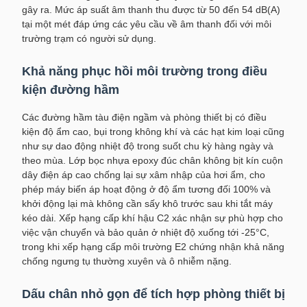
gây ra. Mức áp suất âm thanh thu được từ 50 đến 54 dB(A)
tại một mét đáp ứng các yêu cầu về âm thanh đối với môi
trường trạm có người sử dụng.
Khả năng phục hồi môi trường trong điều
kiện đường hầm
Các đường hầm tàu ​​điện ngầm và phòng thiết bị có điều
kiện độ ẩm cao, bụi trong không khí và các hạt kim loại cũng
như sự dao động nhiệt độ trong suốt chu kỳ hàng ngày và
theo mùa. Lớp bọc nhựa epoxy đúc chân không bịt kín cuộn
dây điện áp cao chống lại sự xâm nhập của hơi ẩm, cho
phép máy biến áp hoạt động ở độ ẩm tương đối 100% và
khởi động lại mà không cần sấy khô trước sau khi tắt máy
kéo dài. Xếp hạng cấp khí hậu C2 xác nhận sự phù hợp cho
việc vận chuyển và bảo quản ở nhiệt độ xuống tới -25°C,
trong khi xếp hạng cấp môi trường E2 chứng nhận khả năng
chống ngưng tụ thường xuyên và ô nhiễm nặng.
Dấu chân nhỏ gọn để tích hợp phòng thiết bị