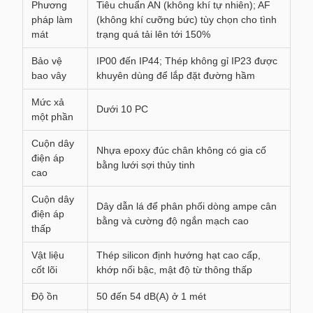
Phương
Tiêu chuẩn AN (không khí tự nhiên); AF
pháp làm
(không khí cưỡng bức) tùy chọn cho tình
mát
trạng quá tải lên tới 150%
Bảo vệ
IP00 đến IP44; Thép không gỉ IP23 được
bao vây
khuyên dùng để lắp đặt đường hầm
Mức xả
Dưới 10 PC
một phần
Cuộn dây
Nhựa epoxy đúc chân không có gia cố
điện áp
bằng lưới sợi thủy tinh
cao
Cuộn dây
Dây dẫn lá để phân phối dòng ampe cân
điện áp
bằng và cường độ ngắn mạch cao
thấp
Vật liệu
Thép silicon định hướng hạt cao cấp,
cốt lõi
khớp nối bậc, mật độ từ thông thấp
Độ ồn
50 đến 54 dB(A) ở 1 mét