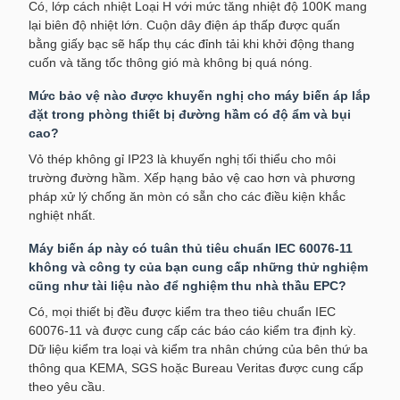
Có, lớp cách nhiệt Loại H với mức tăng nhiệt độ 100K mang
lại biên độ nhiệt lớn. Cuộn dây điện áp thấp được quấn
bằng giấy bạc sẽ hấp thụ các đỉnh tải khi khởi động thang
cuốn và tăng tốc thông gió mà không bị quá nóng.
Mức bảo vệ nào được khuyến nghị cho máy biến áp lắp
đặt trong phòng thiết bị đường hầm có độ ẩm và bụi
cao?
Vỏ thép không gỉ IP23 là khuyến nghị tối thiểu cho môi
trường đường hầm. Xếp hạng bảo vệ cao hơn và phương
pháp xử lý chống ăn mòn có sẵn cho các điều kiện khắc
nghiệt nhất.
Máy biến áp này có tuân thủ tiêu chuẩn IEC 60076-11
không và công ty của bạn cung cấp những thử nghiệm
cũng như tài liệu nào để nghiệm thu nhà thầu EPC?
Có, mọi thiết bị đều được kiểm tra theo tiêu chuẩn IEC
60076-11 và được cung cấp các báo cáo kiểm tra định kỳ.
Dữ liệu kiểm tra loại và kiểm tra nhân chứng của bên thứ ba
thông qua KEMA, SGS hoặc Bureau Veritas được cung cấp
theo yêu cầu.