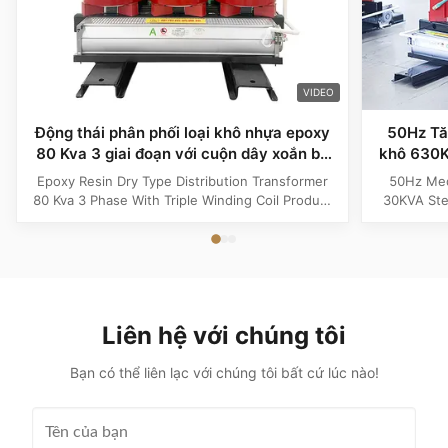
VIDEO
Động thái phân phối loại khô nhựa epoxy
50Hz Tăn
80 Kva 3 giai đoạn với cuộn dây xoắn ba
khô 630K
lần
Epoxy Resin Dry Type Distribution Transformer
50Hz Med
80 Kva 3 Phase With Triple Winding Coil Product
30KVA Ste
Specifications Attribute Value Type Power
Product 
transformer, distribution transformer, Dry Type
Distrib
Transformer Frequency 50Hz, 60Hz Winding
Copper Wi
Material Copper Application Power Phase Three
Rectangle 
Coil Structure Layered ...
Potenti
Liên hệ với chúng tôi
Bạn có thể liên lạc với chúng tôi bất cứ lúc nào!