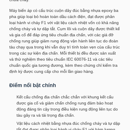
Máy biến áp có cấu trúc cuộn dây đúc bằng nhựa epoxy ba
pha giúp loại bỏ hoàn toàn dầu cách điện, đạt được phân
loại hành vi cháy F1 với vật liệu cách nhiệt vốn có khả năng
chống cháy và tự dập tắt. Cụm lõi và cuộn dây được thiết kế
và gia cố để đáp ứng tiêu chuẩn địa chấn, với các giá đỡ
chống rung giúp giảm rung động vận hành liên tục do đoàn
tàu chạy qua trong khi vẫn duy trì tính toàn vẹn của cấu trúc
trong các sự kiện địa chấn. Mỗi thiết bị đều được sản xuất
và thử nghiệm theo tiêu chuẩn IEC 60076-11 và các tiêu
chuẩn quốc gia tương đương, kèm theo chứng chỉ kiểm tra
định kỳ được cung cấp cho mỗi lần giao hàng.
Điểm nổi bật chính
Kết cấu chống địa chấn chắc chắn với khung kết cấu
được gia cố và giảm chấn chống rung đảm bảo hoạt
động đáng tin cậy trong điều kiện rung động liên tục do
tàu gây ra và tải trọng địa chấn.
Vật liệu cách nhiệt bằng nhựa đúc chống cháy và tự dập
tắt đạt được phân loại hành vi cháy F1 với hàm lượng