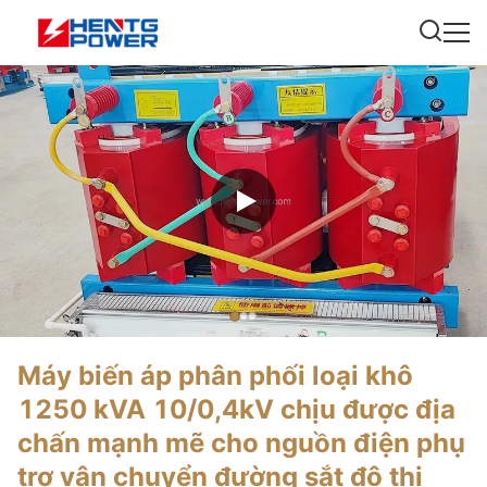
Máy biến áp phân phối loại khô
1250 kVA 10/0,4kV chịu được địa
chấn mạnh mẽ cho nguồn điện phụ
trợ vận chuyển đường sắt đô thị