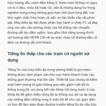
hàm lượng dầu cách điện bằng 0, hoàn toàn không có nguy
cơ rò rỉ dầu, cháy bể hoặc nổ, vốn là những dạng hư hỏng
nghiêm trọng trong không gian hạn chế dưới lòng đất, nơi
khó ngăn chặn hỏa hoạn và việc sơ tán khẩn cấp rất phức
tạp. Máy biến áp đạt được phân loại hành vi cháy F1 và đáp
ứng các yêu cầu phòng cháy của hệ thống vận chuyển
đường sắt tàu điện ngầm, bao gồm khả năng tương thích
với hướng dẫn NFPA 130 về an toàn cháy nổ đường dẫn cố
định và đường sắt chở khách.
Tiếng ồn thấp cho các trạm có người sử
dụng
Tiếng ồn của máy biến áp trong phòng thiết bị ga metro
không được xâm phạm vào khu vực hành khách hoặc các
không gian thương mại lân cận. Thiết kế của chúng tôi kiểm
soát hiện tượng từ giảo thông qua việc giảm mật độ từ
thông trong lõi, sử dụng kết cấu khớp nối từng bước ở các
khớp lõi để giảm thiểu nồng độ từ thông cục bộ và áp dụng
các miếng đệm chống rung ở toàn bộ lõi cho các giao diện
vỏ bọc để làm gián đoạn đường truyền tiếng ồn do cấu trúc