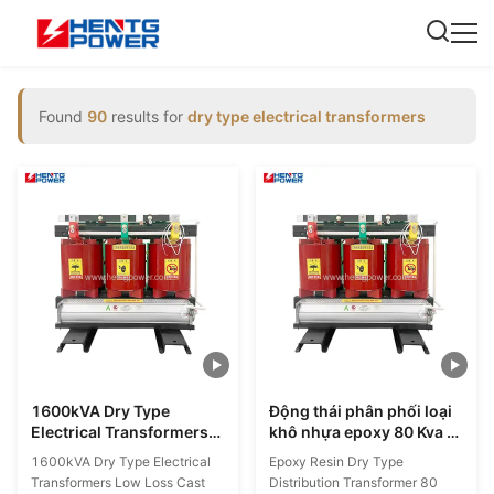
Found
90
results for
dry type electrical transformers
1600kVA Dry Type
Động thái phân phối loại
Electrical Transformers
khô nhựa epoxy 80 Kva 3
Low Loss Cast Resin
giai đoạn với cuộn dây
1600kVA Dry Type Electrical
Epoxy Resin Dry Type
Distribution Transformer
xoắn ba lần
Transformers Low Loss Cast
Distribution Transformer 80