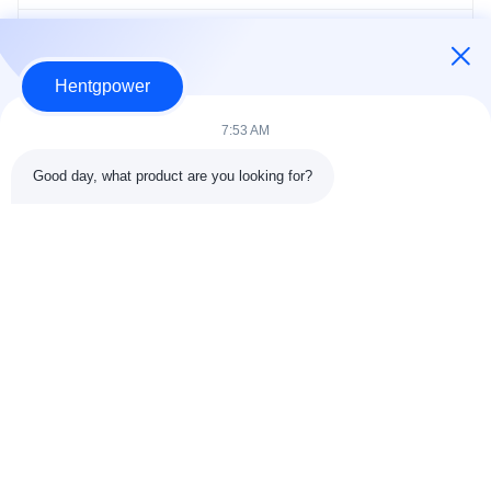
Máy biến áp công suất trung bình
Hentgpower
Biến áp nguồn công nghiệp
7:53 AM
máy biến áp khai thác
Good day, what product are you looking for?
máy biến áp đặc biệt
+86-15074989773
info@hentgpower.com
Nhà
Sản phẩm
Video
Buổi trình diễn VR
Về chúng tôi