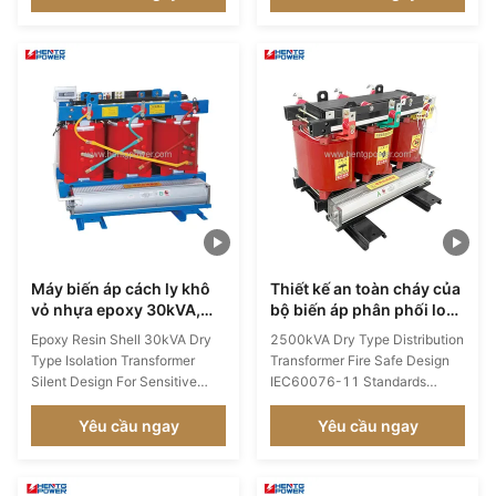
hỏi khắt khe ở Châu Phi. Có
50Hz, 60Hz Phase Three Coil
cuộn dây loại H được tẩm áp
Number Multi Winding, Two
suất chân không (VPI) để
Windings, Three Windings,
chống bụi và chống ẩm
Single Winding Application
Electronic Coil Structure Layer
coil, Disc Coil, Round coil, ...
Máy biến áp cách ly khô
Thiết kế an toàn cháy của
vỏ nhựa epoxy 30kVA,
bộ biến áp phân phối loại
thiết kế êm ái cho tải nhạy
khô 2500kVA Tiêu chuẩn
Epoxy Resin Shell 30kVA Dry
2500kVA Dry Type Distribution
cảm
IEC60076-11
Type Isolation Transformer
Transformer Fire Safe Design
Silent Design For Sensitive
IEC60076-11 Standards
Loads The SCB13 Series
Product Overview The SCB13
30kVA dry-type isolation
Series 2500kVA Dry-Type
Yêu cầu ngay
Yêu cầu ngay
transformer is specifically
Transformer is a robust power
engineered for small and
distribution solution designed
medium-scale applications
for large-scale industrial,