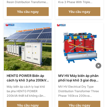
60Hz
Resin Distribution Transformer
Kva 3 Phase With Triple
60Hz Product Specifications
Winding Coil Product
Attribute Value Frequency
Specifications Attribute Value
Yêu cầu ngay
Yêu cầu ngay
60Hz Phase Three Coil
Type Power transformer,
Number Three Windings, Multi
distribution transformer, Dry
Winding, Two Windings
Type Transformer Frequency
Application Distribution system
50Hz, 60Hz Winding Material
Coil Structure Layer coil, Disc
Copper Application Power
Coil, round coil, Shell...
Phase Three Coil Structure
Layered ...
HENTG POWER Biến áp
MV HV Máy biến áp phân
cách ly khô 3 pha 200kVA
phối loại khô 3 giai đoạn
280/415V cho Phân phối
160kva 200kva 250kva
Máy biến áp cách ly loại khô
MV HV Electrical Dry Type
điện an toàn, đáng tin
ba pha HENTG POWER
Distribution Transformer Three
cậy, không cần bảo trì tại
200kVA thiết kế không cần
Phase 160kva 200kva
Châu Phi
bảo trì 280V đến 415V, lý
250kva Product Specifications
tưởng cho các môi trường đòi
Attribute Value Frequency
Yêu cầu ngay
Yêu cầu ngay