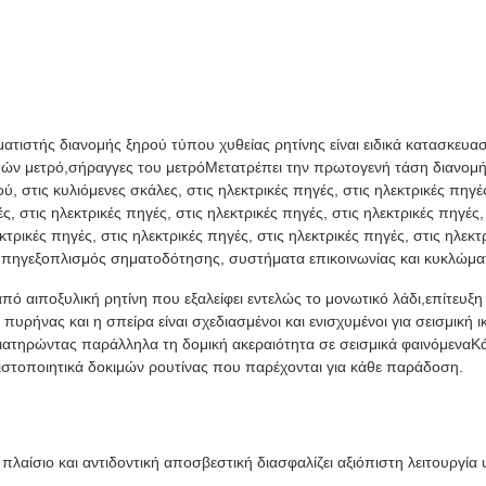
ατιστής διανομής ξηρού τύπου χυθείας ρητίνης είναι ειδικά κατασκευα
ν μετρό,σήραγγες του μετρόΜετατρέπει την πρωτογενή τάση διανομής
 στις κυλιόμενες σκάλες, στις ηλεκτρικές πηγές, στις ηλεκτρικές πηγές,
ς, στις ηλεκτρικές πηγές, στις ηλεκτρικές πηγές, στις ηλεκτρικές πηγές,
κτρικές πηγές, στις ηλεκτρικές πηγές, στις ηλεκτρικές πηγές, στις ηλεκτ
ικές πηγεξοπλισμός σηματοδότησης, συστήματα επικοινωνίας και κυκλώμ
πό αιποξυλική ρητίνη που εξαλείφει εντελώς το μονωτικό λάδι,επίτευξ
υρήνας και η σπείρα είναι σχεδιασμένοι και ενισχυμένοι για σεισμική
 διατηρώντας παράλληλα τη δομική ακεραιότητα σε σεισμικά φαινόμεναΚ
ιστοποιητικά δοκιμών ρουτίνας που παρέχονται για κάθε παράδοση.
πλαίσιο και αντιδοντική αποσβεστική διασφαλίζει αξιόπιστη λειτουργία