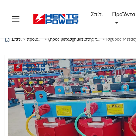
Σπίτι
Προϊόντα
Σπίτι
>
προϊόντα
>
ξηρός μετασχηματιστής τύπων
>