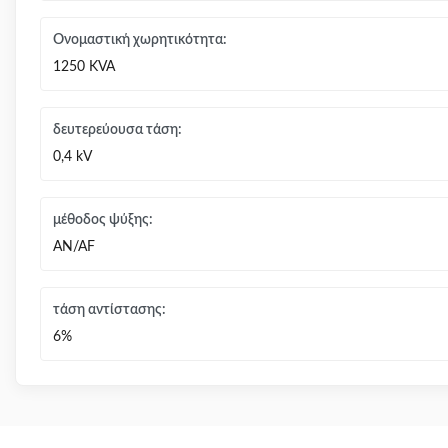
Ονομαστική χωρητικότητα:
1250 KVA
δευτερεύουσα τάση:
0,4 kV
μέθοδος ψύξης:
AN/AF
τάση αντίστασης:
6%