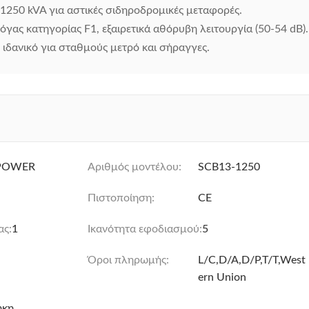
1250 kVA για αστικές σιδηροδρομικές μεταφορές.
όγας κατηγορίας F1, εξαιρετικά αθόρυβη λειτουργία (50-54 dB).
 ιδανικό για σταθμούς μετρό και σήραγγες.
POWER
Αριθμός μοντέλου:
SCB13-1250
Πιστοποίηση:
CE
ας:
1
Ικανότητα εφοδιασμού:
5
Όροι πληρωμής:
L/C,D/A,D/P,T/T,West
ern Union
ήκη