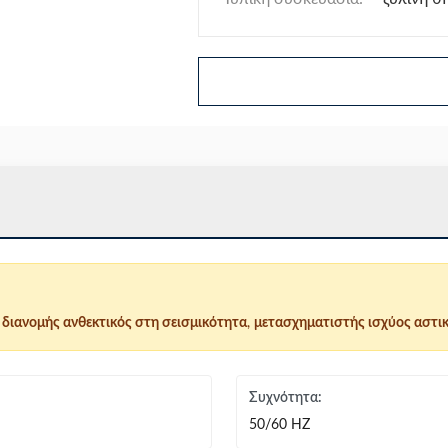
διανομής ανθεκτικός στη σεισμικότητα
,
μετασχηματιστής ισχύος αστι
Συχνότητα:
50/60 HZ