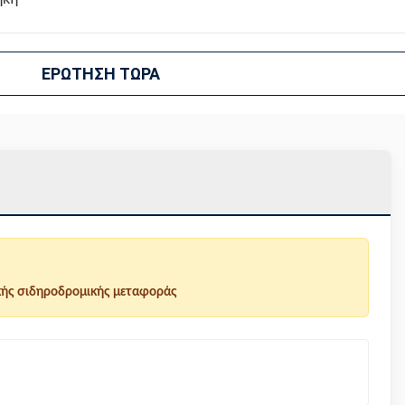
ΕΡΏΤΗΣΗ ΤΏΡΑ
κής σιδηροδρομικής μεταφοράς