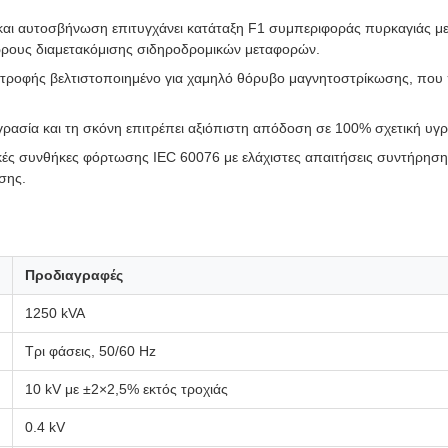
ι αυτοσβήνωση επιτυγχάνει κατάταξη F1 συμπεριφοράς πυρκαγιάς με μ
χώρους διαμετακόμισης σιδηροδρομικών μεταφορών.
στροφής βελτιστοποιημένο για χαμηλό θόρυβο μαγνητοστρίκωσης, που 
ασία και τη σκόνη επιτρέπει αξιόπιστη απόδοση σε 100% σχετική υγρα
ές συνθήκες φόρτωσης IEC 60076 με ελάχιστες απαιτήσεις συντήρησης,
σης.
Προδιαγραφές
1250 kVA
Τρι φάσεις, 50/60 Hz
10 kV με ±2×2,5% εκτός τροχιάς
0.4 kV