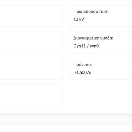
Πρωτεύουσα τάση:
10 kV
Διανυσματική ομάδα:
Dyn11 / yyn0
Πρότυπο:
IEC60076