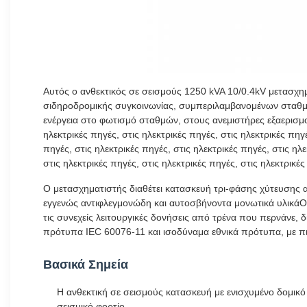
Αυτός ο ανθεκτικός σε σεισμούς 1250 kVA 10/0.4kV μετασχημ
σιδηροδρομικής συγκοινωνίας, συμπεριλαμβανομένων σταθμώ
ενέργεια στο φωτισμό σταθμών, στους ανεμιστήρες εξαερισμού,
ηλεκτρικές πηγές, στις ηλεκτρικές πηγές, στις ηλεκτρικές πηγέ
πηγές, στις ηλεκτρικές πηγές, στις ηλεκτρικές πηγές, στις ηλε
στις ηλεκτρικές πηγές, στις ηλεκτρικές πηγές, στις ηλεκτρ
Ο μετασχηματιστής διαθέτει κατασκευή τρι-φάσης χύτευσης α
εγγενώς αντιφλεγμονώδη και αυτοσβήνοντα μονωτικά υλικάΟ π
τις συνεχείς λειτουργικές δονήσεις από τρένα που περνάνε,
πρότυπα IEC 60076-11 και ισοδύναμα εθνικά πρότυπα, με π
Βασικά Σημεία
Η ανθεκτική σε σεισμούς κατασκευή με ενισχυμένο δομικό 
σεισμικό φορτίο.