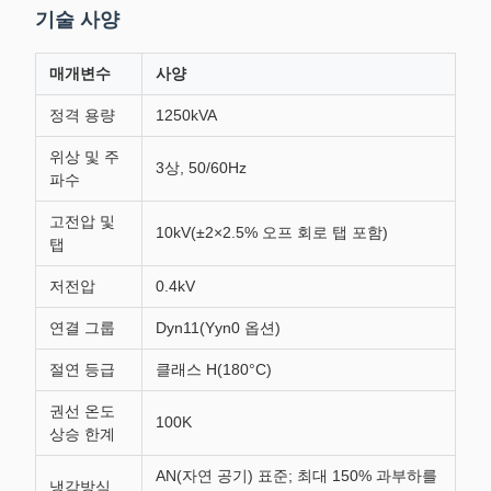
기술 사양
매개변수
사양
정격 용량
1250kVA
위상 및 주
3상, 50/60Hz
파수
고전압 및
10kV(±2×2.5% 오프 회로 탭 포함)
탭
저전압
0.4kV
연결 그룹
Dyn11(Yyn0 옵션)
절연 등급
클래스 H(180°C)
권선 온도
100K
상승 한계
AN(자연 공기) 표준; 최대 150% 과부하를
냉각방식