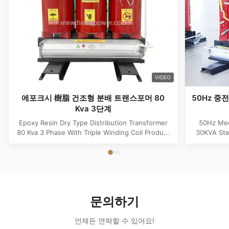
VIDEO
에포크시 樹脂 건조형 분배 트랜스포머 80
50Hz 중
Kva 3단계
Epoxy Resin Dry Type Distribution Transformer
50Hz Med
80 Kva 3 Phase With Triple Winding Coil Product
30KVA Ste
Specifications Attribute Value Type Power
Product 
transformer, distribution transformer, Dry Type
Distrib
Transformer Frequency 50Hz, 60Hz Winding
Copper Wi
Material Copper Application Power Phase Three
Rectangle 
Coil Structure Layered ...
Potenti
문의하기
언제든 연락할 수 있어요!