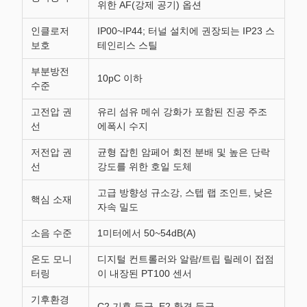
위한 AF(강제 공기) 옵션
인클로저
IP00~IP44; 터널 설치에 권장되는 IP23 스
보호
테인리스 스틸
부분방전
10pC 이하
수준
고전압 권
유리 섬유 메쉬 강화가 포함된 진공 주조
선
에폭시 수지
저전압 권
균형 잡힌 암페어 회전 분배 및 높은 단락
선
강도를 위한 호일 도체
고급 방향성 규소강, 스텝 랩 조인트, 낮은
핵심 소재
자속 밀도
소음 수준
1미터에서 50~54dB(A)
온도 모니
디지털 컨트롤러와 알람/트립 릴레이 접점
터링
이 내장된 PT100 센서
기후환경
C2 기후 등급, E2 환경 등급