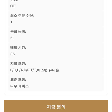
CE
최소 주문 수량:
1
공급 능력:
5
배달 시간:
35
지불 조건:
L/C,D/A,D/P,T/T,웨스턴 유니온
표준 포장:
나무 케이스
지금 문의