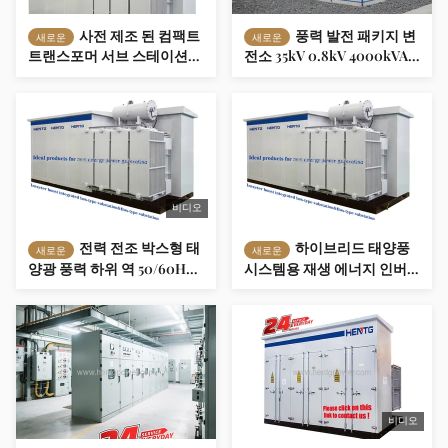
사전 제조 된 컴팩트
풍력 발전 패키지 변
새로운
새로운
트랜스포머 서브 스테이션
전소 35kV 0.8kV 4000kVA
35kV 0.69 1.1 kV 6300 kVA
3150kVA 지능형 재생 에너지
고효율 배터리 저장 전력 시
그리드 연결 변전소
스템
비디오
전력 전조 박스형 태
하이브리드 태양풍
새로운
새로운
양광 풍력 하위 역 50/60Hz
시스템용 재생 에너지 인버
호환 3단계 MV&HV 트랜스
터 및 스테프업 트랜스포머
포머 재생 에너지
통합 캐빈
비디오