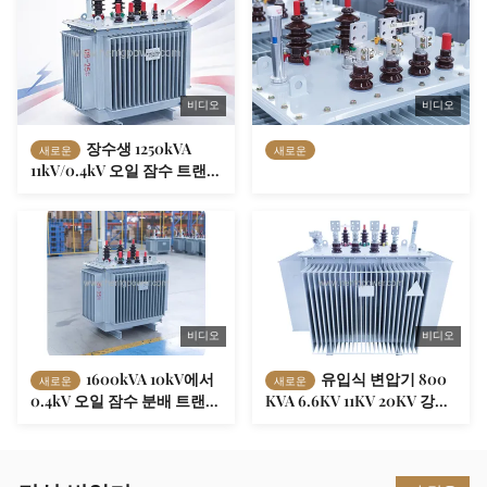
비디오
비디오
장수생 1250kVA
새로운
새로운
11kV/0.4kV 오일 잠수 트랜스
포머
비디오
비디오
1600kVA 10kV에서
유입식 변압기 800
새로운
새로운
0.4kV 오일 잠수 분배 트랜스
KVA 6.6KV 11KV 20KV 강압
포머
배전 변압기