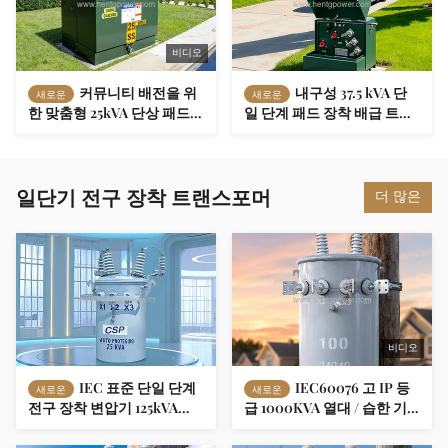
비디오
커뮤니티 배전을 위
내구성 37.5 kVA 단
새로운
새로운
한 맞춤형 25kVA 단상 패드
일 단계 패드 장착 배급 트랜
장착형 배전 변압기
스포머
일단기 전구 장착 트랜스포머
더 많은
비디오
IEC 표준 단일 단계
IEC60076 고 IP 등
새로운
새로운
전구 장착 변압기 125kVA
급 1000KVA 열대 / 습한 기
11kV 250V 유틸리티 및 농촌
후 장소 제조용 단일 단계 전
유통 네트워크
구 장착 변압기 11KV / 230V