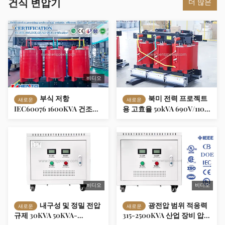
건식 변압기
더 많은
비디오
부식 저항
북미 전력 프로젝트
새로운
새로운
IEC60076 1600KVA 건조형
용 고효율 50kVA 690V/110V
변압기 0.4KV 11KV 재생 에
3단계 건조형 변압기
너지 통합 (태양 및 풍력) 제
조업체
비디오
비디오
내구성 및 정밀 전압
광전압 범위 적응력
새로운
새로운
규제 30KVA 50KVA-
315-2500KVA 산업 장비 압력
2500KVA 산업 및 민간 장비
조절용 3단계 11KV ~ 0.4kv