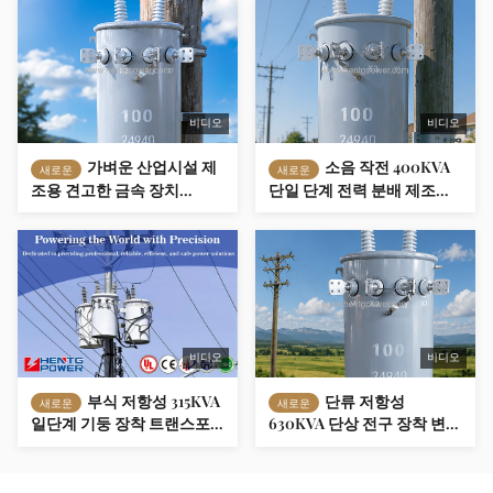
비디오
비디오
가벼운 산업시설 제
소음 작전 400KVA
새로운
새로운
조용 견고한 금속 장치
단일 단계 전력 분배 제조용
800KVA 단일 단계 기둥 장
스톨 탑재 트랜스포머 11kV /
착 트랜스포머 IEC60076
230V
비디오
비디오
부식 저항성 315KVA
단류 저항성
새로운
새로운
일단계 기둥 장착 트랜스포
630KVA 단상 전구 장착 변압
머 13.2 kV / 220 V 임시 건설
기 열대 / 습한 기후 네트워크
현장 제조
임시 건설 현장 제조