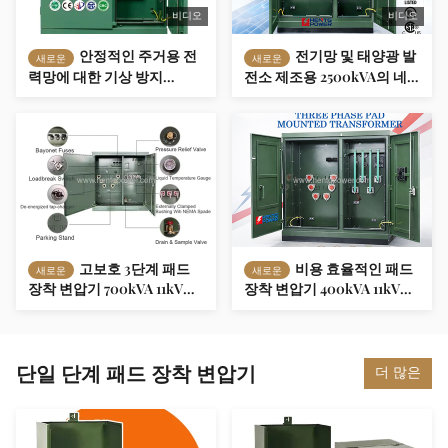
비디오
비디오
안정적인 주거용 전
전기망 및 태양광 발
새로운
새로운
력망에 대한 기상 방지
전소 제조용 2500kVA의 네
1600kVA 패드 장착 분배 트
트워크 연결 3단계 패드 장착
랜스포머
변압기
고보호 3단계 패드
비용 효율적인 패드
새로운
새로운
장착 변압기 700kVA 11kV
장착 변압기 400kVA 11kV
400V 주거용 블록에 설계 신
400V 주거 지역 사회에 대한
속 배치 저렴한 비용
신뢰할 수 있고 저렴한 솔루
션
단일 단계 패드 장착 변압기
더 많은