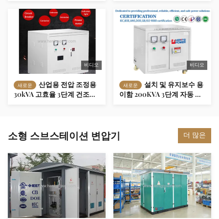
압력 규제 OEM를위한 3 단
자동 변압기 제조업체
계 0.4KV에서 11KV 자동 변
압기
비디오
비디오
산업용 전압 조정용
설치 및 유지보수 용
새로운
새로운
30kVA 고효율 3단계 건조형
이함 200KVA 3단계 자동 트
자동 변환기
랜스포머 11kV 0.4KV 민간 및
상업용 전기 소비자 제조업
체
소형 스브스테이션 변압기
더 많은