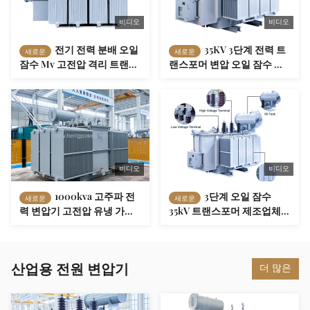
비디오
비디오
전기 전력 분배 오일
35KV 3단계 전력 트
새로운
새로운
잠수 Mv 고전압 격리 트랜스
랜스포머 변압 오일 잠수 트
포머 1000kVA
랜스포머 1000KVA
1600KVA
비디오
비디오
1000kva 고주파 전
3단계 오일 잠수
새로운
새로운
력 변압기 고전압 유냉 가변
35kV 트랜스포머 제조업체
전압
630kVA 800kVA 1000kVA
1250kVA
산업용 전원 변압기
더 많은