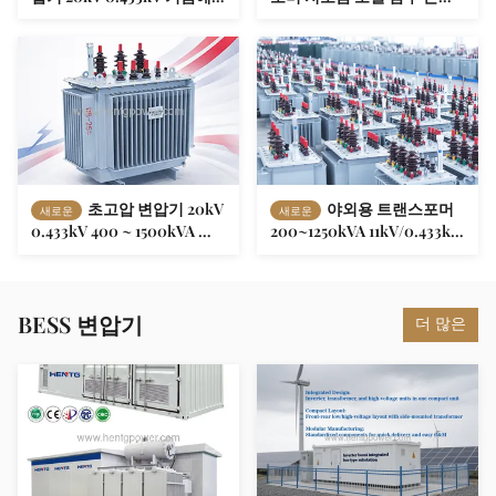
잠긴 축전기 변압기 400 ~
시터 구조 1250 ~ 1500kVA
1500kVA 옥외 아프리카를 위
33kV 11kV 아프리카 농촌 전
한 강한 방식 저소음 낮은 유
력 공급에 대한 우수한 열 분
지보수
산 및 낮은 온도 상승
초고압 변압기 20kV
야외용 트랜스포머
새로운
새로운
0.433kV 400 ~ 1500kVA 오
200~1250kVA 11kV/0.433kV
일 침수 축전기 변압기 우수
아프리카 산업용 전력 공급
한 방열 저온 상승 아프리카
에 높은 온도에 저항
전력 건설을 위한 강력한 방
식
BESS 변압기
더 많은