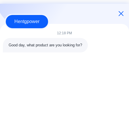
특수 변압기
더 많은
Hentgpower
12:18 PM
Good day, what product are you looking for?
우수한 SG-30KVA
고품질 SG-80KVA
새로운
새로운
220V to 380V 삼상 건식 자
400/400V 3상 절연 건식 변
동 변압기
압기 공장 가격
+86-15074989773
info@hentgpower.com