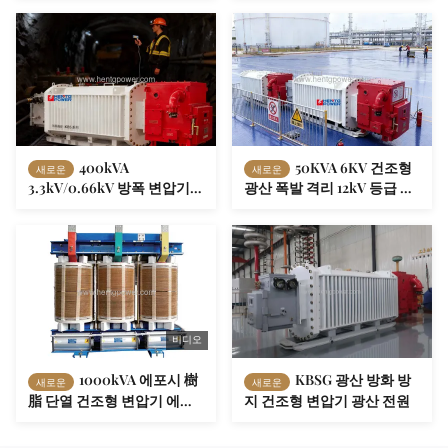
화학 위험 영역에 대한 유지
테이션 50/60Hz
보수 무료
400kVA
50KVA 6KV 건조형
새로운
새로운
3.3kV/0.66kV 방폭 변압기
광산 폭발 격리 12kV 등급 전
(지하 광산 장비용)
압의 이동식 박스형 서브 스
테이션
비디오
1000kVA 에포시 樹
KBSG 광산 방화 방
새로운
새로운
脂 단열 건조형 변압기 에너
지 건조형 변압기 광산 전원
지 효율성 10kV 입력 전압