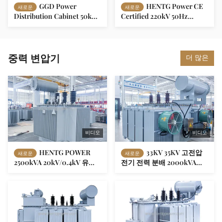
GGD Power
HENTG Power CE
새로운
새로운
Distribution Cabinet 50kw
Certified 220kV 50Hz
150kw 3 Phase 380V 50Hz
5000kVA Box Type
AC Low-Voltage
Compact Substation for
Distribution Panel
Renewable Energy
중력 변압기
더 많은
비디오
비디오
HENTG POWER
33KV 35KV 고전압
새로운
새로운
2500kVA 20kV/0.4kV 유입
전기 전력 분배 2000kVA
식 전력 변압기 (ONAN 냉각,
3150kVA 단계 다운 오일 잠수
산업 및 해안 지역 적용 가능)
전기 트랜스포머