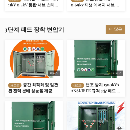
11kV 0.4kV 통합 서브 스테이
0.69kv 재생 에너지 서브 스
션 1000KVA 1250KVA
테이션 2000KVA 2500kVA
1600kVA 상업용 광장용 안
태양광 발전소용 고 용량 그
전 장막 칸막이 트랜스포머
리드 연결 박스 트랜스포머
3단계 패드 장착 변압기
더 많은
비디오
비디오
공간 최적화 및 일관
변조 방지 1500kVA
새로운
새로운
된 전력 분배 성능을 제공하
ANSI/IEEE 규격 3상 패드 장
기 위해 설계된 컴팩트한 3단
착형 배전 변압기
계 패드 장착 변압기