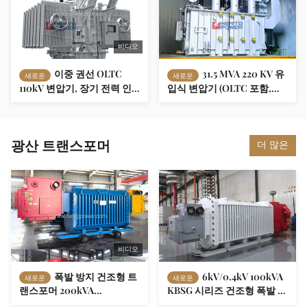
비디오
이중 권선 OLTC
31.5 MVA 220 KV 유
새로운
새로운
110kV 변압기, 장기 전력 인
입식 변압기 (OLTC 포함,
프라를 위한 신뢰할 수 있는
IEC 인증, 그리드 변전소용,
솔루션
코어 재질: 구리)
광산 트랜스포머
더 많은
비디오
폭발 방지 건조형 트
6kV/0.4kV 100kVA
새로운
새로운
랜스포머 200kVA
KBSG 시리즈 건조형 폭발 방
0.693/0.4KV 방화 retardant
지 이동 광산 변압기 서브 스