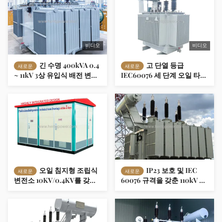
비디오
비디오
긴 수명 400kVA 0.4
고 단열 등급
새로운
새로운
~ 11kV 3상 유입식 배전 변압
IEC60076 세 단계 오일 타입
기 (주거용 및 상업용 전력 분
스테프업과 보수 변압기
배용) 공장 가격
500kVA 0.69kV 11kV 태양광
PV 발전소 산업 스테프업 및
그리드 유통 OEM
오일 침지형 조립식
IP23 보호 및 IEC
새로운
새로운
변전소 10KV/0.4KV를 갖춘
60076 규격을 갖춘 110kV 고
소형 야외 발전소
전압 변압기 - 효율적인 전력
전송용