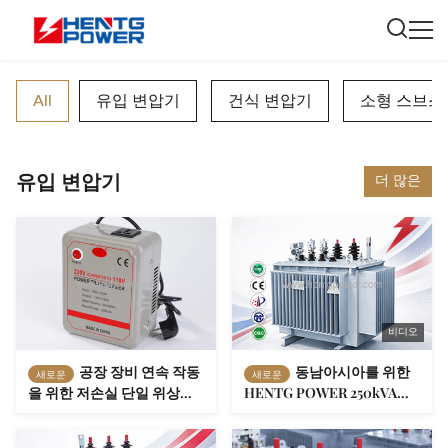
All
유입 변압기
건식 변압기
소형 스브스
유입 변압기
더 많은
비디오
공장 장비 연속 작동
동남아시아를 위한
새로운
새로운
을 위한 저손실 단일 위상
HENTG POWER 250kVA
220V ~ 110V 산업용 전력 변
11kV/0.4kV 삼상 오일 침수
압기 2000VA
변압기 IEC 표준