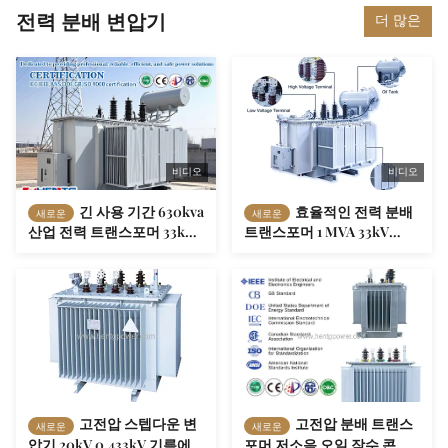
전력 분배 변압기
더 많은
비디오
비디오
긴 사용 기간 630kva
효율적인 전력 분배
새로운
새로운
산업 전력 트랜스포머 33kV
트랜스포머 1 MVA 33kV
0.433kV 아프리카 산업 공원
0.4kV 아프리카 EPC 및 정부
프로젝트의 빠른 배포를 위
해 쉬운 설치
고전압 스텝다운 변
고전압 분배 트랜스
새로운
새로운
압기 20kV 0.433kV 기름에
포머 저소음 오일 잠수 콘덴