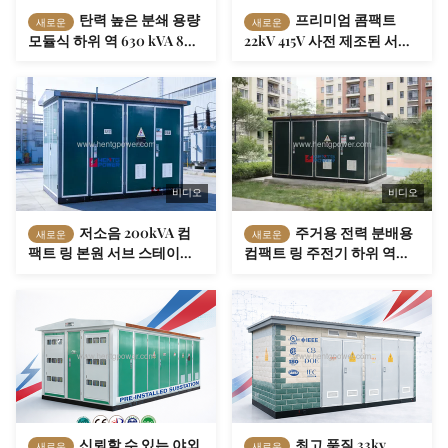
탄력 높은 분쇄 용량
프리미엄 콤팩트
새로운
새로운
모듈식 하위 역 630 kVA 800
22kV 415V 사전 제조된 서브
kVA 석유 정제 공장용 하모
스테이션 315kVA 400kVA
닉 필터링 에너지 스테이션
500kVA S11 제조 작업실용
컴포멘트 트랜스포머
비디오
비디오
저소음 200kVA 컴
주거용 전력 분배용
새로운
새로운
팩트 링 본원 서브 스테이션
컴팩트 링 주전기 하위 역
트랜스포머
500kVA IEC 표준
신뢰할 수 있는 야외
최고 품질 33kv
새로운
새로운