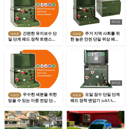
비디오
간편한 유지보수 단
주거 지역 사회를 위
새로운
새로운
일 단계 패드 장착 트랜스포
한 높은 안전 단일 위상 패드
머 25kVA 11kV 230V 안정적
에 의하여 거치되는 변압기
인 유통망을 위해 긴 서비스
100kVA 11kV 230V 믿을 수
수명
있는 옥외 전력 공급
비디오
우수한 세분을 위한
오일 잠수 단일 단계
새로운
새로운
믿을 수 있는 이중 전압 단상
패드 장착 변압기 50kVA
패드에 의하여 거치되는 변
100kVA 333kVA 500kVA 변
압기 34500V 13800V 15KVA
조 방지
25KVA 37.5KVA 50KVA