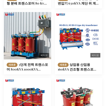
형 분배 트랜스포머 80 Kva 3
변압기 630KVA 계단 위 계단
단계
아래 기기 변압기
비디오
비디오
3단계 전력 트랜스포
상업용 산업용
새로운
새로운
머 800KVA 1000KVA
160kVA 건조형 트랜스포머
1250KVA 건조형 스텝 업 트
전력 분배용 맞춤식 로고
랜스포머