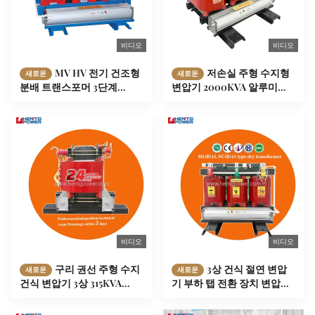
비디오
비디오
MV HV 전기 건조형
저손실 주형 수지형
새로운
새로운
분배 트랜스포머 3단계
변압기 2000KVA 알루미늄
160kva 200kva 250kva
권선 건식 전력 변압기
비디오
비디오
구리 권선 주형 수지
3상 건식 절연 변압
새로운
새로운
건식 변압기 3상 315KVA
기 부하 탭 전환 장치 변압기
400KVA 500KVA 630KVA
800kva 2500kva