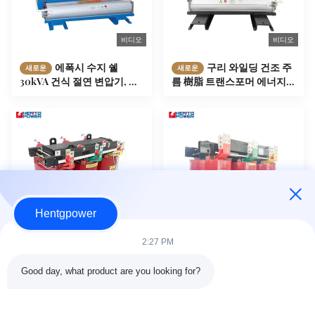
비디오
비디오
에폭시 수지 쉘
구리 와일딩 건조 주
새로운
새로운
30kVA 건식 절연 변압기, 민
름 樹脂 트랜스포머 에너지
감한 부하용 저소음 설계
절약 125KVA 전력 유통
Hentgpower
비디오
2:27 PM
50kVA 건조형 3단계
1600kVA 삼상 건식
새로운
새로운
Good day, what product are you looking for?
트랜스포머 습기 방지 구조
변압기 저손실 전력 배전 솔
분배 트랜스포머
루션