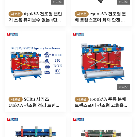
비디오
비디오
630kVA 건조형 변압
2500kVA 건조형 분
새로운
새로운
기 소음 유지보수 없는 3단계
배 트랜스포머 화재 안전 설
격리 변압기
계 IEC60076-11 표준
비디오
SCB11 시리즈
1600kVA 주름 분배
새로운
새로운
250kVA 건조형 격리 트랜스
트랜스포머 건조형 고효율
포머 3단계 원형 코일 구조
방화 retardant