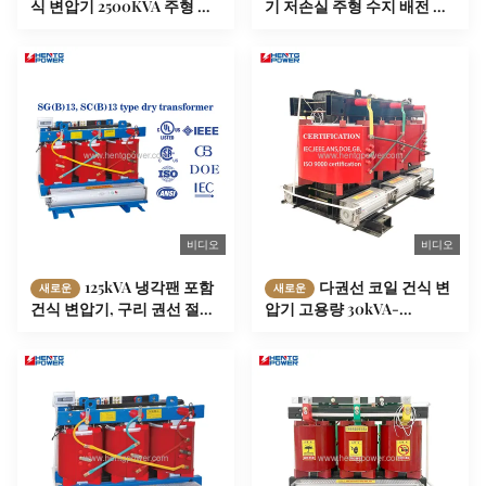
식 변압기 2500KVA 주형 수
기 저손실 주형 수지 배전 변
지 변압기
압기 60Hz
비디오
비디오
125kVA 냉각팬 포함
다권선 코일 건식 변
새로운
새로운
건식 변압기, 구리 권선 절연
압기 고용량 30kVA-
변압기
1000kVA 배전 변압기