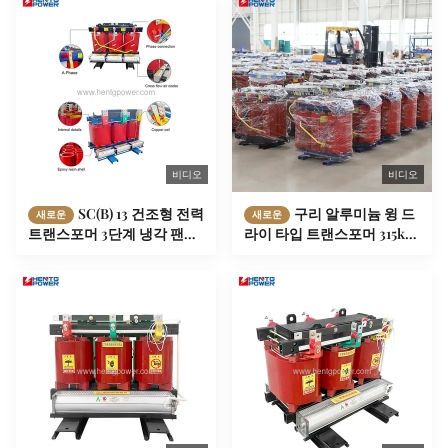
비디오
비디오
SC(B) 13 건조형 전력
구리 알루미늄 윙 드
새로운
새로운
트랜스포머 3단계 냉각 팬
라이 타입 트랜스포머 315kva
800kva 1250kva
400kva 630kva 스텝 다운 트
랜스포머