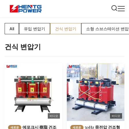
All
유입 변압기
건식 변압기
소형 스브스테이션 변
건식 변압기
비디오
비디오
에포크시 樹脂 건조
50Hz 중전압 건조형
새로운
새로운