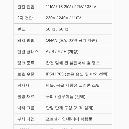
원전 전압
11kV / 13.2kV / 22kV / 33kV
2차 전압
230V / 240V / 110V
빈도
50Hz / 60Hz
냉각 방법
ONAN (오일 자연 공기 자연)
단열 클래스
A / B / F / H (개정)
탱크 종류
완전 밀폐 된 실린더식 철 탱크
보호 수준
IP54 IP65 (높은 습도 및 야외 선택)
원자재
냉불, 곡물 지향성 실리콘 스틸
롤링 재료
구리 / 알루미늄 (선택)
벡터 그룹
단일 단계 구성 (자격 설계)
부시 타입
포르셀라인/폴리머 복합물