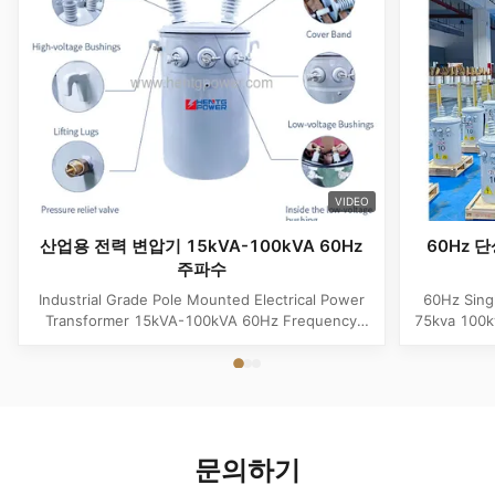
VIDEO
산업용 전력 변압기 15kVA-100kVA 60Hz
60Hz 단
주파수
Industrial Grade Pole Mounted Electrical Power
60Hz Sing
Transformer 15kVA-100kVA 60Hz Frequency
75kva 100k
Product Specifications Attribute Value
Attribute
Frequency 60Hz Phase Single Phase Application
Phase App
Power Transformer Output Voltage 110V, 220V,
Voltage 1
380V, 400V, 440V, 480V Input Voltage 11kV,
Input Volt
10.5kV, 3kV, 6.6kV, 6.3kV, 35kV, 12.47kV...
35kV,
문의하기