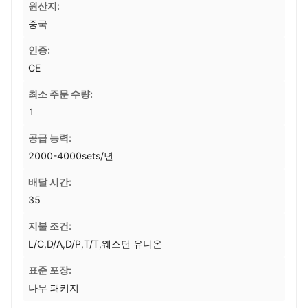
원산지:
중국
인증:
CE
최소 주문 수량:
1
공급 능력:
2000-4000sets/년
배달 시간:
35
지불 조건:
L/C,D/A,D/P,T/T,웨스턴 유니온
표준 포장:
나무 패키지