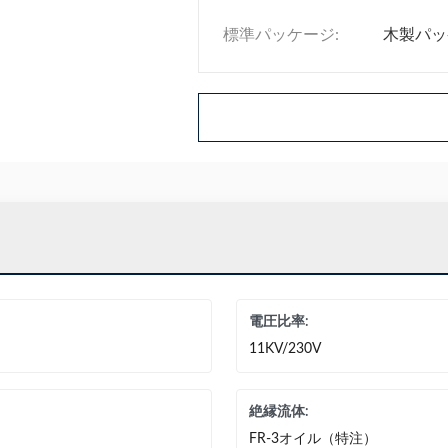
標準パッケージ:
木製パッ
電圧比率:
11KV/230V
絶縁流体:
FR-3オイル（特注）