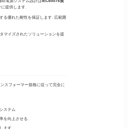
補助電源システム設計は
IEC60076規
ー向けに提供します.
対する優れた耐性を保証します. 広範囲
スタマイズされたソリューションを提
ランスフォーマー規格に従って完全に
システム
率を向上させる.
します.