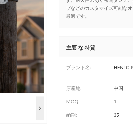
す。耐久性のある密閉タンク、
プなどのカスタマイズ可能なオ
最適です。
主要 な 特質
ブランド名:
HENTG 
原産地:
中国
MOQ:
1
納期:
35