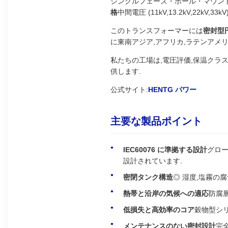
シングルフェーズ・ポール・マウント
格
中間電圧 (11kV,13.2kV,22kV
このトランスフォーマーには
密封型
に東南アジア,アフリカ,ラテンアメ
私たちの工場は,電圧評価,保温クラ
供します.
公式サイト:
HENTG パワー
主要な製品ポイント
IEC60076 に準拠する設計
グロ
設計されています.
密閉タンク構造
◎ 湿度,塩霧の
熱帯と沿岸の気候への適応
防腐
低損失と高効率のコア
穀物型シ
メンテナンスのない密封設計
完