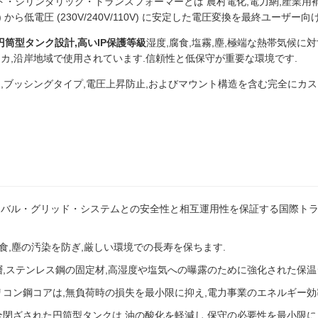
・シリンダリック・トランスフォーマーとは 農村電化,電力網,産業用
,33kV) から低電圧 (230V/240V/110V) に安定した電圧変換を最終ユーザ
円筒型タンク設計,高いIP保護等級
湿度,腐食,塩霧,塵,極端な熱帯気候に
リカ,沿岸地域で使用されています.信頼性と低保守が重要な環境です.
ス,ブッシングタイプ,電圧上昇防止,およびマウント構造を含む完全にカ
ーバル・グリッド・システムとの安全性と相互運用性を保証する国際ト
腐食,塵の汚染を防ぎ,厳しい環境での長寿を保ちます.
層,ステンレス鋼の固定材,高湿度や塩気への曝露のために強化された保温
リコン鋼コアは,無負荷時の損失を最小限に抑え,電力事業のエネルギー効
全閉ざされた円筒型タンクは,油の酸化を軽減し,保守の必要性を最小限に