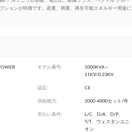
銅/アルミニウム巻線、電圧比、絶縁クラス、ベクトル グルー
プションが特徴です。産業、商業、再生可能エネルギー用途に
POWER
モデル番号:
1000KVA～
11KV/0.23KV
認定:
CE
供給能力:
2000-4000セット/年
支払い条件:
L/C、D/A、D/P、
T/T、ウェスタンユニ
オン