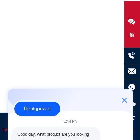
接触
Hentgpower
1:44 PM
info@hentgpower.com
8615074989773
+86-15074989773
Good day, what product are you looking 