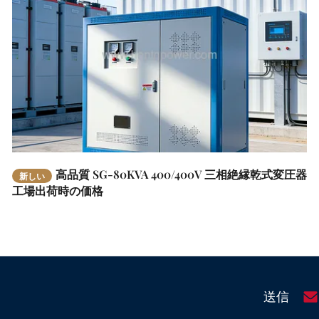
高品質 SG-80KVA 400/400V 三相絶縁乾式変圧器
新しい
工場出荷時の価格
送信