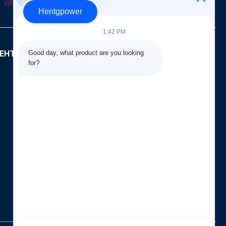
info@hentgpower.com
8615074989773
+86-15074989773
Hentgpower
1:42 PM
Good day, what product are you looking 
ЕНТОВ
БЫСТРЫЕ ССЫЛКИ
for?
Дом
продукты
Новости
Случаи
Карта сайта