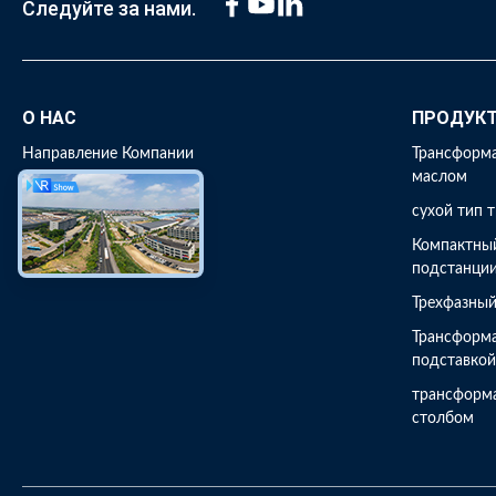
Следуйте за нами.
О НАС
ПРОДУК
Направление Компании
Трансформ
маслом
Путешествие фабрики
сухой тип 
Проверка качества
Компактны
Свяжитесь мы
подстанци
Трехфазны
Трансформа
подставко
трансформ
столбом