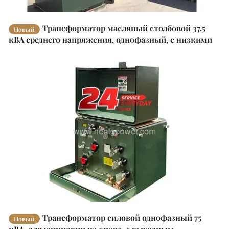
Трансформатор масляный столбовой 37.5
Новый
кВА среднего напряжения, однофазный, с низкими
потерями, петлевого типа
Трансформатор силовой однофазный 75
Новый