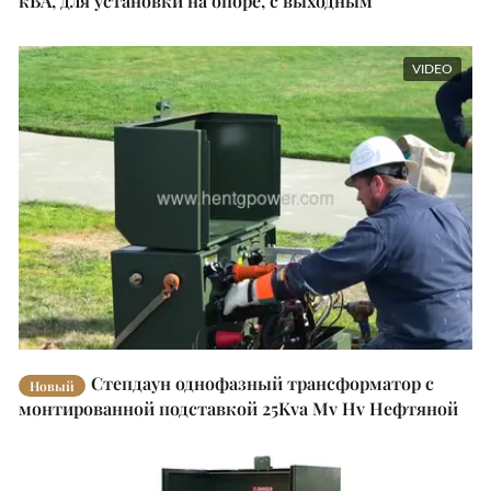
кВА, для установки на опоре, с выходным
напряжением, охлаждение ONAN
VIDEO
Степдаун однофазный трансформатор с
Новый
монтированной подставкой 25Kva Mv Hv Нефтяной
трансформатор