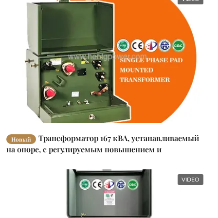
Трансформатор 167 кВА, устанавливаемый
Новый
на опоре, с регулируемым повышением и
понижением напряжения, однофазный
VIDEO