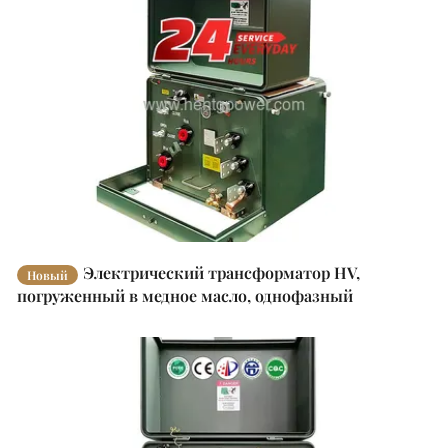
Электрический трансформатор HV,
Новый
погруженный в медное масло, однофазный
изоляционный трансформатор 333 Kva