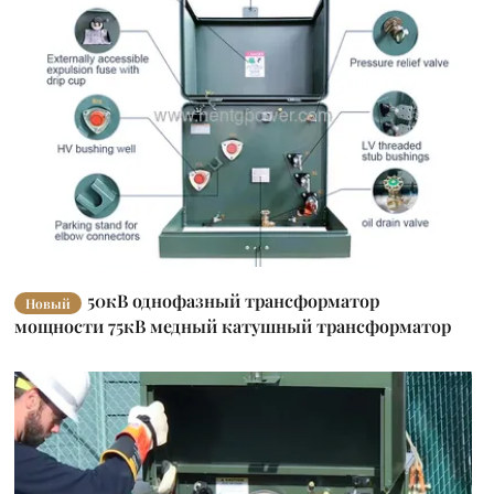
50кВ однофазный трансформатор
Новый
мощности 75кВ медный катушный трансформатор
IP54