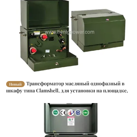
Трансформатор масляный однофазный в
Новый
шкафу типа Clamshell, для установки на площадке,
25 кВА - 100 кВА