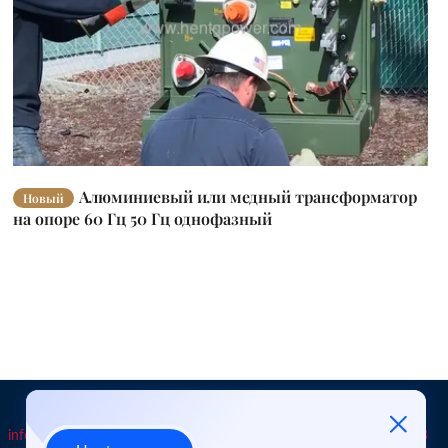
Алюминиевый или медный трансформатор
Новый
на опоре 60 Гц 50 Гц однофазный
info@hentgpower.com
8615074989773
+86-15074989773