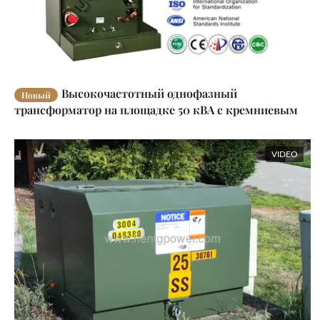
Высокочастотный однофазный
Новый
трансформатор на площадке 50 кВА с кремниевым
сердечником для электропитания
VIDEO