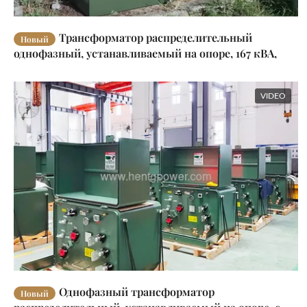
Трансформатор распределительный
Новый
однофазный, устанавливаемый на опоре, 167 кВА,
повышающий/понижающий
VIDEO
Однофазный трансформатор
Новый