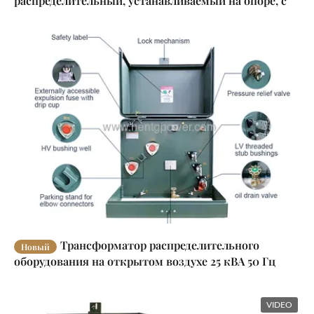
распределительный, устанавливаемый на опоре, с
регулируемым понижением напряжения 100 кВА 250
кВА 333 кВА
Трансформатор распределительного
Новый
оборудования на открытом воздухе 25 кВА 50 Гц
однофазный ANSI CE IEEE
VIDEO