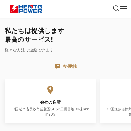
私たちは提供します
最高のサービス!
様々な方法で連絡できます
今接触
会社の住所
中国湖南省長沙市岳麓区CCSP工業団地D6棟Roo
中国江蘇省徐州
m905