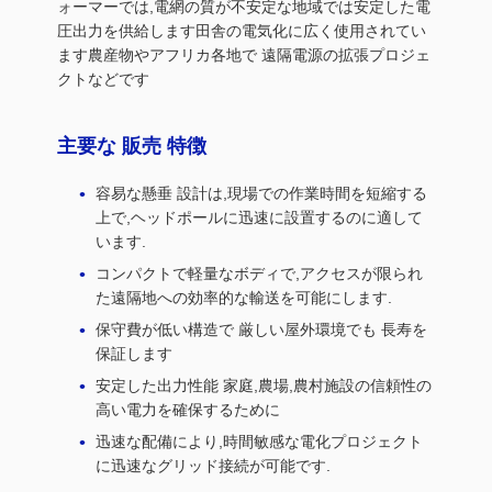
ォーマーでは,電網の質が不安定な地域では安定した電
圧出力を供給します田舎の電気化に広く使用されてい
ます農産物やアフリカ各地で 遠隔電源の拡張プロジェ
クトなどです
主要な 販売 特徴
容易な懸垂 設計は,現場での作業時間を短縮する
上で,ヘッドポールに迅速に設置するのに適して
います.
コンパクトで軽量なボディで,アクセスが限られ
た遠隔地への効率的な輸送を可能にします.
保守費が低い構造で 厳しい屋外環境でも 長寿を
保証します
安定した出力性能 家庭,農場,農村施設の信頼性の
高い電力を確保するために
迅速な配備により,時間敏感な電化プロジェクト
に迅速なグリッド接続が可能です.