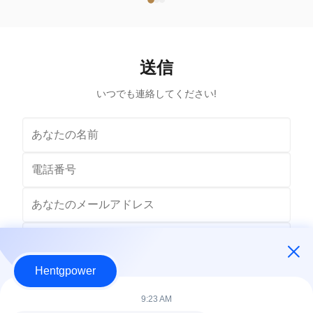
Power Transformer Output Voltage 110V, 220V,
Voltage 1
380V, 400V, 440V, 480V Input Voltage 11kV,
Input Volt
10.5kV, 3kV, 6.6kV, 6.3kV, 35kV, 12.47kV...
35kV,
送信
いつでも連絡してください!
Hentgpower
9:23 AM