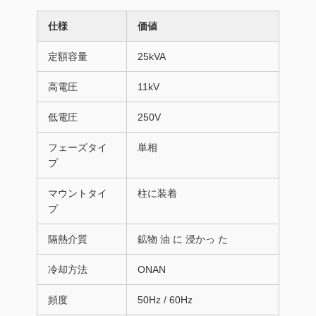
仕様
価値
定額容量
25kVA
高電圧
11kV
低電圧
250V
フェーズタイ
単相
プ
マウントタイ
柱に装着
プ
隔熱介質
鉱物 油 に 浸かっ た
冷却方法
ONAN
頻度
50Hz / 60Hz