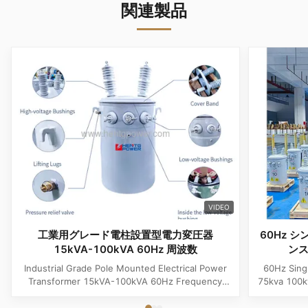
関連製品
VIDEO
工業用グレード電柱設置型電力変圧器
60Hz 
15kVA-100kVA 60Hz 周波数
ンス
Industrial Grade Pole Mounted Electrical Power
60Hz Sing
Transformer 15kVA-100kVA 60Hz Frequency
75kva 100k
Product Specifications Attribute Value
Attribute
Frequency 60Hz Phase Single Phase Application
Phase App