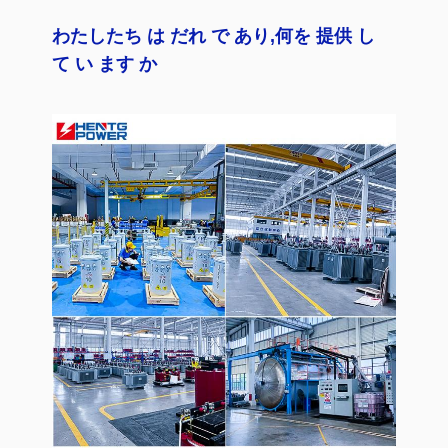
わたしたち は だれ で あり,何を 提供 し
て い ます か