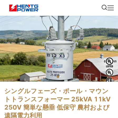
シングルフェーズ・ポール・マウン
トトランスフォーマー 25kVA 11kV
250V 簡単な懸垂 低保守 農村および
遠隔電力利用