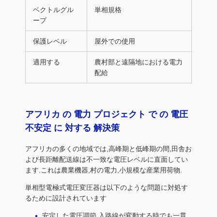
ベクトルグル
単相規格
ープ
保護レベル
屋外での使用
適用する
農村部と遠隔地における電力
配給
アフリカ の 電力 プロジェクト で の 電圧
不安定 に 対する 解決策
アフリカの多くの地域では,高峰期と低峰期の間,田舎お
よび長距離配送線は不一致な電圧レベルに直面してい
ます.これは農業機器,村の電力,小規模な産業用荷物.
単相型電極式電圧変圧器は以下のような問題に対処す
るために設計されています
安定した電圧調節,入路線が変動する時でも一貫