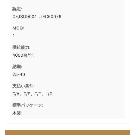
認定:
CE,ISO9001，IEC60076
MOQ:
1
供給能力:
4000台/年
納期:
25-40
支払い条件:
D/A、D/P、T/T、L/C
標準パッケージ:
木製