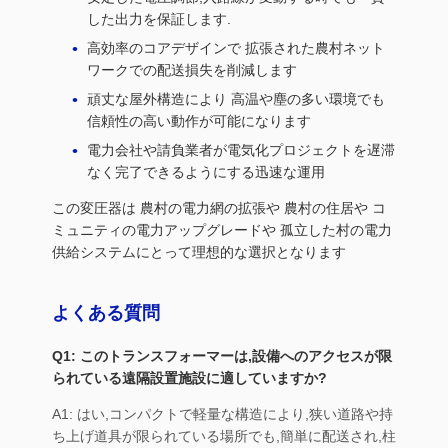
した出力を保証します.
高効率のコアデザインで 拡張された農村ネット
ワークでの配送損失を削減します
頑丈な屋外構造により 高温や塵の多い環境でも
信頼性の高い動作が可能になります
電力会社や請負業者が電気化プロジェクトを遅滞
なく完了できるようにする迅速な運用
この変圧器は 農村の電力網の拡張や 農村の住居や コ
ミュニティの電力アップグレードや 孤立した村の電力
供給システムにとって理想的な選択となります
よくある質問
Q1: このトランスフォーマーは,設備へのアクセスが限
られている遠隔設置施設に適していますか?
A1: はい,コンパクトで軽量な構造により,狭い道路や持
ち上げ道具が限られている場所でも,簡単に配送され,柱