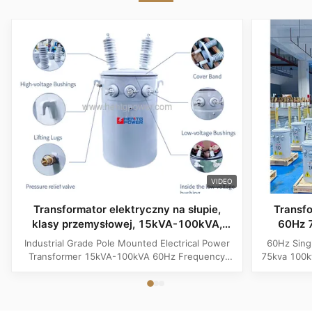
VIDEO
Transformator elektryczny na słupie,
Transf
klasy przemysłowej, 15kVA-100kVA,
60Hz 
częstotliwość 60Hz
Industrial Grade Pole Mounted Electrical Power
60Hz Sing
Transformer 15kVA-100kVA 60Hz Frequency
75kva 100k
Product Specifications Attribute Value
Attribute
Frequency 60Hz Phase Single Phase Application
Phase App
Power Transformer Output Voltage 110V, 220V,
Voltage 1
380V, 400V, 440V, 480V Input Voltage 11kV,
Input Volt