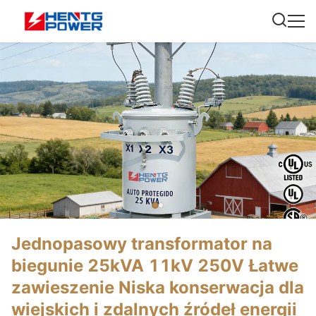
Jednopasowy transformator na
biegunie 25kVA 11kV 250V Łatwe
zawieszenie Niska konserwacja dla
wiejskich i zdalnych źródeł energii