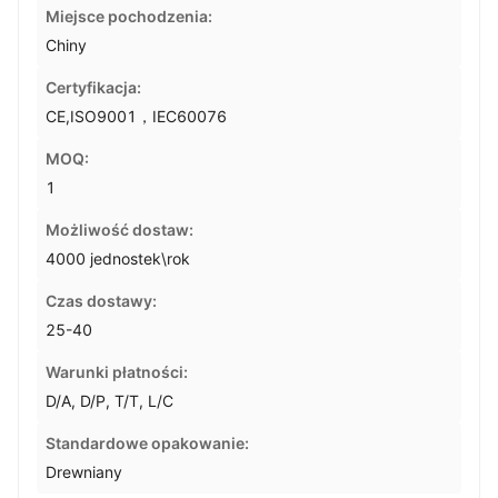
Miejsce pochodzenia:
Chiny
Certyfikacja:
CE,ISO9001，IEC60076
MOQ:
1
Możliwość dostaw:
4000 jednostek\rok
Czas dostawy:
25-40
Warunki płatności:
D/A, D/P, T/T, L/C
Standardowe opakowanie:
Drewniany