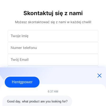
10.5kV, 3kV, 6.6kV, 6.3kV, 35kV, 12.47kV...
35kV,
Skontaktuj się z nami
Możesz skontaktować się z nami w każdej chwili!
Hentgpower
6:37 AM
Good day, what product are you looking for?