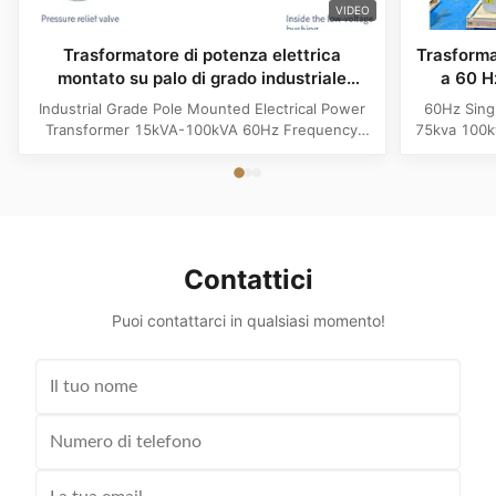
VIDEO
Trasformatore di potenza elettrica
Trasforma
montato su palo di grado industriale
a 60 
15kVA-100kVA 60Hz Frequenza
Industrial Grade Pole Mounted Electrical Power
60Hz Sing
Transformer 15kVA-100kVA 60Hz Frequency
75kva 100k
Product Specifications Attribute Value
Attribute
Frequency 60Hz Phase Single Phase Application
Phase App
Power Transformer Output Voltage 110V, 220V,
Voltage 1
380V, 400V, 440V, 480V Input Voltage 11kV,
Input Volt
10.5kV, 3kV, 6.6kV, 6.3kV, 35kV, 12.47kV...
35kV,
Contattici
Puoi contattarci in qualsiasi momento!