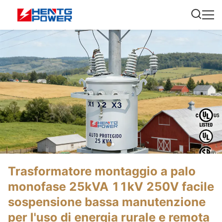
Trasformatore montaggio a palo
monofase 25kVA 11kV 250V facile
sospensione bassa manutenzione
per l'uso di energia rurale e remota