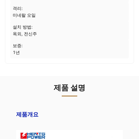
격리:
미네랄 오일
설치 방법:
옥외, 전신주
보증:
1년
제품 설명
제품개요