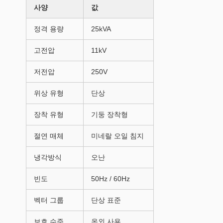
사양
값
정격 용량
25kVA
고전압
11kV
저전압
250V
위상 유형
단상
장착 유형
기둥 장착형
절연 매체
미네랄 오일 침지
냉각방식
오난
빈도
50Hz / 60Hz
벡터 그룹
단상 표준
보호 수준
옥외 사용