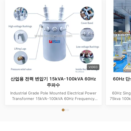
VIDEO
산업용 전력 변압기 15kVA-100kVA 60Hz
60Hz 단
주파수
Industrial Grade Pole Mounted Electrical Power
60Hz Sing
Transformer 15kVA-100kVA 60Hz Frequency
75kva 100k
Product Specifications Attribute Value
Attribute
Frequency 60Hz Phase Single Phase Application
Phase App
Power Transformer Output Voltage 110V, 220V,
Voltage 1
380V, 400V, 440V, 480V Input Voltage 11kV,
Input Volt
10.5kV, 3kV, 6.6kV, 6.3kV, 35kV, 12.47kV...
35kV,