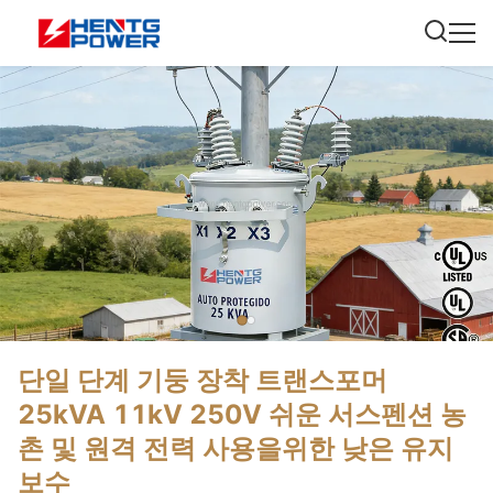
단일 단계 기둥 장착 트랜스포머
25kVA 11kV 250V 쉬운 서스펜션 농
촌 및 원격 전력 사용을위한 낮은 유지
보수