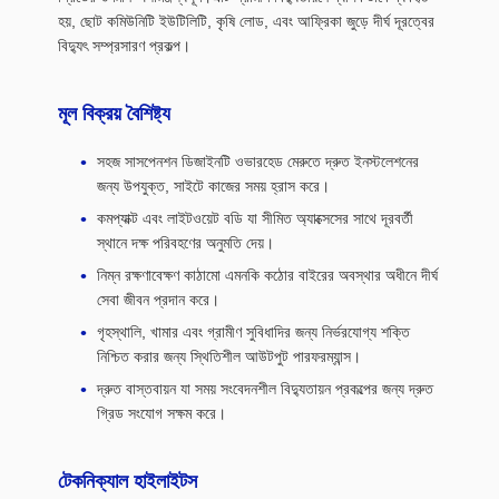
হয়, ছোট কমিউনিটি ইউটিলিটি, কৃষি লোড, এবং আফ্রিকা জুড়ে দীর্ঘ দূরত্বের
বিদ্যুৎ সম্প্রসারণ প্রকল্প।
মূল বিক্রয় বৈশিষ্ট্য
সহজ সাসপেনশন ডিজাইনটি ওভারহেড মেরুতে দ্রুত ইনস্টলেশনের
জন্য উপযুক্ত, সাইটে কাজের সময় হ্রাস করে।
কমপ্যাক্ট এবং লাইটওয়েট বডি যা সীমিত অ্যাক্সেসের সাথে দূরবর্তী
স্থানে দক্ষ পরিবহণের অনুমতি দেয়।
নিম্ন রক্ষণাবেক্ষণ কাঠামো এমনকি কঠোর বাইরের অবস্থার অধীনে দীর্ঘ
সেবা জীবন প্রদান করে।
গৃহস্থালি, খামার এবং গ্রামীণ সুবিধাদির জন্য নির্ভরযোগ্য শক্তি
নিশ্চিত করার জন্য স্থিতিশীল আউটপুট পারফরম্যান্স।
দ্রুত বাস্তবায়ন যা সময় সংবেদনশীল বিদ্যুতায়ন প্রকল্পের জন্য দ্রুত
গ্রিড সংযোগ সক্ষম করে।
টেকনিক্যাল হাইলাইটস