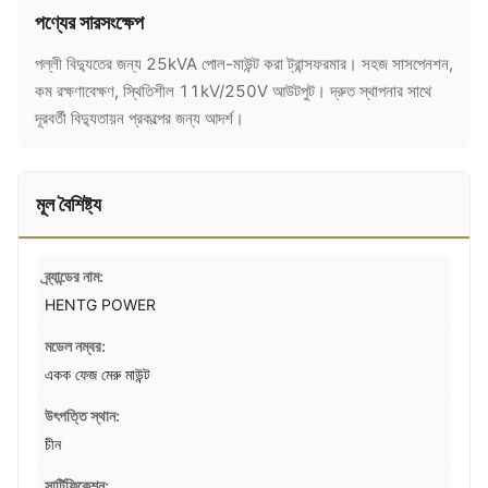
পণ্যের সারসংক্ষেপ
পল্লী বিদ্যুতের জন্য 25kVA পোল-মাউন্ট করা ট্রান্সফরমার। সহজ সাসপেনশন,
কম রক্ষণাবেক্ষণ, স্থিতিশীল 11kV/250V আউটপুট। দ্রুত স্থাপনার সাথে
দূরবর্তী বিদ্যুতায়ন প্রকল্পের জন্য আদর্শ।
মূল বৈশিষ্ট্য
ব্র্যান্ডের নাম:
HENTG POWER
মডেল নম্বর:
একক ফেজ মেরু মাউন্ট
উৎপত্তি স্থান:
চীন
সার্টিফিকেশন: