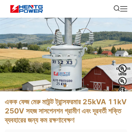
একক ফেজ মেরু মাউন্ট ট্রান্সফরমার 25kVA 11kV
250V সহজ সাসপেনশন গ্রামীণ এবং দূরবর্তী শক্তি
ব্যবহারের জন্য কম রক্ষণাবেক্ষণ