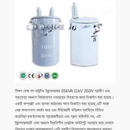
সিঙ্গল ফেজ পল মাউন্টড ট্রান্সফরমার 25kVA 11kV 250V গ্রামীণ এবং
প্রত্যন্ত অঞ্চলে নির্ভরযোগ্য ওভারহেড বিতরণের জন্য ডিজাইন করা হয়েছে।
একটি কম্প্যাক্ট এবং হালকা কাঠামোর সাথে ডিজাইন করা হয়েছে,এটি সহজ
মেরু সাসপেনশন সমর্থন করে এবং দীর্ঘমেয়াদী বহিরঙ্গন স্থায়িত্ব নিশ্চিত
করেনিম্ন রক্ষণাবেক্ষণের প্রয়োজনীয়তা এবং দ্রুত কমিশনিং সহ, এই
ট্রান্সফরমারটি এমন অঞ্চলে স্থিতিশীল ভোল্টেজ আউটপুট সরবরাহ করে যেখানে
গ্রিডের গুণমান অসামঞ্জস্যপূর্ণ।এটি গ্রামীণ বিদ্যুতায়নে ব্যাপকভাবে ব্যবহৃত