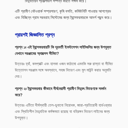
বিদ্যুতায়ন প্রকল্পগুলি সম্পন্ন করতে সক্ষম করে।
এটি গ্রামীণ নেটওয়ার্ক সম্প্রসারণ, কৃষি বসতি, কমিউনিটি পাওয়ার আপগ্রেড
এবং বিচ্ছিন্ন গ্রাম সরবরাহ সিস্টেমের জন্য ট্রান্সফরমারকে আদর্শ পছন্দ করে।
প্রায়শই জিজ্ঞাসিত প্রশ্ন
প্রশ্ন ১ঃ এই ট্রান্সফরমারটি কি দূরবর্তী ইনস্টলেশন সাইটগুলির জন্য উপযুক্ত
যেখানে সরঞ্জামের অ্যাক্সেস সীমিত?
উত্তরঃ হ্যাঁ, কমপ্যাক্ট এবং হালকা ওজন কাঠামো এমনকি সরু রাস্তা বা সীমিত
উত্তোলন সরঞ্জাম সঙ্গে অবস্থানে, সহজ বিতরণ এবং মুল মাউন্ট করার অনুমতি
দেয়।
প্রশ্ন ২ঃ ট্রান্সফরমার কীভাবে দীর্ঘমেয়াদী গ্রামীণ বিদ্যুৎ বিতরণকে সমর্থন
করে?
উত্তরঃ এটিতে দীর্ঘস্থায়ী তেল-ডুবানো নিরোধক, জারা-প্রতিরোধী হার্ডওয়্যার
এবং স্থিতিশীল বৈদ্যুতিক কর্মক্ষমতা রয়েছে যা বহিরঙ্গন বিতরণ লাইনের জন্য
উপযুক্ত।