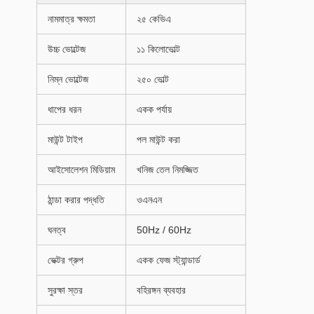
নামমাত্র ক্ষমতা
২৫ কেভিএ
উচ্চ ভোল্টেজ
১১ কিলোভোল্ট
নিম্ন ভোল্টেজ
২৫০ ভোল্ট
ধাপের ধরন
একক পর্যায়
মাউন্ট টাইপ
পল মাউন্ট করা
আইসোলেশন মিডিয়াম
খনিজ তেল নিমজ্জিত
ঠান্ডা করার পদ্ধতি
ওএনএন
ঘনত্ব
50Hz / 60Hz
ভেক্টর গ্রুপ
একক ফেজ স্ট্যান্ডার্ড
সুরক্ষা স্তর
বহিরঙ্গন ব্যবহার