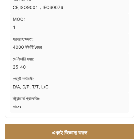
CE,ISO9001，IEC60076
MOQ:
1
সরবরাহ ক্ষমতা:
4000 ইউনিট\বছর
ডেলিভারি সময়:
25-40
পেমেন্ট শর্তাবলী:
D/A, D/P, T/T, L/C
স্ট্যান্ডার্ড প্যাকেজিং:
কাঠের
এখনই জিজ্ঞাসা করুন