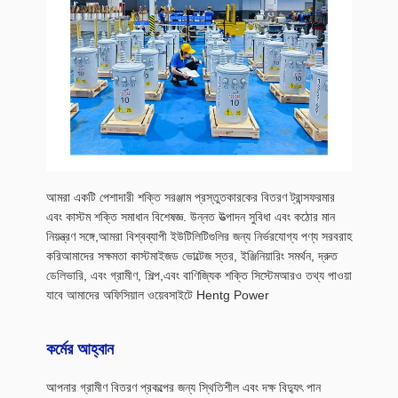
আমরা একটি পেশাদারী শক্তি সরঞ্জাম প্রস্তুতকারকের বিতরণ ট্রান্সফরমার
এবং কাস্টম শক্তি সমাধান বিশেষজ্ঞ. উন্নত উত্পাদন সুবিধা এবং কঠোর মান
নিয়ন্ত্রণ সঙ্গে,আমরা বিশ্বব্যাপী ইউটিলিটিগুলির জন্য নির্ভরযোগ্য পণ্য সরবরাহ
করিআমাদের সক্ষমতা কাস্টমাইজড ভোল্টেজ স্তর, ইঞ্জিনিয়ারিং সমর্থন, দ্রুত
ডেলিভারি, এবং গ্রামীণ, শিল্প,এবং বাণিজ্যিক শক্তি সিস্টেমআরও তথ্য পাওয়া
যাবে আমাদের অফিসিয়াল ওয়েবসাইটে Hentg Power
কর্মের আহ্বান
আপনার গ্রামীণ বিতরণ প্রকল্পের জন্য স্থিতিশীল এবং দক্ষ বিদ্যুৎ পান