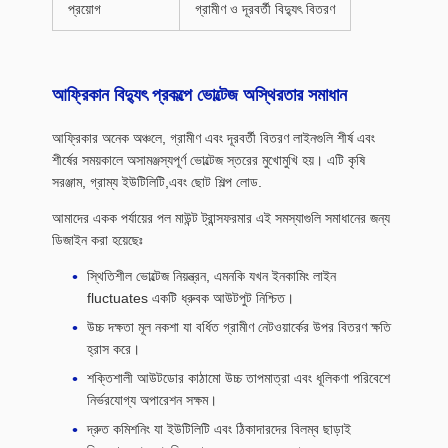
প্রয়োগ
গ্রামীণ ও দূরবর্তী বিদ্যুৎ বিতরণ
আফ্রিকান বিদ্যুৎ প্রকল্পে ভোল্টেজ অস্থিরতার সমাধান
আফ্রিকার অনেক অঞ্চলে, গ্রামীণ এবং দূরবর্তী বিতরণ লাইনগুলি শীর্ষ এবং
শীর্ষের সময়কালে অসামঞ্জস্যপূর্ণ ভোল্টেজ স্তরের মুখোমুখি হয়। এটি কৃষি
সরঞ্জাম, গ্রাম্য ইউটিলিটি,এবং ছোট শিল্প লোড.
আমাদের একক পর্যায়ের পল মাউন্ট ট্রান্সফরমার এই সমস্যাগুলি সমাধানের জন্য
ডিজাইন করা হয়েছেঃ
স্থিতিশীল ভোল্টেজ নিয়ন্ত্রন, এমনকি যখন ইনকামিং লাইন
fluctuates একটি ধ্রুবক আউটপুট নিশ্চিত।
উচ্চ দক্ষতা মূল নকশা যা বর্ধিত গ্রামীণ নেটওয়ার্কের উপর বিতরণ ক্ষতি
হ্রাস করে।
শক্তিশালী আউটডোর কাঠামো উচ্চ তাপমাত্রা এবং ধূলিকণা পরিবেশে
নির্ভরযোগ্য অপারেশন সক্ষম।
দ্রুত কমিশনিং যা ইউটিলিটি এবং ঠিকাদারদের বিলম্ব ছাড়াই