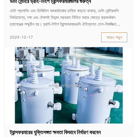
ডাটা সেন্টারে ড্রাই-টাইপ ট্রান্সফরমারগুলির গুরুত্ব
ডেটা প্রসেসিং এবং ডিজিটাল অবকাঠামোর চাহিদা বাড়তে থাকায়, ডেটা সেন্টারগুলি
নির্ভরযোগ্য, দক্ষ এবং টেকসই বিদ্যুৎ সরবরাহ নিশ্চিত করার ক্ষেত্রে ক্রমবর্ধমান
চ্যালেঞ্জের সম্মুখীন হয়। ড্রাই-টাইপ ট্রান্সফরমারগুলি ঐতিহ্যগত তেল-নিমজ্জিত
ট্রান্সফরমারগুলির তুলনায় তাদের অসংখ্য সুবিধার কারণে ডেটা সেন্টার অ্যাপ্...
আরও পড়ুন
2025-12-17
ট্রান্সফরমারের যুক্তিসঙ্গত ক্ষমতা কিভাবে নির্ধারণ করবেন