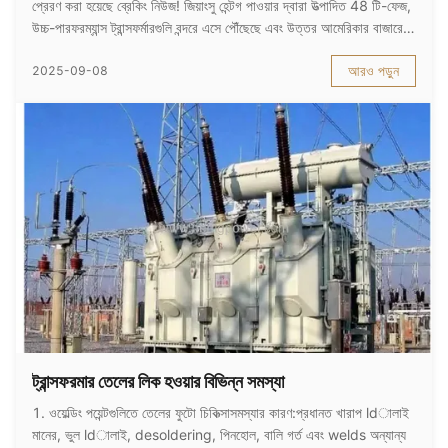
প্রেরণ করা হয়েছে ব্রেকিং নিউজ! জিয়াংসু হেন্টগ পাওয়ার দ্বারা উত্পাদিত 48 টি-ফেজ,
উচ্চ-পারফরম্যান্স ট্রান্সফর্মারগুলি বন্দরে এসে পৌঁছেছে এবং উত্তর আমেরিকার বাজারে
প্রবেশের জন্য প্রশান্ত মহাসাগরটি অতিক্রম করতে চলেছে! আমের...
আরও পড়ুন
2025-09-08
ট্রান্সফরমার তেলের লিক হওয়ার বিভিন্ন সমস্যা
1. ওয়েল্ডিং পয়েন্টগুলিতে তেলের ফুটো চিকিত্সাসমস্যার কারণ:প্রধানত খারাপ ldালাই
মানের, ভুল ldালাই, desoldering, পিনহোল, বালি গর্ত এবং welds অন্যান্য