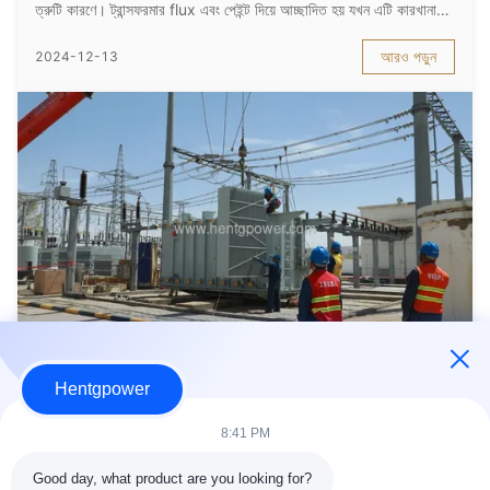
ত্রুটি কারণে। ট্রান্সফরমার flux এবং পেইন্ট দিয়ে আচ্ছাদিত হয় যখন এটি কারখানা
ছেড়ে,এবং অপারেশনের পর লুকানো বিপদ উন্মুক্ত করা হয়এছাড়াও, ইলেক্ট্রোম্যা...
আরও পড়ুন
2024-12-13
Hentgpower
ইউরোপের বাইরে নতুন গ্রাহক ইনস্টলেশন কেস
তেল-নিষিক্ত বিতরণ ট্রান্সফরমার আবাসিক এলাকা, বাণিজ্যিক কেন্দ্র, শিল্প পার্ক এবং
8:41 PM
গ্রামীণ বিদ্যুতায়ন প্রকল্পে ব্যাপকভাবে ব্যবহৃত হয়। S9 বা S11 এর তুলনায়, S13
বেশ কয়েকটি উন্নতি প্রদান করে। এখানে প্রধান সুবিধাগুলি হল: ১. উচ্চতর শক্তি
Good day, what product are you looking for?