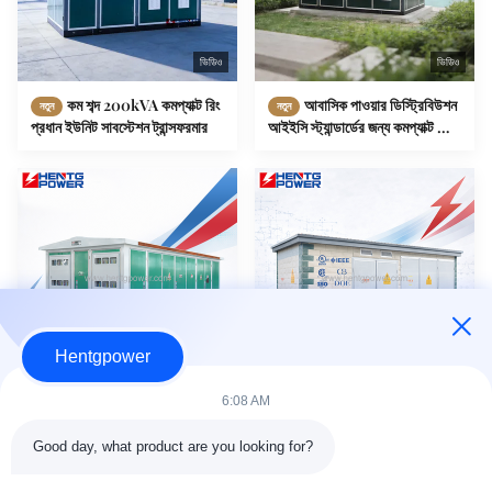
ভিডিও
ভিডিও
কম শব্দ 200kVA কমপ্যাক্ট রিং
আবাসিক পাওয়ার ডিস্ট্রিবিউশন
নতুন
নতুন
প্রধান ইউনিট সাবস্টেশন ট্রান্সফরমার
আইইসি স্ট্যান্ডার্ডের জন্য কমপ্যাক্ট রিং
প্রধান ইউনিট সাবস্টেশন 500kVA
Hentgpower
6:08 AM
নির্ভরযোগ্য আউটডোর 11 কেভি
সর্বোচ্চ মানের 33kv 0.69kv
নতুন
নতুন
0.4 কেভি ইন্টিগ্রেটেড সাবস্টেশন
পুনর্নবীকরণযোগ্য শক্তি সাবস্টেশন
Good day, what product are you looking for?
1000 কেভিএ 1250 কেভিএ 1600
2000KVA 2500kVA সৌর
কেভিএ বাণিজ্যিক প্লাজার জন্য সুরক্ষিত
উদ্ভিদের জন্য উচ্চ ক্ষমতা গ্রিড সংযুক্ত