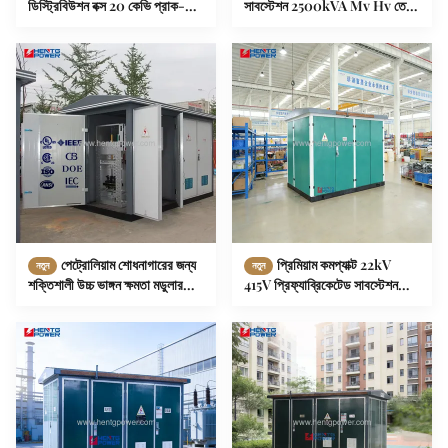
ডিস্ট্রিবিউশন বক্স 20 কেভি প্রাক-
সাবস্টেশন 2500kVA Mv Hv তেল
উত্পাদিত সাবস্টেশন বুদ্ধিমান 33 কেভি
টাইপ ট্রান্সফরমার 1000kVA
এমভি বক্স থ্রি
পেট্রোলিয়াম শোধনাগারের জন্য
প্রিমিয়াম কমপ্যাক্ট 22kV
নতুন
নতুন
শক্তিশালী উচ্চ ভাঙ্গন ক্ষমতা মডুলার
415V প্রিফ্যাব্রিকেটেড সাবস্টেশন
সাবস্টেশন 630 কেভিএ 800 কেভিএ
315kVA 400kVA 500kVA S11
হারমোনিক ফিল্টারিং এনার্জি স্টেশন
উত্পাদন কর্মশালার জন্য
কম্পার্টমেন্টালাইজড ট্রান্সফরমার