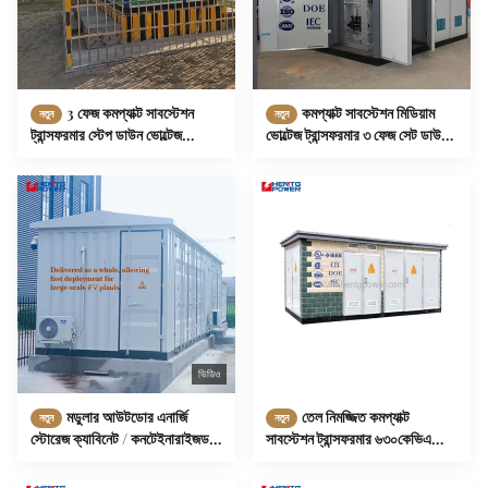
3 ফেজ কমপ্যাক্ট সাবস্টেশন
কমপ্যাক্ট সাবস্টেশন মিডিয়াম
নতুন
নতুন
ট্রান্সফরমার স্টেপ ডাউন ভোল্টেজ
ভোল্টেজ ট্রান্সফরমার ৩ ফেজ সেট ডাউন
ট্রান্সফরমার টেম্পার প্রুফ
২৫০kVA ৫০০kVA ৬৩০kVA
ভিডিও
মডুলার আউটডোর এনার্জি
তেল নিমজ্জিত কমপ্যাক্ট
নতুন
নতুন
স্টোরেজ ক্যাবিনেট / কনটেইনারাইজড
সাবস্টেশন ট্রান্সফরমার ৬৩০কেভিএ
ইএসএস সলিউশন
১০০০কেভিএ প্রি-ইনস্টলড বক্স টাইপ