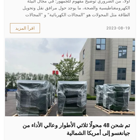
أولاً، من الضروري توضيح مفهوم للجمهور: في مجال البيئة
الكهرومغناطيسية والصحة، ما يوجد حول مرافق نقل وتحويل
الطاقة مثل المحولات هو "المجالات الكهربائية" و "المجالات
المغناطيسية"، وليس "الإشعاع الكهرومغناطيسي". "الإشعاع
اقرأ المزيد
2023-08-19
الكهرومغناطيسي" هو مصطلح هندسي محدد في الاتصالات
اللاسلكية والتوافق الكهرومغناطيسي...
تم شحن 48 محولًا ثلاثي الأطوار وعالي الأداء من
جيانغسو إلى أمريكا الشمالية