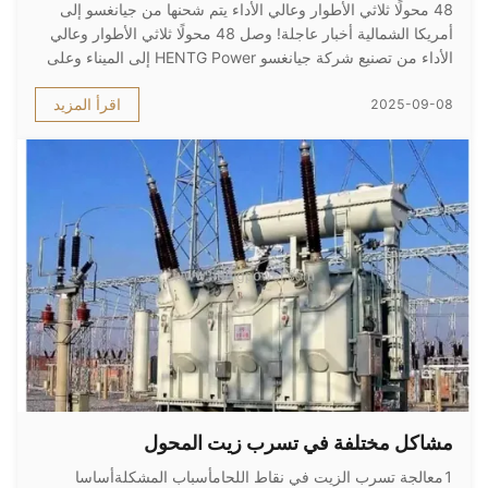
48 محولًا ثلاثي الأطوار وعالي الأداء يتم شحنها من جيانغسو إلى
أمريكا الشمالية أخبار عاجلة! وصل 48 محولًا ثلاثي الأطوار وعالي
الأداء من تصنيع شركة جيانغسو HENTG Power إلى الميناء وعلى
وشك عبور المحيط الهادئ لدخول سوق أمريكا الشمالية! محطات
اقرأ المزيد
2025-09-08
فرعية من نوع الصندوق على الطراز الأمريكي، أو محطات فرعية
من ن...
مشاكل مختلفة في تسرب زيت المحول
1معالجة تسرب الزيت في نقاط اللحامأسباب المشكلةأساسا