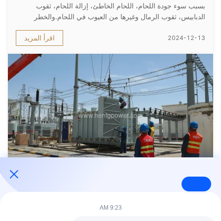
بسبب سوء جودة اللحام، اللحام الخاطئ، إزالة اللحام، ثقوب
الدبابيس، ثقوب الرمال وغيرها من العيوب في اللحام.والخطر
الخفي يتعرض بعد العمليةبالإضافة إلى ذلك، الاهتزازات
اقرأ المزيد
2024-12-13
الكهرومغناطيسية سوف تسبب الالتحام الاهتزازات والشقوق، مما
يسبب التسرب.الحلول:في حالة ...
حالات تثبيت العملاء الجدد في البلدان غير الأوروبية
محول توزيع مغمور بالزيت يستخدم على نطاق واسع في المناطق
9:23 AM
السكنية والمراكز التجارية والمتنزهات الصناعية ومشاريع الكهربة