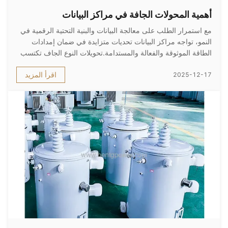
أهمية المحولات الجافة في مراكز البيانات
مع استمرار الطلب على معالجة البيانات والبنية التحتية الرقمية في
النمو، تواجه مراكز البيانات تحديات متزايدة في ضمان إمدادات
الطاقة الموثوقة والفعالة والمستدامة.تحويلات النوع الجاف تكتسب
أهمية في تطبيقات مراكز البيانات بسبب مزاياها العديدة على
اقرأ المزيد
2025-12-17
المحولات التقليدية المغمورة بالزيتعلى وجه الخصوص، أدائها ف...