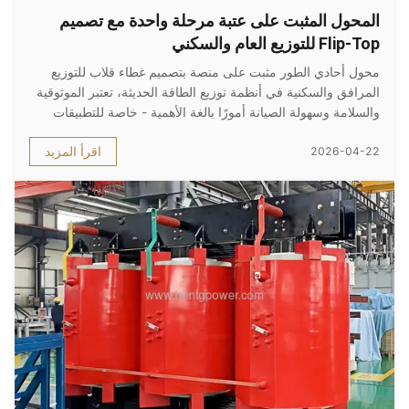
المحول المثبت على عتبة مرحلة واحدة مع تصميم
Flip-Top للتوزيع العام والسكني
محول أحادي الطور مثبت على منصة بتصميم غطاء قلاب للتوزيع
المرافق والسكنية في أنظمة توزيع الطاقة الحديثة، تعتبر الموثوقية
والسلامة وسهولة الصيانة أمورًا بالغة الأهمية - خاصة للتطبيقات
السكنية والتجارية والصناعية الخفيفة. توفر HENTG POWER
اقرأ المزيد
2026-04-22
محولات عالية الأداء أحادية الطور مثبتة على منصة بتصميم غطاء
قلاب ...