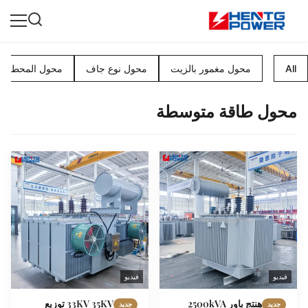
All
محول مغمور بالزيت
محول نوع جاف
محول المحطة ال
محول طاقة متوسطة
فيديو
فيديو
هنتج باور 2500kVA
33KV 35KV توزيع
جديد
جديد