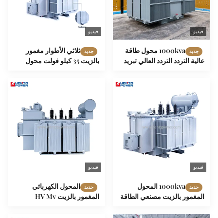
فيديو
فيديو
1000kva محول طاقة
ثلاثي الأطوار مغمور
جديد
جديد
عالية التردد التردد العالي تبريد
بالزيت 35 كيلو فولت محول
النفط التردد المتغير
الشركة المصنعة 630 كيلو
فولت أمبير 800 كيلو فولت
أمبير 1000 كيلو فولت أمبير
1250 كيلو فولت أمبير
فيديو
فيديو
1000kva المحول
المحول الكهربائي
جديد
جديد
المغمور بالزيت مصنعي الطاقة
المغمور بالزيت HV Mv
المتغير الجهد الترددي العالي
400kva 1000kva 3 مرحلة
محول HV Step Down
Ynd11 اتصال متجه