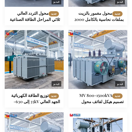
فيديو
فيديو
محول مغمور بالزيت
محول التردد العالي
جديد
جديد
بملفات نحاسية بالكامل 2000
ثلاثي المراحل الطاقة الصناعية
كيلو فولت أمبير 3 مراحل 3150
الطاقة الثابتة الطاقة الخروج
كيلو فولت أمبير 35 كيلو فولت
35kV 1600kVA
Yd11 متجه
فيديو
فيديو
MV 800-1500kVA
توزيع الطاقة الكهربائية
جديد
جديد
تصميم هيكل لفائف محول
الجهد العالي 35kV إلى 630-
الطاقة الغمر بالزيت معيار IEC
3150kV المحول الفرعي
المغمور بالزيت