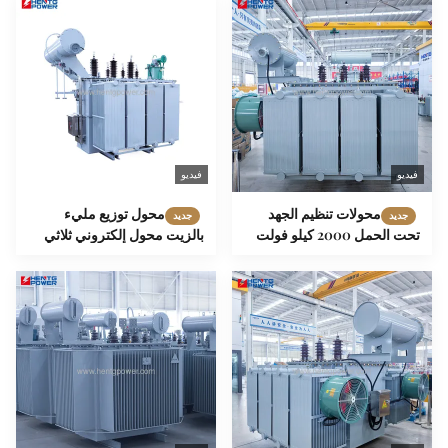
فيديو
فيديو
محولات تنظيم الجهد
محول توزيع مليء
جديد
جديد
تحت الحمل 2000 كيلو فولت
بالزيت محول إلكتروني ثلاثي
أمبير 1600 كيلو فولت أمبير
المراحل 1500kva 1600kva
خارجية من النوع الزيتي محكمة
2500kva
الإغلاق بالكامل