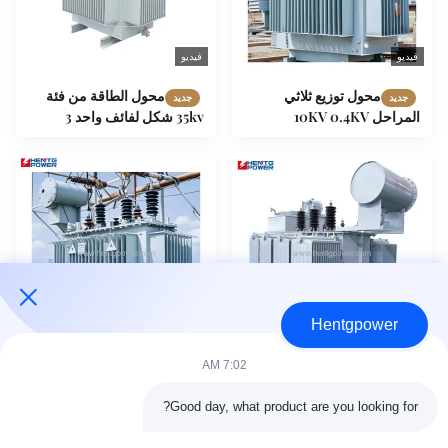
فيديو
فيديو
محول توزيع ثلاثي
محول الطاقة من فئة
جديد
جديد
المراحل 10KV 0.4KV
35kv شكل لفائف واحد 3
200KVA 500KVA
مرحلة زيت غمر نوع 30KVA
1000KVA
Hentgpower
فيديو
فيديو
7:02 AM
محول عالي التردد 1000
محول طاقة عالي التردد
جديد
جديد
كيلو فولت أمبير مغمور بالزيت،
مغمور بالزيت خارجي، ثلاثي
Good day, what product are you looking for?
محول رفع وخفض الجهد 1250
الأطوار، مختوم بالكامل، 2500
كيلو فولت أمبير، محول طاقة
كيلو فولت أمبير، 3150 كيلو