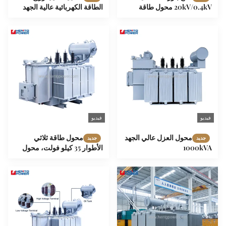
20kV/0.4kV محول طاقة
الطاقة الكهربائية عالية الجهد
مملوء بالزيت مع تبريد ONAN
2000kVA 3150kVA خطوة إلى
للتطبيقات الصناعية والساحلية
أسفل المحول الكهربائي الغمر
بالزيت
فيديو
فيديو
محول العزل عالي الجهد
محول طاقة ثلاثي
جديد
جديد
1000kVA
الأطوار 35 كيلو فولت، محول
زيت مغمور بجهد متغير، 1000
كيلو فولت أمبير، 1600 كيلو
فولت أمبير