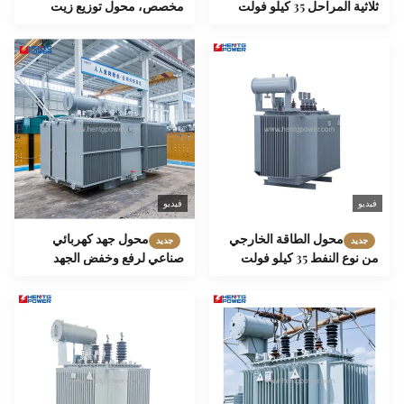
ثلاثية المراحل 35 كيلو فولت
مخصص، محول توزيع زيت
500 كيلو فولت 630 كيلو فولت
1600 كيلو فولت أمبير، 2500
مقاوم للتآكل
كيلو فولت أمبير، 3150 كيلو
فولت أمبير
فيديو
فيديو
محول الطاقة الخارجي
محول جهد كهربائي
جديد
جديد
من نوع النفط 35 كيلو فولت
صناعي لرفع وخفض الجهد
ثلاث مراحل لفائف مزدوجة
200kVA 315kVA 400kVA
الملفوفة مراقبة ذكية
شكل مستطيل