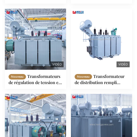
kVA fabricants
dans l'huile 400kva
d'alimentation à tension
1000kva 3 phases Ynd11
variable haute fréquence
connexion vectorielle
transformateur abaisseur
haute tension
VIDÉO
VIDÉO
Transformateurs
Transformateur
Nouveau
Nouveau
de régulation de tension en
de distribution rempli
charge 2000kVA 1600kVA
d'huile Transformateur
Extérieur Type Huile
électronique triphasé 1500
Entièrement Scellé
Kva 1600 Kva 2500kva