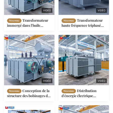
VIDÉO
VIDÉO
Transformateur
Transformateur
Nouveau
Nouveau
immergé dans l'huile
haute fréquence triphasé
d'enroulement entièrement
pour alimentation
en cuivre 2000kVA 3 phase
industrielle, sortie de
3150kVA 35kV vecteur Yd11
tension stable 35kV
1600kVA
VIDÉO
VIDÉO
Conception de la
Distribution
Nouveau
Nouveau
structure des bobinages de
d'énergie électrique
transformateurs de
Transformateur de sous-
puissance immergés dans
station immergé dans
l'huile MV 800-1500kVA,
l'huile à 3 phases de haute