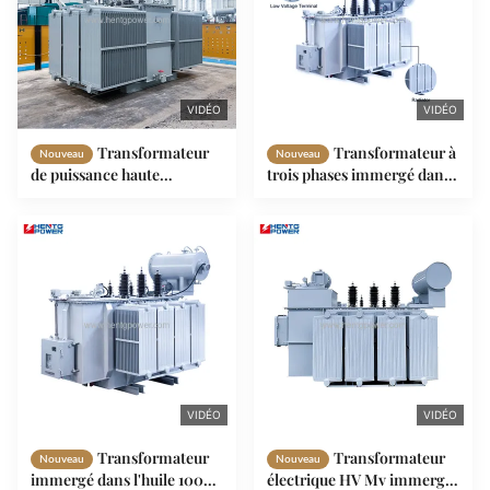
VIDÉO
VIDÉO
Transformateur
Transformateur à
Nouveau
Nouveau
de puissance haute
trois phases immergé dans
fréquence 1000 kVA haute
l'huile 35kV Fabricant
tension à refroidissement
630kVA 800kVA 1000kVA
par huile, tension variable
1250kVA
VIDÉO
VIDÉO
Transformateur
Transformateur
Nouveau
Nouveau
immergé dans l'huile 1000
électrique HV Mv immergé