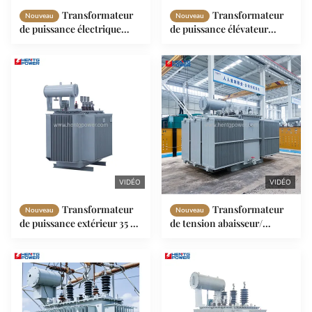
Transformateur
Transformateur
Nouveau
Nouveau
de puissance électrique
de puissance élévateur
triphasé 35KV 500KVA
personnalisé,
630KVA résistant à la
transformateur de
corrosion
distribution à bain d'huile
1600 kVA 2500 kVA 3150
kVA
VIDÉO
VIDÉO
Transformateur
Transformateur
Nouveau
Nouveau
de puissance extérieur 35 kV
de tension abaisseur/
de type huile, triphasé, à
élévateur de qualité
double enroulement, avec
industrielle 200kVA 315kVA
surveillance intelligente
400kVA Forme
rectangulaire