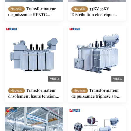
Transformateur
33KV 35KV
Nouveau
Nouveau
de puissance HENTG
Distribution électrique
POWER 2500kVA
haute tension 2000kVA
20kV/0.4kV à huile avec
3150kVA Transformateur
refroidissement ONAN
électrique immergé dans
pour applications
l'huile
industrielles et côtières
VIDÉO
VIDÉO
Transformateur
Transformateur
Nouveau
Nouveau
d'isolement haute tension
de puissance triphasé 35KV
MT immergé dans l'huile
à tension variable,
pour la distribution
transformateur immergé
d'énergie électrique
dans l'huile, 1000KVA
1000kVA
1600KVA