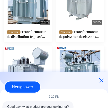
VIDÉO
VIDÉO
Transformateur
Transformateur
Nouveau
Nouveau
de distribution triphasé
de puissance de classe 35
10KV 0.4KV sur poteau
kV, forme à bobine unique,
200KVA 500KVA
triphasé, immergé dans
l'huile, 30 kVA à 1000 kVA
Hentgpower
VIDÉO
VIDÉO
5:29 PM
Transformateur
Transformateur
Nouveau
Nouveau
haute fréquence 1000kVA
d'alimentation HF en
Good day, what product are you looking for?