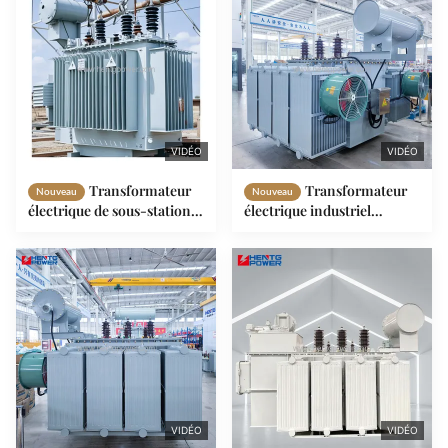
norme CEI
tension de 35 kV à 630-3150
kV
VIDÉO
VIDÉO
Transformateur
Transformateur
Nouveau
Nouveau
électrique de sous-station
électrique industriel
haute tension 500KVA 35kV
triphasé abaisseur immergé
à 3,15kV/6,3kV/10,5kV
dans l'huile, logo OEM
VIDÉO
VIDÉO