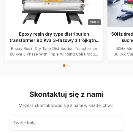
VIDEO
Epoxy resin dry type distribution
50Hz śred
transformer 80 Kva 3-fazowy z trójkątną
such
cewką
tr
Epoxy Resin Dry Type Distribution Transformer
50Hz Med
80 Kva 3 Phase With Triple Winding Coil Product
30KVA Ste
Specifications Attribute Value Type Power
Product 
transformer, distribution transformer, Dry Type
Distrib
Transformer Frequency 50Hz, 60Hz Winding
Copper Wi
Material Copper Application Power Phase Three
Rectangle 
Coil Structure Layered ...
Potenti
Skontaktuj się z nami
Możesz skontaktować się z nami w każdej chwili!