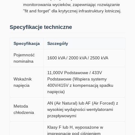
monitorowania wycieków, zapewniając rozwiązanie
"fit and forget" dla krytycznej infrastruktury lotniczej.
Specyfikacje techniczne
Specyfikacja
Szczegóły
Pojemność
1600 kVA / 2000 kVA / 2500 kVA
nominalna
11,000V Podstawowe / 433V
Wskaźnik
Podstawowe (Wspiera systemy
napięcia
400V/415V z kompensacją spadku
napięcia)
AN (Air Natural) lub AF (Air Forced) z
Metoda
wysokiej wydajności wentylatorami
chłodzenia
przepływowymi
Klasy F lub H, wyposażone w
impregnację pod ciśnieniem