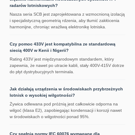
radarów lotniskowych?
Nasza seria SCB jest zaprojektowana z wzmocnioną izolacją
i specjalistyczną geometrią rdzenia, aby tłumić zakłócenia
harmonijne, chroniąc wrażliwą elektronikę lotniska.
Czy pomoc 433V jest kompatybilna ze standardową
siecią 400V w Kenii i Nigerii?
Rating 433V jest międzynarodowym standardem, który
zapewnia, że nawet po utracie kabli, stały 400V-415V dotrze
do płyt dystrybucyjnych terminala.
Jak działają urządzenia w środowiskach przybrzeżnych
lotnisk o wysokiej wilgotności?
Żywica odlewana pod próżnią jest całkowicie odporna na
wilgoć (klasa E2), zapobiegając kondensacji i korozji nawet
w środowiskach o wilgotności ponad 95%.
Czy spełnia normy IEC 60076 wymagane dla