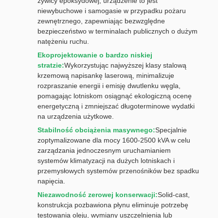
żywicy epoksydowej, urządzenie to jest
niewybuchowe i samogasie w przypadku pożaru
zewnętrznego, zapewniając bezwzględne
bezpieczeństwo w terminalach publicznych o dużym
natężeniu ruchu.
Ekoprojektowanie o bardzo niskiej
stratzie:
Wykorzystując najwyższej klasy stalową
krzemową napisankę laserową, minimalizuje
rozpraszanie energii i emisję dwutlenku węgla,
pomagając lotniskom osiągnąć ekologiczną ocenę
energetyczną i zmniejszać długoterminowe wydatki
na urządzenia użytkowe.
Stabilność obciążenia masywnego:
Specjalnie
zoptymalizowane dla mocy 1600-2500 kVA w celu
zarządzania jednoczesnym uruchamianiem
systemów klimatyzacji na dużych lotniskach i
przemysłowych systemów przenośników bez spadku
napięcia.
Niezawodność zerowej konserwacji:
Solid-cast,
konstrukcja pozbawiona płynu eliminuje potrzebę
testowania oleju, wymiany uszczelnienia lub