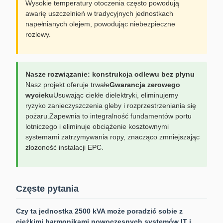
Wysokie temperatury otoczenia często powodują
awarię uszczelnień w tradycyjnych jednostkach
napełnianych olejem, powodując niebezpieczne
rozlewy.
Nasze rozwiązanie: konstrukcja odlewu bez płynu
Nasz projekt oferuje trwałe
Gwarancja zerowego
wycieku
Usuwając ciekłe dielektryki, eliminujemy
ryzyko zanieczyszczenia gleby i rozprzestrzeniania się
pożaru.Zapewnia to integralność fundamentów portu
lotniczego i eliminuje obciążenie kosztownymi
systemami zatrzymywania ropy, znacząco zmniejszając
złożoność instalacji EPC.
Częste pytania
Czy ta jednostka 2500 kVA może poradzić sobie z
ciężkimi harmonikami nowoczesnych systemów IT i