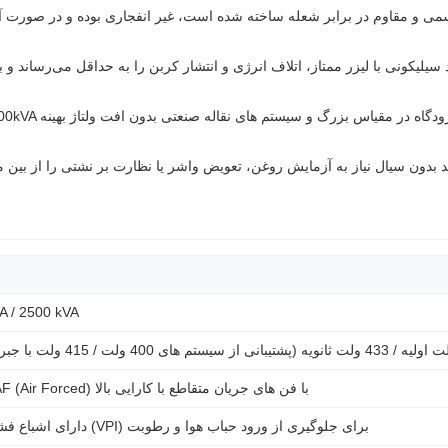
 سمی و مقاوم در برابر شعله ساخته شده است، غیر انفجاری بوده و در صور
اد سیلیکونی با لیزر ممتاز، اتلاف انرژی و انتشار کربن را به حداقل می‌رساند و ب
A / 2500 kVA
یه / 433 ولت ثانویه (پشتیبانی از سیستم های 400 ولت / 415 ولت با جبران افت ولتاژ)
AN (Air Natural) یا AF (Air Forced) با فن های جریان متقاطع با کارایی بالا
کلاس F یا H، دارای اشباع فشار خلاء (VPI) برای جلوگیری از ورود حباب هوا و رطوبت