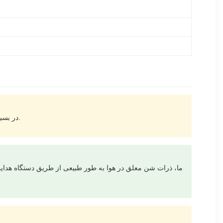
در بسیاری از کشورهای آفریقایی، گرد و غبار ریز می تواند روی سطوح ترانسفورماتور جمع شود و باعث ایجاد نقاط داغ و ردیابی الکتریکی بالقوه شود.