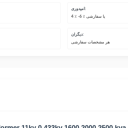
امپدوری:
4 ٪ -6 ٪ یا سفارشی
دیگران:
هر مشخصات سفارشی
former 11kv 0.433kv 1600 2000 2500 kva 