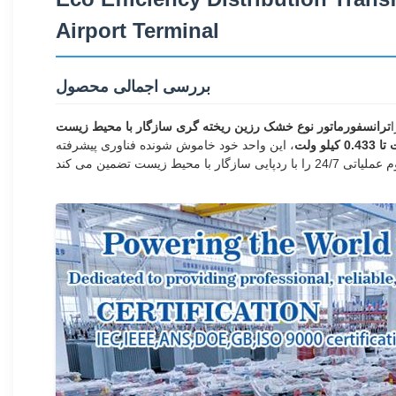
Airport Terminal
بررسی اجمالی محصول
ا
، این واحد خود خاموش شونده فناوری پیشرفته SCB13/SCB15 را برای ارائه برق پایدار و ایمن در برابر آتش ادغام می کند. طراحی شده برای نیازهای بار با چگالی بالا در