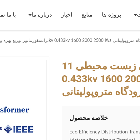
پروژه ها
منابع
اخبار
درباره ما
با ما ت
وش برای ترمینال فرودگاه متروپولیتانی
ترانسفورماتور توزیع بهره وری زیست محیطی 11kv
0.433kv 1 خود خاموش برای
ودگاه متروپولیتانی
خلاصه محصول
Eco Efficiency Distribution Tra