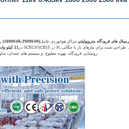
مینال های فرودگاه متروپولیتن
و مراکز هوانوردی عامل
ترانسفورماتور نوع خشک رزین ریخته گری سازگار با محیط زیست (1600kVA-2500kVA)
ر
در
11 کیلو ولت تا 0.433 کیلو ولت
روشنایی فرودگاه، تهویه مطبوع، و سیستم های چمدان، تداوم عملیاتی 24/7 را با ردپایی سازگار با محیط زیست تضمین می کند.