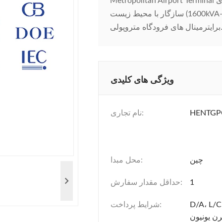
Metropolitan Airport Terminal بررسی اجمالی محصول راترانسفورماتور نوع خشک رزین ریخته گری
سازگار با محیط زیست (1600kVA-2500kVA)یک راه حل قدرت با ظرفیت بالا است که با مهندسی دقیق
پولی...
ویژگی های کلیدی
HENTG
نام تجاری:
چین
محل مبدا:
1
حداقل مقدار سفارش:
D/A، L/C
شرایط پرداخت:
ن یونیون