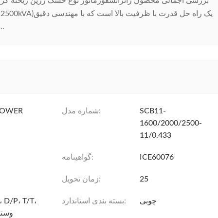
برایترمینال های فرودگاه مترو
SCB11-
شماره مدل:
POWER
1600/2000/2500-
11/0.433
ICE60076
گواهینامه:
25
زمان تحویل:
چوبی
بسته بندی استاندارد:
، D/P، T/T،
وستر