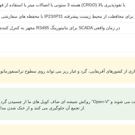
هسته 3 ستونی با اتصالات میتر با استفاده از فولاد نورد سرد دانه گرا (CRGO) با نفوذپذیری بالا
استاندارد IP00/IP20، با محفظه های سفارشی IP23/IP31 برای محافظت از محیط زیست پیشرفته
مجهز به کنترل کننده دما هوشمند و ارتباط RS485 برای مانیتورینگ SCADA در زمان واقعی
روکش شیشه ای صاف کویل های ما از چسبیدن گرد و غبار جلوگیری می کند. در ترکیب با مع
از تجمع آن جلوگیری می کنند و از خنک شدن مداوم در طول شدیدترین فصول گرد و غبار اطمینان حاصل می کنند.