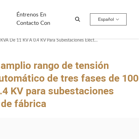
Éntrenos En
Español
Contacto Con
Adaptabilidad De Amplio Rango De Tensión Transformador Automático De Tres Fases De 100 KVA De 11 KV A 0.4 KV Para Subestaciones Eléctricas Precio De Fábrica
 amplio rango de tensión
tomático de tres fases de 100
.4 KV para subestaciones
 de fábrica