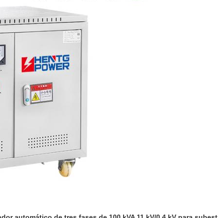
dor automático de tres fases de 100 kVA 11 kV/0.4 kV para subesta