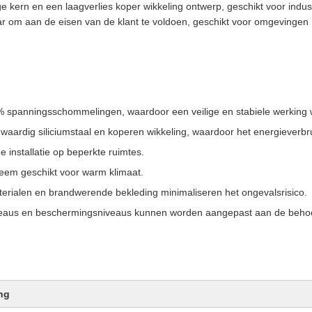
kern en een laagverlies koper wikkeling ontwerp, geschikt voor industr
ar om aan de eisen van de klant te voldoen, geschikt voor omgevingen
% spanningsschommelingen, waardoor een veilige en stabiele werking
aardig siliciumstaal en koperen wikkeling, waardoor het energieverbr
e installatie op beperkte ruimtes.
steem geschikt voor warm klimaat.
materialen en brandwerende bekleding minimaliseren het ongevalsrisico.
eaus en beschermingsniveaus kunnen worden aangepast aan de behoef
ng