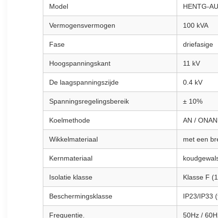
Model
HENTG-AU
Vermogensvermogen
100 kVA
Fase
driefasige
Hoogspanningskant
11 kV
De laagspanningszijde
0.4 kV
Spanningsregelingsbereik
± 10%
Koelmethode
AN / ONAN
Wikkelmateriaal
met een br
Kernmateriaal
koudgewalst
Isolatie klasse
Klasse F (
Beschermingsklasse
IP23/IP33 (f
Frequentie.
50Hz / 60H