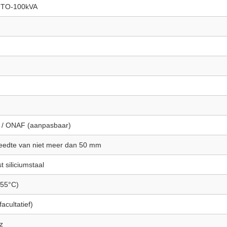
TO-100kVA
 / ONAF (aanpasbaar)
eedte van niet meer dan 50 mm
 siliciumstaal
155°C)
acultatief)
z