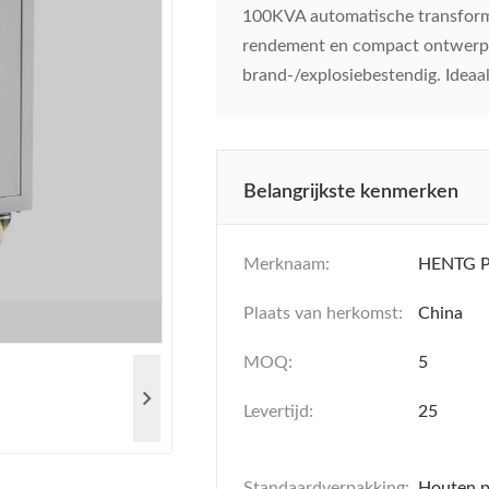
100KVA automatische transform
rendement en compact ontwerp.
brand-/explosiebestendig. Ideaal
Belangrijkste kenmerken
Merknaam:
HENTG 
Plaats van herkomst:
China
MOQ:
5
Levertijd:
25
Standaardverpakking:
Houten p