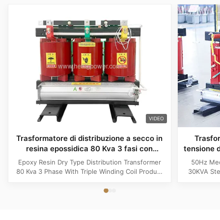
VIDEO
Trasformatore di distribuzione a secco in
Trasfo
resina epossidica 80 Kva 3 fasi con
tensione 
bobina a tripla avvolgimento
s
Epoxy Resin Dry Type Distribution Transformer
50Hz Med
80 Kva 3 Phase With Triple Winding Coil Product
30KVA Ste
Specifications Attribute Value Type Power
Product 
transformer, distribution transformer, Dry Type
Distrib
Transformer Frequency 50Hz, 60Hz Winding
Copper Wi
Material Copper Application Power Phase Three
Rectangle 
Coil Structure Layered ...
Potenti