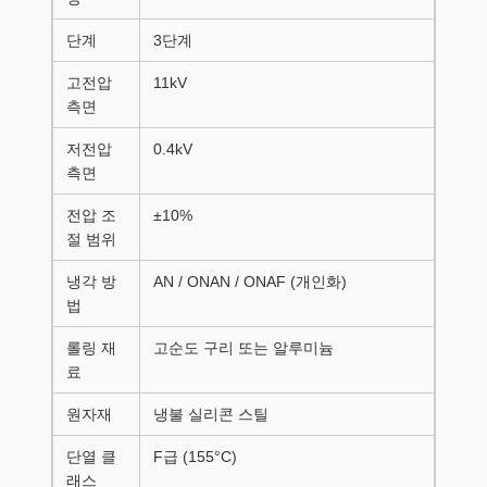
단계
3단계
고전압
11kV
측면
저전압
0.4kV
측면
전압 조
±10%
절 범위
냉각 방
AN / ONAN / ONAF (개인화)
법
롤링 재
고순도 구리 또는 알루미늄
료
원자재
냉불 실리콘 스틸
단열 클
F급 (155°C)
래스