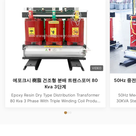
VIDEO
에포크시 樹脂 건조형 분배 트랜스포머 80
50Hz 중
Kva 3단계
Epoxy Resin Dry Type Distribution Transformer
50Hz Med
80 Kva 3 Phase With Triple Winding Coil Product
30KVA Ste
Specifications Attribute Value Type Power
Product 
transformer, distribution transformer, Dry Type
Distrib
Transformer Frequency 50Hz, 60Hz Winding
Copper Wi
Material Copper Application Power Phase Three
Rectangle 
Coil Structure Layered ...
Potenti