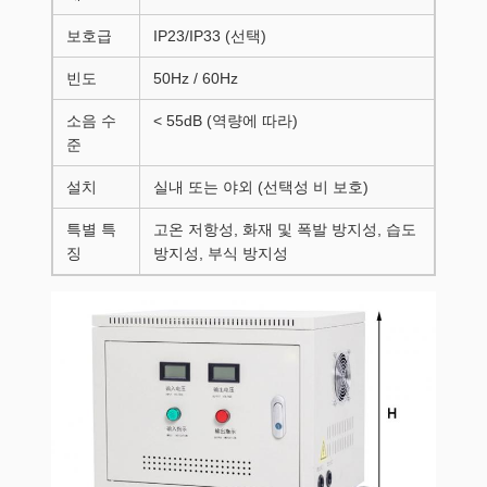
보호급
IP23/IP33 (선택)
빈도
50Hz / 60Hz
소음 수
< 55dB (역량에 따라)
준
설치
실내 또는 야외 (선택성 비 보호)
특별 특
고온 저항성, 화재 및 폭발 방지성, 습도
징
방지성, 부식 방지성