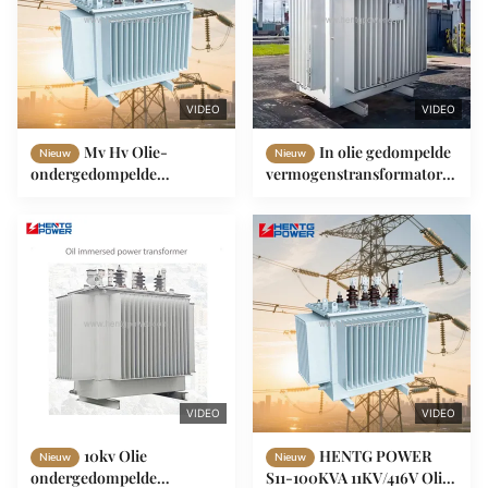
VIDEO
VIDEO
Mv Hv Olie-
In olie gedompelde
Nieuw
Nieuw
ondergedompelde
vermogenstransformator
Transformator 315kVA tot
voor stroomverdeling,
630kVA 3-Fase
buitenopstelling, 250 kVA
Distributietransformator
315 kVA, driefasig
60Hz
VIDEO
VIDEO
10kv Olie
HENTG POWER
Nieuw
Nieuw
ondergedompelde
S11-100KVA 11KV/416V Olie