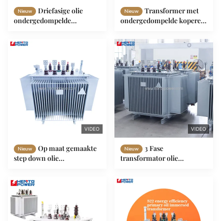
Driefasige olie
Transformer met
Nieuw
Nieuw
ondergedompelde
ondergedompelde koperen
transformator 10kv 315kva
wikkelolie 2500Kva
400kva 500kva 630kva
2000kva 1250Kva 1600Kva
Overbelasting bescherming
Lage geluid
VIDEO
VIDEO
Op maat gemaakte
3 Fase
Nieuw
Nieuw
step down olie
transformator olie
ondergedompelde
ondergedompeld type 10KV
transformator Mv Hv
100KVA 125KVA Twee
Industrial Power
wikkels rechthoekige vorm
Transformer 100kVA