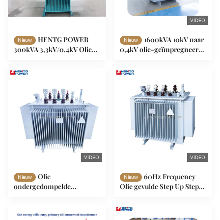
VIDEO
HENTG POWER
1600kVA 10kV naar
Nieuw
Nieuw
300kVA 3,3kV/0,4kV Olie
0,4kV olie-geïmpregneerde
ondergedompelde
distributietransformator
transformator met kust-
anti-corrosie ontwerp voor
Zuid-Afrika
VIDEO
VIDEO
Olie
60Hz Frequency
Nieuw
Nieuw
ondergedompelde
Olie gevulde Step Up Step
elektrische transformator
Down Power Transformer
800 KVA 6.6KV 11KV 20KV
160KVA 200KVA 250KVA
stap-down distributie