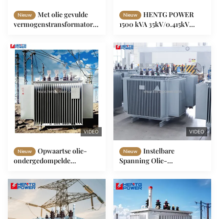
Met olie gevulde
HENTG POWER
Nieuw
Nieuw
vermogenstransformator
1500 kVA 35kV/0.415kV
2500KVA 1600 2000Kva
Olie-ondergedompelde
Koperen wikkeling Laag
Transformator met ONAN
verlies
Koeling voor Betrouwbare
Stroomdistributie
VIDEO
VIDEO
Opwaartse olie-
Instelbare
Nieuw
Nieuw
ondergedompelde
Spanning Olie-
transformator 125 kVA 12 kV
ondergedompelde
transformator voor
Transformator 6.3-10KV
substation
250-630kVA 3-Fase Multi-
Wikkeling