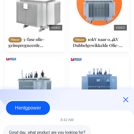
VIDEO
VIDEO
3-fase olie-
10kV naar 0,4kV
Nieuw
Nieuw
geïmpregneerde
Dubbelgewikkelde Olie-
transformator 315 kVA, op-
ondergedompelde
en aftransformator,
Distributietransformator
middenspanning, CE-
30kVA 50kVA 80kVA
standaard
100kVA
Hentgpower
VIDEO
VIDEO
8:42 AM
Industriële zones
Hoog efficiënte
Nieuw
Nieuw
Koper dubbel
driefasige met olie gevulde
Good day, what product are you looking for?