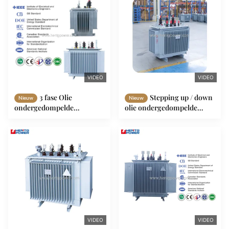
transformator
VIDEO
VIDEO
3 fase Olie
Stepping up / down
Nieuw
Nieuw
ondergedompelde
olie ondergedompelde
transformator stap naar
vermogenstransformator
boven stap naar beneden
30KVA 200KVA Driefasige
1250Kva met gelaagde
IEC ANSI normen
dubbele wikkelspoel
VIDEO
VIDEO