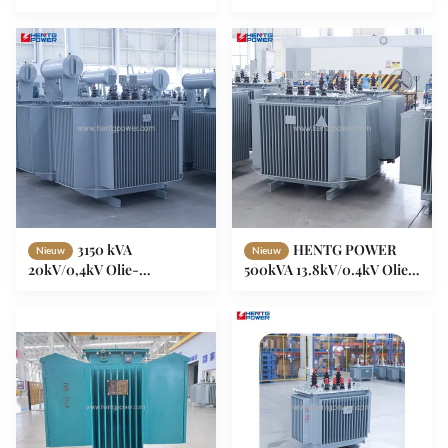
distributietransformer
ondergedompelde
125kva 160kva 200kva
transformator
250kva 0.4kv Dubbele
wikkeling
3150 kVA
HENTG POWER
Nieuw
Nieuw
20kV/0,4kV Olie-
500kVA 13.8kV/0.4kV Olie-
onderdompelde
ondergedompelde
transformator met
Transformator met ONAN-
olieconserver 3.15 MVA
koeling voor Buitenshuis
Buitendistributie
Stroomdistributie
transformator