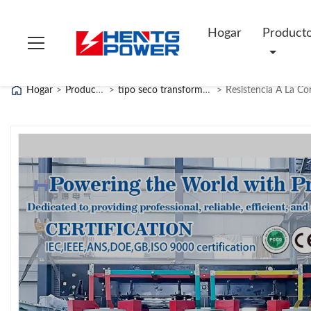
Hogar
Product
Hogar
>
Productos
>
tipo seco transformador
>