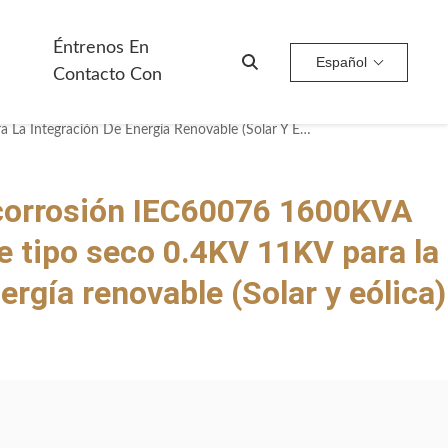
Éntrenos En
Español
Contacto Con
Resistencia A La Corrosión IEC60076 1600KVA Transformador De Tipo Seco 0.4KV 11KV Para La Integración De Energía Renovable (Solar Y Eólica) Fabricante
 corrosión IEC60076 1600KVA
 tipo seco 0.4KV 11KV para la
ergía renovable (Solar y eólica)