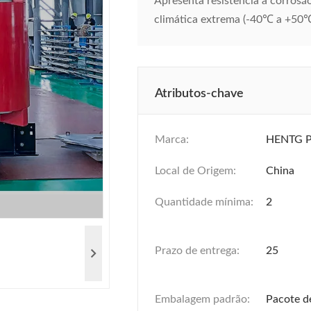
Apresenta resistência à corrosão
climática extrema (-40℃ a +50℃).
Atributos-chave
Marca:
HENTG 
Local de Origem:
China
Quantidade mínima:
2
Prazo de entrega:
25
Embalagem padrão:
Pacote d