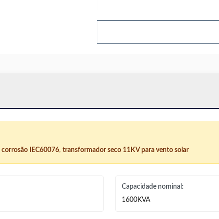
à corrosão IEC60076
,
transformador seco 11KV para vento solar
Capacidade nominal:
1600KVA