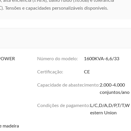
, alta eficiência (≥98%), baixo ruído (≤65dB) e tolerância
 Tensões e capacidades personalizáveis ​​disponíveis.
POWER
Número do modelo:
1600KVA-6,6/33
Certificação:
CE
Capacidade de abastecimento:
2.000-4.000
conjuntos/ano
Condições de pagamento:
L/C,D/A,D/P,T/T,W
estern Union
e madeira