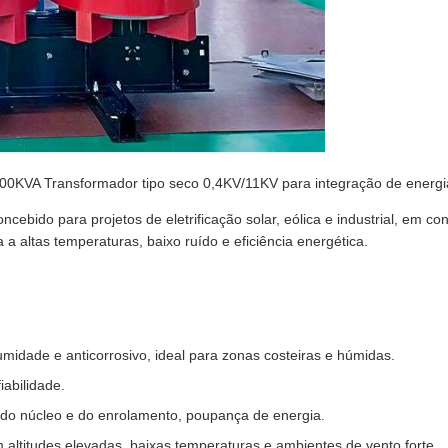
00KVA Transformador tipo seco 0,4KV/11KV para integração de energia
oncebido para projetos de eletrificação solar, eólica e industrial, em c
a a altas temperaturas, baixo ruído e eficiência energética.
umidade e anticorrosivo, ideal para zonas costeiras e húmidas.
iabilidade.
 do núcleo e do enrolamento, poupança de energia.
 altitudes elevadas, baixas temperaturas e ambientes de vento forte.