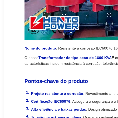
Nome do produto
: Resistente à corrosão IEC60076 16
O nosso
Transformador de tipo seco de 1600 KVA
É c
características incluem resistência à corrosão, tolerânci
Pontos-chave do produto
Projeto resistente à corrosão
: Revestimento anti-
Certificação IEC60076
: Assegura a segurança e a f
Alta eficiência e baixas perdas
: Design otimizado
Tolerância extrema ao clima
: Operação estável em