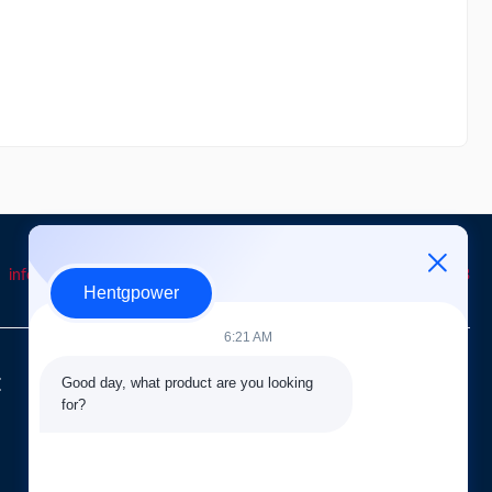
info@hentgpower.com
8615074989773
+86-15074989773
Hentgpower
6:21 AM
E
LINKS RÁPIDOS
Good day, what product are you looking 
for?
S
Casa
produtos
Notícia