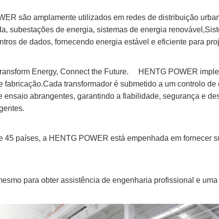
 são amplamente utilizados em redes de distribuição urbanas
ada, subestações de energia, sistemas de energia renovável,S
tros de dados, fornecendo energia estável e eficiente para proje
 Transform Energy, Connect the Future.     HENTG POWER imple
e fabricação.Cada transformador é submetido a um controlo de 
 ensaio abrangentes, garantindo a fiabilidade, segurança e d
gentes.
de 45 países, a HENTG POWER está empenhada em fornecer sup
esmo para obter assistência de engenharia profissional e uma 