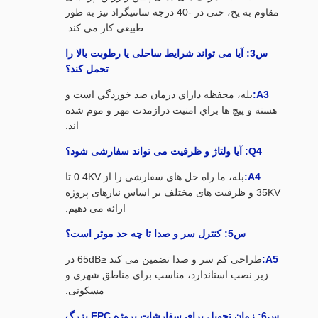
مقاوم به یخ، حتی در -40 درجه سانتیگراد نیز به طور
طبیعی کار می کند.
س3: آیا می تواند شرایط ساحلی یا رطوبت بالا را
تحمل کند؟
A3:
بله، محفظه داراي درمان ضد خوردگي است و
هسته و پیچ ها براي امنيت درازمدت مهر و موم شده
اند.
Q4: آیا ولتاژ و ظرفیت می تواند سفارشی شود؟
A4:
بله، ما راه حل های سفارشی را از 0.4KV تا
35KV و ظرفیت های مختلف بر اساس نیازهای پروژه
ارائه می دهیم.
س5: کنترل سر و صدا تا چه حد موثر است؟
A5:
طراحی کم سر و صدا تضمین می کند ≤65dB در
زیر نصب استاندارد، مناسب برای مناطق شهری و
مسکونی.
س6: زمان تحویل برای سفارشات پروژه EPC بزرگ