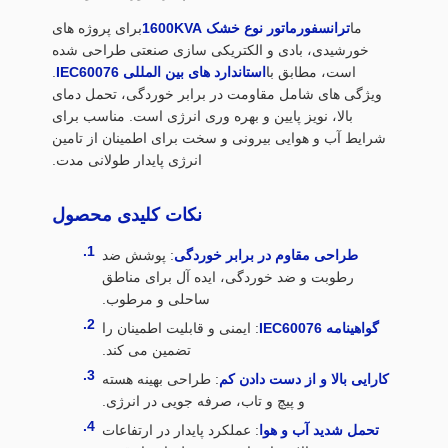
ما
ترانسفورماتور نوع خشک 1600KVA
برای پروژه های
خورشیدی، بادی و الکتریکی سازی صنعتی طراحی شده
است، مطابق با
استاندارد های بین المللی IEC60076
.
ویژگی های شامل مقاومت در برابر خوردگی، تحمل دمای
بالا، نویز پایین و بهره وری انرژی است. مناسب برای
شرایط آب و هوایی بیرونی و سخت برای اطمینان از تامین
انرژی پایدار طولانی مدت.
نکات کلیدی محصول
طراحی مقاوم در برابر خوردگی
: پوشش ضد
رطوبت و ضد خوردگی، ایده آل برای مناطق
ساحلی و مرطوب.
گواهینامه IEC60076
: ایمنی و قابلیت اطمینان را
تضمین می کند.
کارایی بالا و از دست دادن کم
: طراحی بهینه هسته
و پیچ و تاب، صرفه جویی در انرژی.
تحمل شدید آب و هوا
: عملکرد پایدار در ارتفاعات