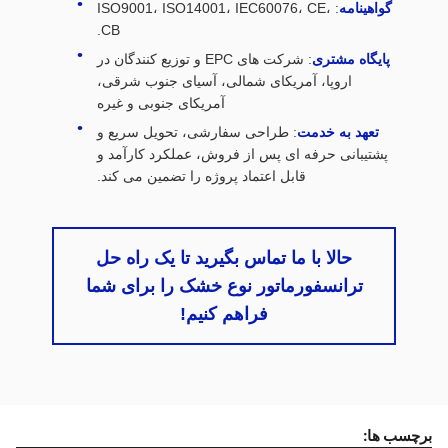
گواهینامه
: ISO9001، ISO14001، IEC60076، CE،
CB.
پایگاه مشتری
: شرکت های EPC و توزیع کنندگان در
اروپا، آمریکای شمالی، آسیای جنوب شرقی،
آمریکای جنوبی و غیره
تعهد به خدمت
: طراحی سفارشی، تحویل سریع و
پشتیبانی حرفه ای پس از فروش، عملکرد کارآمد و
قابل اعتماد پروژه را تضمین می کند.
حالا با ما تماس بگیرید تا یک راه حل
ترانسفورماتور نوع خشک را برای شما
فراهم کنیم!
برچسب ها: