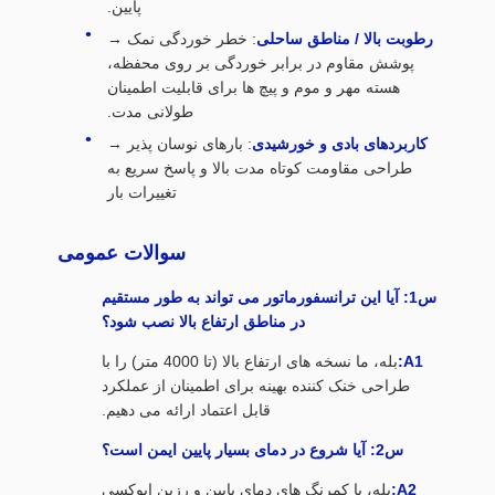
پایین.
رطوبت بالا / مناطق ساحلی
: خطر خوردگی نمک →
پوشش مقاوم در برابر خوردگی بر روی محفظه،
هسته مهر و موم و پیچ ها برای قابلیت اطمینان
طولانی مدت.
کاربردهای بادی و خورشیدی
: بارهای نوسان پذیر →
طراحی مقاومت کوتاه مدت بالا و پاسخ سریع به
تغییرات بار
سوالات عمومی
س1: آیا این ترانسفورماتور می تواند به طور مستقیم
در مناطق ارتفاع بالا نصب شود؟
A1:
بله، ما نسخه های ارتفاع بالا (تا 4000 متر) را با
طراحی خنک کننده بهینه برای اطمینان از عملکرد
قابل اعتماد ارائه می دهیم.
س2: آیا شروع در دمای بسیار پایین ایمن است؟
A2:
بله، با کمرنگ های دمای پایین و رزین اپوکسی