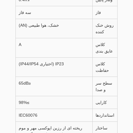
فاز
سه فاز
روش خنک
خشک، هوا طبیعی (AN)
کننده
کلاس
A
عایق بندی
کلاس
IP23 (اختیاری IP44/IP54)
حفاظت
سطح سر
≤65dB
و صدا
کارایی
≥98%
استانداردها
IEC60076
ساختار
ریخته ای از رزین اپوکسی مهر و موم