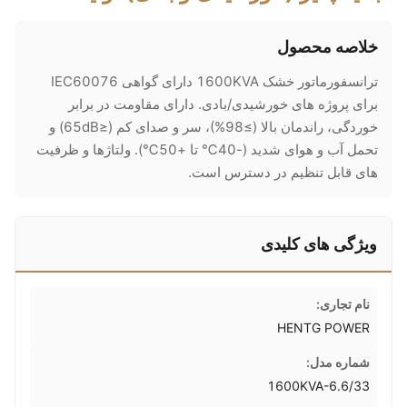
خلاصه محصول
ترانسفورماتور خشک 1600KVA دارای گواهی IEC60076
برای پروژه های خورشیدی/بادی. دارای مقاومت در برابر
خوردگی، راندمان بالا (≥98%)، سر و صدای کم (≤65dB) و
تحمل آب و هوای شدید (-40℃ تا +50℃). ولتاژها و ظرفیت
های قابل تنظیم در دسترس است.
ویژگی های کلیدی
نام تجاری:
HENTG POWER
شماره مدل:
1600KVA-6.6/33