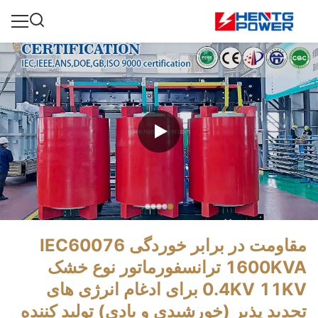
مقاومت در برابر خوردگی IEC60076
1600KVA ترانسفورماتور نوع خشک
0.4KV 11KV برای ادغام انرژی های
تجدید پذیر (خورشیدی و بادی) تولید کننده