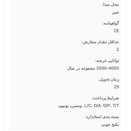
محل مبدا:
چین
گواهینامه:
CE
حداقل مقدار سفارش:
2
توانایی عرضه:
2000-4000 مجموعه در سال
زمان تحویل:
25
شرایط پرداخت:
L/C، D/A، D/P، T/T، وسترن یونیون
بسته بندی استاندارد:
پکیج چوبی