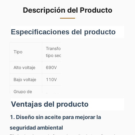
Descripción del Producto
Especificaciones del producto
Transformador
Tipo
tipo seco
Alto voltaje
690V
Bajo voltaje
110V
Grupo de
Dyn11
vectores
Ventajas del producto
Impedancia
1. Diseño sin aceite para mejorar la
de
4%
cortocircuito
seguridad ambiental