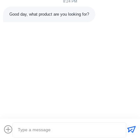
8:24 PM
Good day, what product are you looking for?
Envío
+86-15074989773
info@hentgpower.com
Inicio
Productos
Los vídeos
Espectáculo de RV
Sobre nosotros
Visita a la fábrica
Control de calidad
Contáctenos
Solicitar una cotización
Mapa del Sitio
Políticas de privacidad
© 2026 Hunan Hentg Power Electric Technology Co., Ltd.. All Rights
Reserved.