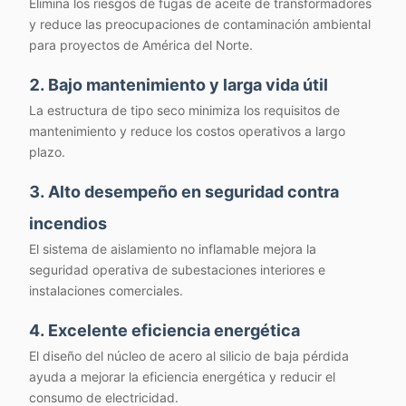
Elimina los riesgos de fugas de aceite de transformadores
Pérdida sin
270W
y reduce las preocupaciones de contaminación ambiental
carga
para proyectos de América del Norte.
Pérdida en
990W
carga
2. Bajo mantenimiento y larga vida útil
La estructura de tipo seco minimiza los requisitos de
Sin carga
2%
mantenimiento y reduce los costos operativos a largo
actual
plazo.
3. Alto desempeño en seguridad contra
incendios
El sistema de aislamiento no inflamable mejora la
seguridad operativa de subestaciones interiores e
instalaciones comerciales.
4. Excelente eficiencia energética
El diseño del núcleo de acero al silicio de baja pérdida
ayuda a mejorar la eficiencia energética y reducir el
consumo de electricidad.