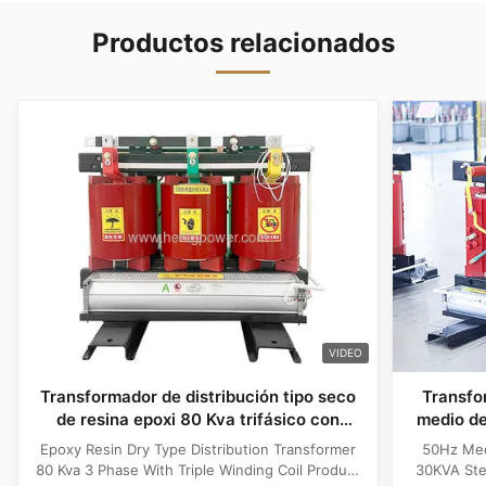
Productos relacionados
VIDEO
Transformador de distribución tipo seco
Transfo
de resina epoxi 80 Kva trifásico con
medio d
bobina de triple devanado
de instr
Epoxy Resin Dry Type Distribution Transformer
50Hz Med
80 Kva 3 Phase With Triple Winding Coil Product
30KVA Ste