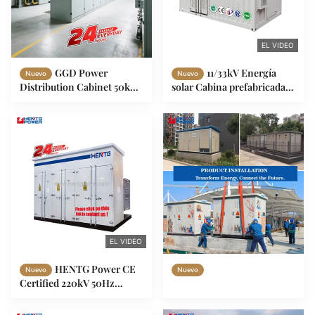
EL VIDEO
GGD Power
11/33kV Energía
Nuevo
Nuevo
Distribution Cabinet 50kw
solar Cabina prefabricada
150kw 3 Phase 380V 50Hz
Estación de refuerzo
AC Low-Voltage
fotovoltaico integrada
Distribution Panel
Unidad de conexión a la red
exterior modular
EL VIDEO
HENTG Power CE
Nuevo
Nuevo
Certified 220kV 50Hz
5000kVA Box Type
Compact Substation for