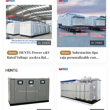
Renewable Energy
EL VIDEO
EL VIDEO
HENTG Power 12kV
Subestación tipo
Nuevo
Nuevo
Rated Voltage 200kva Rated
caja personalizable con
Capacity 50/60Hz
bobina de cobre y 1600kVA
Frequency Photovoltaic
10kV para distribución de
Box Type Substation for
energía de alta eficiencia
Industrial Applications