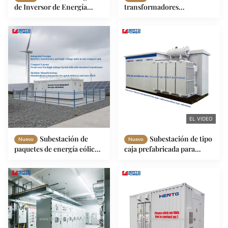
de Inversor de Energía
transformadores
Renovable y
compactos prefabricada de
Transformador Elevador
35 kV 0,69 1,1 kV 6300 kVA
para Sistemas Híbridos
Sistema de energía de
Solar-Eólicos
almacenamiento de
baterías de alta eficiencia
EL VIDEO
Subestación de
Subestación de tipo
Nuevo
Nuevo
paquetes de energía eólica
caja prefabricada para
35 kV 0,8 kV 4000 kVA 3150
energía solar eólica
kVA Estación
Compatible 50/60Hz
transformadora inteligente
Transformadores MV&HV
conectada a la red de
trifásicos Energía
energía renovable
renovable