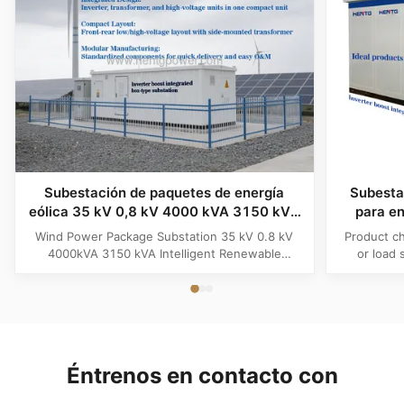
Subestación de paquetes de energía
Subesta
eólica 35 kV 0,8 kV 4000 kVA 3150 kVA
para en
Estación transformadora inteligente
50/60
Wind Power Package Substation 35 kV 0.8 kV
Product ch
conectada a la red de energía renovable
tri
4000kVA 3150 kVA Intelligent Renewable
or load 
Energy Grid Connected Transformer Station
appliancet
Product Overview The Intelligent Wind Power &
high 
Solar Renewable Energy Package Substation is a
electri
premium, fully-prefabricated distribution center
electrical 
engineered for heavy-duty grid...
isbl
Éntrenos en contacto con