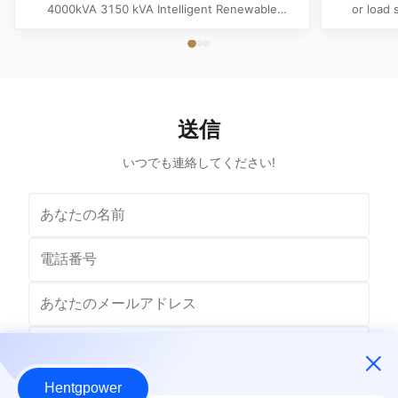
ントトランスフォーマーステーション
4000kVA 3150 kVA Intelligent Renewable
or load 
Energy Grid Connected Transformer Station
appliancet
Product Overview The Intelligent Wind Power &
high 
Solar Renewable Energy Package Substation is a
electri
premium, fully-prefabricated distribution center
electrical 
engineered for heavy-duty grid...
isbl
送信
いつでも連絡してください!
Hentgpower