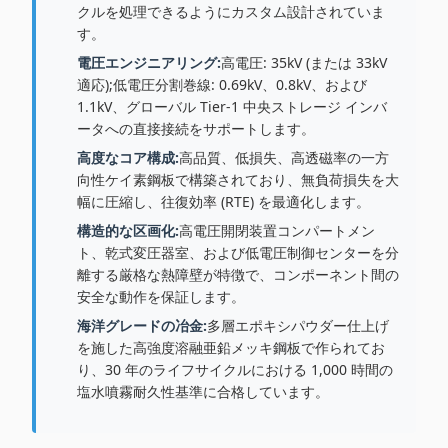
クルを処理できるようにカスタム設計されていま
す。
電圧エンジニアリング:
高電圧: 35kV (または 33kV
適応);低電圧分割巻線: 0.69kV、0.8kV、および
1.1kV、グローバル Tier-1 中央ストレージ インバ
ータへの直接接続をサポートします。
高度なコア構成:
高品質、低損失、高透磁率の一方
向性ケイ素鋼板で構築されており、無負荷損失を大
幅に圧縮し、往復効率 (RTE) を最適化します。
構造的な区画化:
高電圧開閉装置コンパートメン
ト、乾式変圧器室、および低電圧制御センターを分
離する厳格な熱障壁が特徴で、コンポーネント間の
安全な動作を保証します。
海洋グレードの冶金:
多層エポキシパウダー仕上げ
を施した高強度溶融亜鉛メッキ鋼板で作られてお
り、30 年のライフサイクルにおける 1,000 時間の
塩水噴霧耐久性基準に合格しています。