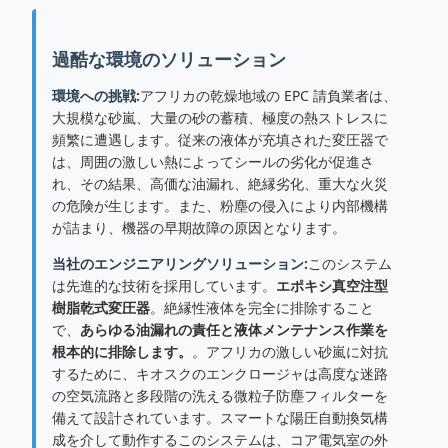
過酷な環境のソリューション
環境への挑戦:
アフリカの乾燥地域の EPC 請負業者は、
大規模な砂嵐、大量の砂の蓄積、極度の熱ストレスに
頻繁に遭遇します。従来の液体が充填された変圧器で
は、周囲の激しい熱によってシールの劣化が促進さ
れ、その結果、高価な油漏れ、絶縁劣化、重大な火災
の危険が生じます。また、粉塵の侵入により内部機構
が詰まり、機器の早期故障の原因となります。
当社のエンジニアリングソリューション:
このシステム
は先進的な技術を採用しています。
エポキシ真空注型
樹脂乾式変圧器
。絶縁性液体を完全に排除すること
で、
あらゆる油漏れの責任と液体メンテナンス作業を
根本的に排除します。
。アフリカの激しい砂嵐に対抗
するために、キオスクのエンクロージャは高度な迷路
の空気流路と多段階の洗える微粒子防塵フィルターを
備えて設計されています。スマートな陽圧自動換気構
成を介して動作するこのシステムは、コア電気室の外