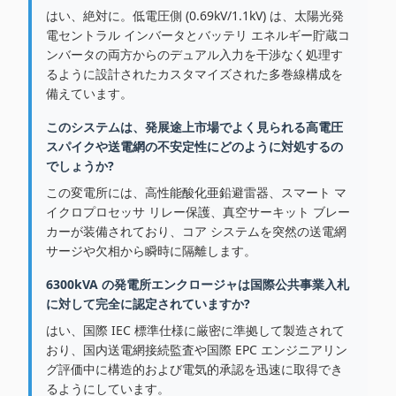
はい、絶対に。低電圧側 (0.69kV/1.1kV) は、太陽光発
電セントラル インバータとバッテリ エネルギー貯蔵コ
ンバータの両方からのデュアル入力を干渉なく処理す
るように設計されたカスタマイズされた多巻線構成を
備えています。
このシステムは、発展途上市場でよく見られる高電圧
スパイクや送電網の不安定性にどのように対処するの
でしょうか?
この変電所には、高性能酸化亜鉛避雷器、スマート マ
イクロプロセッサ リレー保護、真空サーキット ブレー
カーが装備されており、コア システムを突然の送電網
サージや欠相から瞬時に隔離します。
6300kVA の発電所エンクロージャは国際公共事業入札
に対して完全に認定されていますか?
はい、国際 IEC 標準仕様に厳密に準拠して製造されて
おり、国内送電網接続監査や国際 EPC エンジニアリン
グ評価中に構造的および電気的承認を迅速に取得でき
るようにしています。