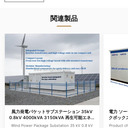
関連製品
風力発電パケットサブステーション 35kV
電力 ソ
0.8kV 4000kVA 3150kVA 再生可能エネル
クボックス
ギーネットワークに接続されたインテリジェ
換性 三相
Wind Power Package Substation 35 kV 0.8 kV
Product ch