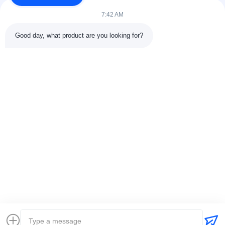
7:42 AM
Good day, what product are you looking for?
送信する
+86-15074989773
info@hentgpower.com
家へ
製品
ビデオ
VRショー
わたしたち に つい て
工場 ツアー
品質管理
連絡 ください
見積もりを依頼
地図
プライバシーポリシー規約
© 2026 Hunan Hentg Power Electric Technology Co., Ltd.. All Rights
Reserved.