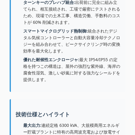
ターンキーのプレハブ統合:
出荷前に完全に組み立
てられ、相互接続され、工場で厳密にテストされる
ため、現場での土木工事、構造労働、手数料のコス
トが 60% 削減されます。
スマートマイクログリッド熱制御:
統合されたデジ
タル気候コントローラーと自動大容量冷却テクノロ
ジーを組み合わせて、ピークサイクリング時の変換
効率を最大化します。
優れた耐候性エンクロージャ:
最大 IP54/IP55 の定
格を持つこの構造は、屋外の強烈な紫外線、海岸の
腐食性湿気、激しい砂嵐に対する強力なシールドを
提供します。
技術仕様とハイライト
最大出力:
連続定格 6300 kVA、大規模商用エネルギ
ー貯蔵プラントに特有の高周波充電および放電サイ