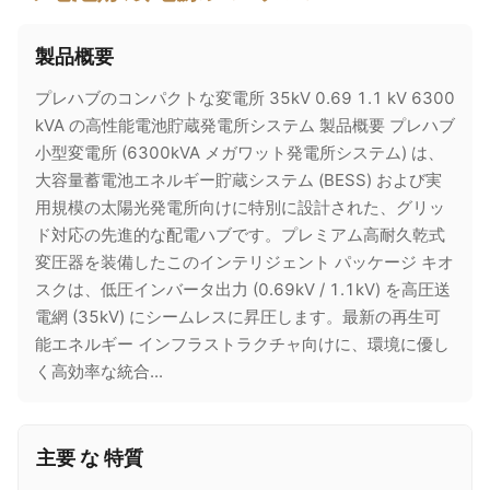
製品概要
プレハブのコンパクトな変電所 35kV 0.69 1.1 kV 6300
kVA の高性能電池貯蔵発電所システム 製品概要 プレハブ
小型変電所 (6300kVA メガワット発電所システム) は、
大容量蓄電池エネルギー貯蔵システム (BESS) および実
用規模の太陽光発電所向けに特別に設計された、グリッ
ド対応の先進的な配電ハブです。プレミアム高耐久乾式
変圧器を装備したこのインテリジェント パッケージ キオ
スクは、低圧インバータ出力 (0.69kV / 1.1kV) を高圧送
電網 (35kV) にシームレスに昇圧します。最新の再生可
能エネルギー インフラストラクチャ向けに、環境に優し
く高効率な統合...
主要 な 特質