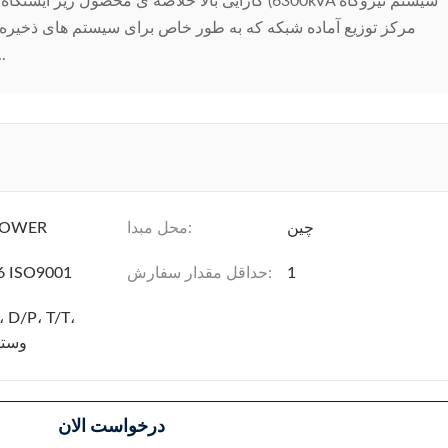
کارایی بالا خلاصه ی محصول زیر ایستگاه ترانسفورمات
(BESS) و مزارع خور
چین
محل مبدا:
POWER
1
حداقل مقدار سفارش:
6 ISO9001
، D/P، T/T،
وستر
درخواست الان