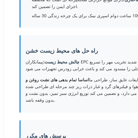
اجزای ایمن را تضمین کند.
راه حل های محیط زیست خشن
چالش محیط زیست:
پیمانکاران EPC در مناطق خشک آفریقا اغلب با طوفان های گرد و غبار عظیم، تجمع زیاد شن و ماسه و استرس حرارتی شدید مواجه می شوند.گرمای محیط شدید تخریب مهر را تسریع
یعات عایق ساز، طراحی ما
اساسا تمام بدهی های نشت روغن و
وا و فیلترهای گرد و غبار ذرات ریز چند مرحله ای طراحی شده
 می دارد، و تضمین می کند توزیع انرژی سبز تمیز، بدون نشت و
بدون وقفه باشد.
پرسش های مکرر