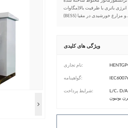
ور مخلوط ساخته شده (6300kVA سیستم نیروگاه
مگاوات)مرکز توزیع آماده شبکه که به طور خاص برای سیستم های ذخیره انرژی باتری با ظرفیت بالا
شیدی در مقیا...
ویژگی های کلیدی
HENTG
نام تجاری:
IEC6007
گواهینامه:
L/C، D/A
شرایط پرداخت:
ن یونیون