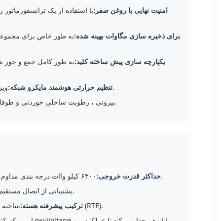
امنیت نهایی با روغن صفر:
با استفاده از یک ترانسفورماتو
برای ذخیره سازی مگاوات بهینه شده:
به طور خاص برای مجموعه 
یکپارچه سازی پیش ساخته کلید:
ویژگی های یک کنترلگر دمای دیجیتال یکپارچه با تکنولوژی خنک کننده خودکار حجم بالا برای به حداکثر رساندن کارایی تبدیل در طول چرخه اوج.
تنظیم حرارتی هوشمند مایکرو شبکه:
با درجه بندی IP54 / IP55 ، این ساختار محافظت شدید در برابر اشعه های UV بیرونی ، رطوبت ساحلی خوردنی و طوفان های شدید شن را فراهم می کند.
۶۳۰۰ کیلو واات درجه بندی مداوم، طراحی شده برای مدیریت چرخه های شارژ و تخلیه با فرکانس بالا که برای نیروگاه های ذخیره سازی انرژی تجاری در مقیاس بزرگ است.
حداکثر قدرت خروجی:
ولتاژ بالا: 35kV (یا 33kV سازگاری) ؛ ولتاژ پایین: 0.69kV، 0.8kV و 1.1kV، پشتیبانی از اتصال مستقیم به اینورترهای ذخیره سازی مرکزی سطح 1 جهانی.
ساخته شده با بالاتری، کم ضرر، نفوذ بالا دانه گرا ورق فولاد سیلیکون به شدت فشرده کردن بدون بار از دست دادن و بهینه سازی کارایی سفر دور (RTE).
ترکیب پیشرفته هسته: