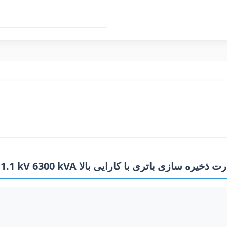
ور مخلوط 35kV 0.69 1.1 kV 6300 kVA سیستم قدرت ذخیره سازی باتری با کارایی بالا