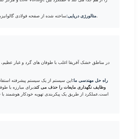
ساخته شده از صفحه فولادی گالوانیزه با قدرت بالا با پوسته پوسته ایپوکسی چند لایه ای، عبور از معیارهای سخت 1000 ساعت دوام اسپری نمک برای یک چرخه زندگی 30 ساله.
متالورژی دریایی:
راه حل مهندسی ما:
این سیستم از یک سیستم پیشرفته استفاد
وظایف نگهداری مایعات را حذف می کند
برای مبارزه با طو
است.عملکرد از طریق یک پیکربندی تهویه خودکار هوشمند با فش