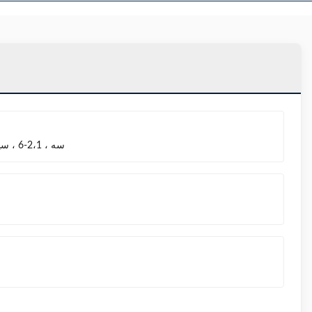
AutoTransformer ، سه ، 2،1-6 ، سیم پیچ مضاعف