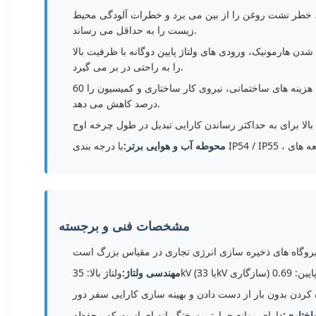
، خطر نشت روغن را از بین می برد و خطرات آلودگی محیط
زیست را به حداقل می رساند.
هارمونیک، ورودی های ولتاژ پایین دوگانه با ظرفیت بالا
را به راحتی در بر می گیرد.
به طور کامل جمع و جور شده، به هم متصل شده و قبل از ارسال به طور دقیق در کارخانه آزمایش شده، هزینه های ساختمانی، نیروی کار ساختاری و کمیسیون را 60
درصد کاهش می دهد.
محوطه آب و هوایی برتر:
مشخصات فنی و برجسته
مهندسی ولتاژ:
اختاری:
دارای موانع حرارتی سختگیرانه ای است که محفظه High-Voltage Switchgear، اتاق ترانسفورماتور Dry-Type و مرکز کنترل Low-Voltage را از هم جدا می کند تا عملکرد بین