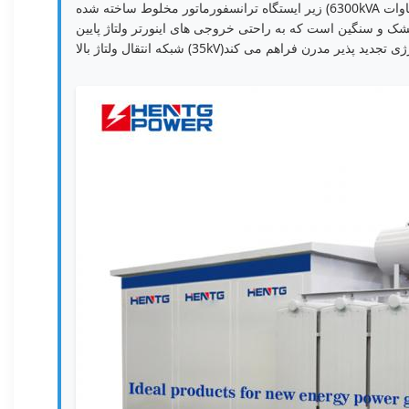
زیر ایستگاه ترانسفورماتور مخلوط ساخته شده (6300kVA سیستم نیروگاه مگاوات)مرکز توزیع آماده شبکه که به طور خاص برای سیستم های ذخیره انرژی باتری با ظرفیت بالا (BESS) و مزارع خورشیدی در
خروجی های اینورتر ولتاژ پایین (0.69kV / 1.5) را افزایش می دهد.1kV) به