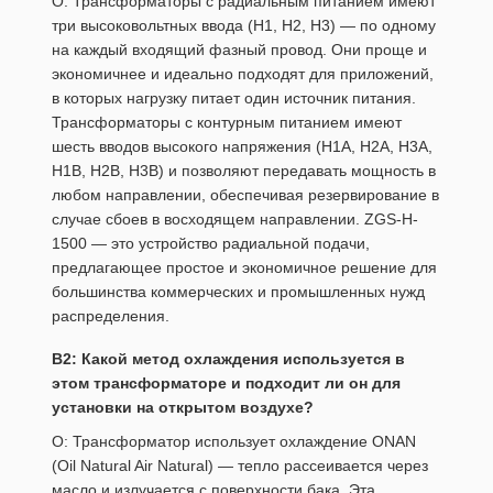
О: Трансформаторы с радиальным питанием имеют
три высоковольтных ввода (H1, H2, H3) — по одному
на каждый входящий фазный провод. Они проще и
экономичнее и идеально подходят для приложений,
в которых нагрузку питает один источник питания.
Трансформаторы с контурным питанием имеют
шесть вводов высокого напряжения (H1A, H2A, H3A,
H1B, H2B, H3B) и позволяют передавать мощность в
любом направлении, обеспечивая резервирование в
случае сбоев в восходящем направлении. ZGS-H-
1500 — это устройство радиальной подачи,
предлагающее простое и экономичное решение для
большинства коммерческих и промышленных нужд
распределения.
В2: Какой метод охлаждения используется в
этом трансформаторе и подходит ли он для
установки на открытом воздухе?
О: Трансформатор использует охлаждение ONAN
(Oil Natural Air Natural) — тепло рассеивается через
масло и излучается с поверхности бака. Эта