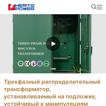
Трехфазный распределительный
трансформатор,
устанавливаемый на подложке,
устойчивый к манипуляциям