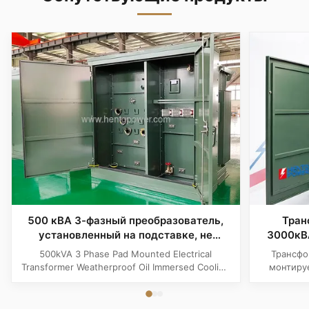
500 кВА 3-фазный преобразователь,
Тран
установленный на подставке, не
3000кВА
подвергающийся воздействию
жидко
500kVA 3 Phase Pad Mounted Electrical
Трансфо
погодных условий, охлаждение с
площ
Transformer Weatherproof Oil Immersed Cooling
монтиру
погружением масла
расп
Product Specifications Attribute Value Type
транс
Distribution transformer, power transformer, Oil-
трехфа
filled Transformer Frequency 50Hz, 60Hz
Соответст