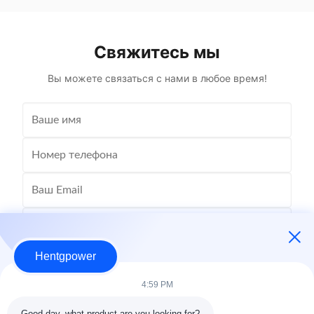
Winding Material Aluminum Application Power
для резер
Phase Three Coil Structure TOROIDAL ...
фронт
под
Свяжитесь мы
промышл
Вы можете связаться с нами в любое время!
Hentgpower
4:59 PM
Good day, what product are you looking for?