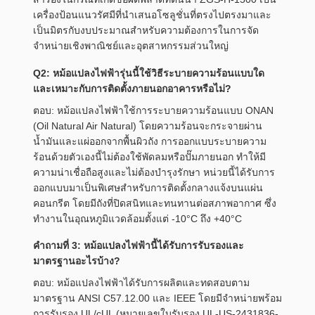
เครื่องป้อนแนวรัศมีที่นำเสนอโซลูชั่นที่ตรงไปตรงมาและ
เป็นมิตรกับงบประมาณสำหรับความต้องการในการจัด
จำหน่ายเชิงพาณิชย์และอุตสาหกรรมส่วนใหญ่
Q2: หม้อแปลงไฟฟ้ารุ่นนี้ใช้วิธีระบายความร้อนแบบใด
และเหมาะกับการติดตั้งภายนอกอาคารหรือไม่?
ตอบ: หม้อแปลงไฟฟ้าใช้การระบายความร้อนแบบ ONAN
(Oil Natural Air Natural) โดยความร้อนจะกระจายผ่าน
น้ำมันและแผ่ออกจากพื้นผิวถัง การออกแบบระบายความ
ร้อนด้วยตัวเองนี้ไม่ต้องใช้พัดลมหรือปั๊มภายนอก ทำให้มี
ความน่าเชื่อถือสูงและไม่ต้องบำรุงรักษา หน่วยนี้ได้รับการ
ออกแบบมาเป็นพิเศษสำหรับการติดตั้งกลางแจ้งบนแผ่น
คอนกรีต โดยมีถังที่ปิดสนิทและทนทานต่อสภาพอากาศ ซึ่ง
ทำงานในอุณหภูมิแวดล้อมตั้งแต่ -10°C ถึง +40°C
คำถามที่ 3: หม้อแปลงไฟฟ้านี้ได้รับการรับรองและ
มาตรฐานอะไรบ้าง?
ตอบ: หม้อแปลงไฟฟ้าได้รับการผลิตและทดสอบตาม
มาตรฐาน ANSI C57.12.00 และ IEEE โดยมีจำหน่ายพร้อม
การรับรอง UL/cUL (หมายเลขใบรับรอง UL-US-2431836-