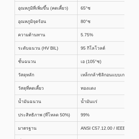
อุณหภูมิที่เพิ่มขึ้น (คดเคี้ยว)
65°ซ
อุณหภูมิจุดร้อน
80°ซ
ความต้านทาน
5.75%
ระดับฉนวน (HV BIL)
95 กิโลโวลต์
ชั้นฉนวน
เอ (105°ซ)
วัสดุหลัก
เหล็กกล้าซิลิกอนแบบเกรน
วัสดุที่คดเคี้ยว
ทองแดง
น้ำมันฉนวน
น้ำมันแร่
ประสิทธิภาพ (ที่โหลด 50%)
99%
มาตรฐาน
ANSI C57.12.00 / IEEE