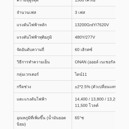
ความจุสูงสุด
1500 เควีเอ
จำนวนเฟส
3 เฟส
แรงดันไฟฟ้าหลัก
13200GrdY/7620V
แรงดันไฟฟ้าทุติยภูมิ
480Y/277V
จัดอันดับความถี่
60 เฮิรตซ์
วิธีการทำความเย็น
ONAN (ออยล์ เนเชอรัล แอร์ เน
กลุ่มเวกเตอร์
ไดน์11
กรีดช่วง
±2*2.5% (ตัวเปลี่ยนแทปนอกว
แตะแรงดันไฟฟ้า
14,400 / 13,800 / 13,200 / 12,
11,500 โวลต์
อุณหภูมิที่เพิ่มขึ้น (น้ำมันยอด
65°ซ
นิยม)