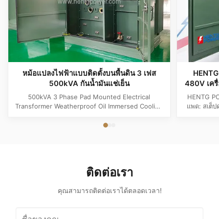
หม้อแปลงไฟฟ้าแบบติดตั้งบนพื้นดิน 3 เฟส
HENTG 
500kVA กันน้ำมันแช่เย็น
480V เครื่
รับก
500kVA 3 Phase Pad Mounted Electrical
HENTG PO
Transformer Weatherproof Oil Immersed Cooling
แพด: สเต็ป
Product Specifications Attribute Value Type
ของเหลว 3 เ
Distribution transformer, power transformer, Oil-
สำหรับระบบ
filled Transformer Frequency 50Hz, 60Hz
ขดลวดท
Winding Material Aluminum Application Power
สาธารณู
Phase Three Coil Structure TOROIDAL ...
ติดต่อเรา
คุณสามารถติดต่อเราได้ตลอดเวลา!