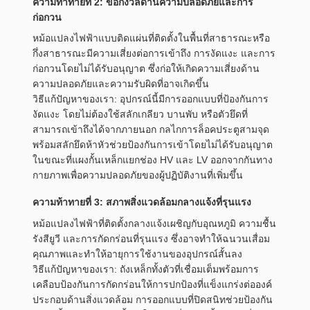
ความท้าทายที่ 2: ข้อกังวลด้านความปลอดภัยและการ
ก่อกวน
หม้อแปลงไฟฟ้าแบบติดแผ่นที่ติดตั้งในพื้นที่สาธารณะหรือ
กึ่งสาธารณะมีความเสี่ยงต่อการเข้าถึง การงัดแงะ และการ
ก่อกวนโดยไม่ได้รับอนุญาต ซึ่งก่อให้เกิดความเสี่ยงด้าน
ความปลอดภัยและความรับผิดที่อาจเกิดขึ้น
วิธีแก้ปัญหาของเรา: อุปกรณ์นี้มีการออกแบบที่ป้องกันการ
งัดแงะ โดยไม่ต้องใช้สลักเกลียว บานพับ หรือตัวยึดที่
สามารถเข้าถึงได้จากภายนอก กลไกการล็อคประตูสามจุด
พร้อมสลักยึดห้าหัวช่วยป้องกันการเข้าโดยไม่ได้รับอนุญาต
ในขณะที่แผงกั้นเหล็กแยกช่อง HV และ LV ออกจากกันทาง
กายภาพเพื่อความปลอดภัยของผู้ปฏิบัติงานที่เพิ่มขึ้น
ความท้าทายที่ 3: สภาพสิ่งแวดล้อมกลางแจ้งที่รุนแรง
หม้อแปลงไฟฟ้าที่ติดตั้งกลางแจ้งเผชิญกับอุณหภูมิ ความชื้น
รังสียูวี และการกัดกร่อนที่รุนแรง ซึ่งอาจทำให้ฉนวนเสื่อม
คุณภาพและทำให้อายุการใช้งานของอุปกรณ์สั้นลง
วิธีแก้ปัญหาของเรา: ถังเหล็กทั้งตัวที่เชื่อมเต็มพร้อมการ
เคลือบป้องกันการกัดกร่อนให้การปกป้องที่แข็งแกร่งต่อองค์
ประกอบด้านสิ่งแวดล้อม การออกแบบที่ปิดสนิทช่วยป้องกัน