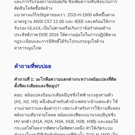
และการรับรองความปลอดภัย ซึ่งเพิ่มความซับซ้อนในการ
ตัดสินใจจัดซื้อจัดจ้าง
แนวทางแก้ไขปัญหาของเรา: ZGS-H-1500 ผลิตขึ้นตาม
มาตรฐาน ANSI C57.12.00 และ IEEE และพร้อมให้การ
รับรอง UL/cUL เป็นไปตามหรือเกินกว่าข้อกำหนดด้าน
ประสิทธิภาพ DOE 2016 ให้ความอุ่นใจในการปฏิบัติตาม
กฎระเบียบและการมีสิทธิ์ได้รับโปรแกรมจูงใจด้าน
สาธารณูปโภค
คำถามที่พบบ่อย
คำถามที่ 1: อะไรคือความแตกต่างระหว่างหม้อแปลงที่ติด
ตั้งฟีดเรเดียลและฟีดลูป?
ตอบ: หม้อแปลงป้อนเรเดียลมีบุชชิ่งไฟฟ้าแรงสูงสามตัว
(H1, H2, H3) หนึ่งอันสำหรับตัวนำเฟสขาเข้าแต่ละตัว ใช้
งานง่ายกว่าและคุ้มค่ากว่า เหมาะสำหรับการใช้งานที่แหล่ง
พลังงานเดียวจ่ายโหลด หม้อแปลงฟีดแบบวนรอบมีบุชชิ่ง
HV หกตัว (H1A, H2A, H3A, H1B, H2B, H3B) และยอมให้
กระแสไฟไหลจากทิศทางใดทิศทางหนึ่ง ทำให้เกิดระบบ
สำรองในกรณีที่เกิดข้อผิดพลาดที่ต้นน้ำ ZGS-H-1500 เป็น