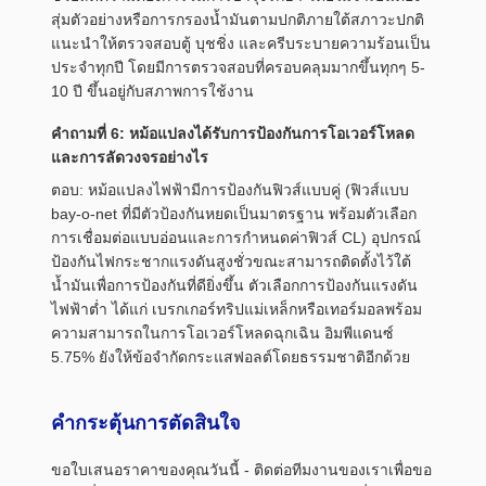
สุ่มตัวอย่างหรือการกรองน้ำมันตามปกติภายใต้สภาวะปกติ
แนะนำให้ตรวจสอบตู้ บุชชิ่ง และครีบระบายความร้อนเป็น
ประจำทุกปี โดยมีการตรวจสอบที่ครอบคลุมมากขึ้นทุกๆ 5-
10 ปี ขึ้นอยู่กับสภาพการใช้งาน
คำถามที่ 6: หม้อแปลงได้รับการป้องกันการโอเวอร์โหลด
และการลัดวงจรอย่างไร
ตอบ: หม้อแปลงไฟฟ้ามีการป้องกันฟิวส์แบบคู่ (ฟิวส์แบบ
bay-o-net ที่มีตัวป้องกันหยดเป็นมาตรฐาน พร้อมตัวเลือก
การเชื่อมต่อแบบอ่อนและการกำหนดค่าฟิวส์ CL) อุปกรณ์
ป้องกันไฟกระชากแรงดันสูงชั่วขณะสามารถติดตั้งไว้ใต้
น้ำมันเพื่อการป้องกันที่ดียิ่งขึ้น ตัวเลือกการป้องกันแรงดัน
ไฟฟ้าต่ำ ได้แก่ เบรกเกอร์ทริปแม่เหล็กหรือเทอร์มอลพร้อม
ความสามารถในการโอเวอร์โหลดฉุกเฉิน อิมพีแดนซ์
5.75% ยังให้ข้อจำกัดกระแสฟอลต์โดยธรรมชาติอีกด้วย
คำกระตุ้นการตัดสินใจ
ขอใบเสนอราคาของคุณวันนี้ - ติดต่อทีมงานของเราเพื่อขอ