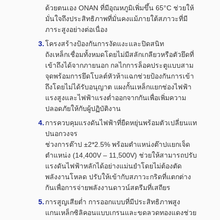
ด้วยตนเอง ONAN ที่มีอุณหภูมิเพิ่มขึ้น 65°C ช่วยให้
มั่นใจถึงประสิทธิภาพที่มั่นคงแม้ภายใต้สภาวะที่มี
ภาระสูงอย่างต่อเนื่อง
โครงสร้างป้องกันการงัดแงะและปิดสนิท
ถังเหล็กเชื่อมทั้งหมดโดยไม่มีสลักเกลียวหรือตัวยึดที่
เข้าถึงได้จากภายนอก กลไกการล็อคประตูแบบสาม
จุดพร้อมการยึดโบลต์หัวห้าแฉกช่วยป้องกันการเข้า
ถึงโดยไม่ได้รับอนุญาต แผงกั้นเหล็กแยกช่องไฟฟ้า
แรงสูงและไฟฟ้าแรงต่ำออกจากกันเพื่อเพิ่มความ
ปลอดภัยให้กับผู้ปฏิบัติงาน
การควบคุมแรงดันไฟฟ้าที่ยืดหยุ่นพร้อมตัวเปลี่ยนแท
ปนอกวงจร
ช่วงการต๊าป ±2*2.5% พร้อมตำแหน่งต๊าปแยกเจ็ด
ตำแหน่ง (14,400V – 11,500V) ช่วยให้สามารถปรับ
แรงดันไฟฟ้าหลักได้อย่างแม่นยำโดยไม่ต้องตัด
พลังงานโหลด ปรับให้เข้ากับสภาวะกริดที่แตกต่าง
กันเพื่อการจ่ายพลังงานดาวน์สตรีมที่เสถียร
การสูญเสียต่ำ การออกแบบที่มีประสิทธิภาพสูง
แกนเหล็กซิลิคอนแบบเกรนและขดลวดทองแดงช่วย