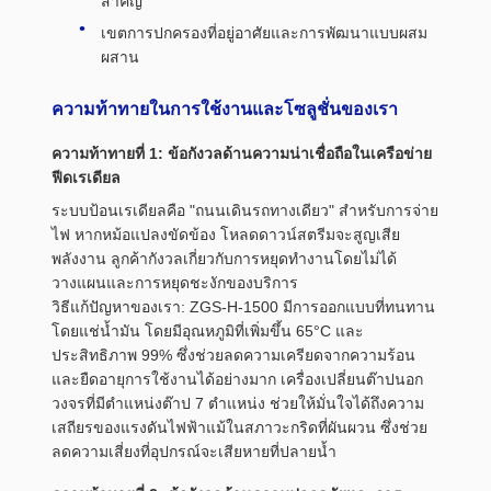
สำคัญ
เขตการปกครองที่อยู่อาศัยและการพัฒนาแบบผสม
ผสาน
ความท้าทายในการใช้งานและโซลูชั่นของเรา
ความท้าทายที่ 1: ข้อกังวลด้านความน่าเชื่อถือในเครือข่าย
ฟีดเรเดียล
ระบบป้อนเรเดียลคือ "ถนนเดินรถทางเดียว" สำหรับการจ่าย
ไฟ หากหม้อแปลงขัดข้อง โหลดดาวน์สตรีมจะสูญเสีย
พลังงาน ลูกค้ากังวลเกี่ยวกับการหยุดทำงานโดยไม่ได้
วางแผนและการหยุดชะงักของบริการ
วิธีแก้ปัญหาของเรา: ZGS-H-1500 มีการออกแบบที่ทนทาน
โดยแช่น้ำมัน โดยมีอุณหภูมิที่เพิ่มขึ้น 65°C และ
ประสิทธิภาพ 99% ซึ่งช่วยลดความเครียดจากความร้อน
และยืดอายุการใช้งานได้อย่างมาก เครื่องเปลี่ยนต๊าปนอก
วงจรที่มีตำแหน่งต๊าป 7 ตำแหน่ง ช่วยให้มั่นใจได้ถึงความ
เสถียรของแรงดันไฟฟ้าแม้ในสภาวะกริดที่ผันผวน ซึ่งช่วย
ลดความเสี่ยงที่อุปกรณ์จะเสียหายที่ปลายน้ำ