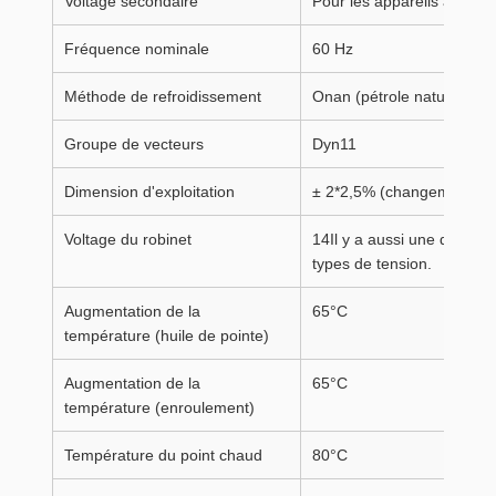
Voltage secondaire
Pour les appareils à co
Fréquence nominale
60 Hz
Méthode de refroidissement
Onan (pétrole naturel, air 
Groupe de vecteurs
Dyn11
Dimension d'exploitation
± 2*2,5% (changement de r
Voltage du robinet
14Il y a aussi une différe
types de tension.
Augmentation de la
65°C
température (huile de pointe)
Augmentation de la
65°C
température (enroulement)
Température du point chaud
80°C