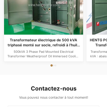
Transformateur électrique de 500 kVA
HENTG P
triphasé monté sur socle, refroidi à l'huile
Transf
et résistant aux intempéries
liquide
500kVA 3 Phase Pad Mounted Electrical
Transform
Transformer Weatherproof Oil Immersed Cooling
kVA : abai
Product Specifications Attribute Value Type
tripha
Distribution transformer, power transformer, Oil-
ANSI/IEEE 
filled Transformer Frequency 50Hz, 60Hz
redonda
Winding Material Aluminum Application Power
enroul
Phase Three Coil Structure TOROIDAL ...
applicati
Contactez-nous
Vous pouvez nous contacter à tout moment!