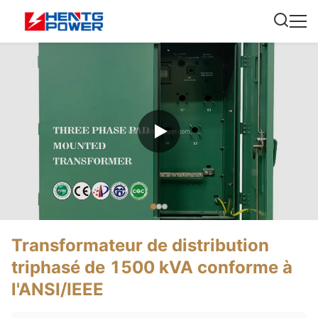
Transformateur de distribution
triphasé de 1500 kVA conforme à
l'ANSI/IEEE