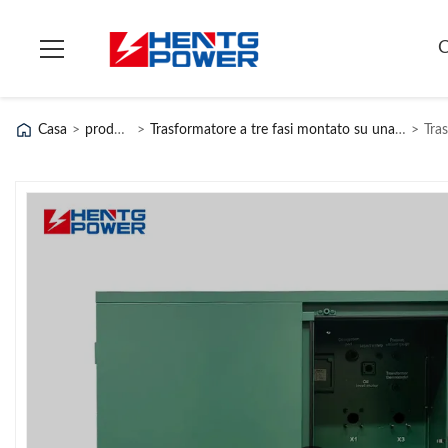
C
Casa
>
prodotti
>
Trasformatore a tre fasi montato su una pad
>