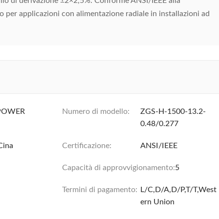
lo di derivazione ±2×2,5%. Conforme ANSI/IEEE alla
 per applicazioni con alimentazione radiale in installazioni ad
POWER
Numero di modello:
ZGS-H-1500-13.2-
0.48/0.277
Cina
Certificazione:
ANSI/IEEE
Capacità di approvvigionamento:
5
Termini di pagamento:
L/C,D/A,D/P,T/T,West
ern Union