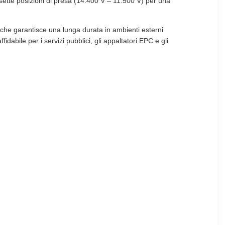
sette posizioni di presa (14.400 V – 11.500 V) per una
, che garantisce una lunga durata in ambienti esterni
idabile per i servizi pubblici, gli appaltatori EPC e gli