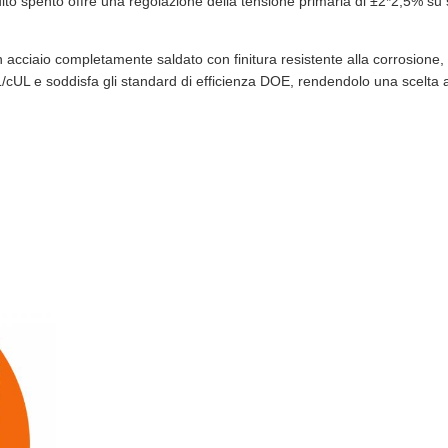
ito spento offre una regolazione della tensione primaria di ±2*2,5% su 
 in acciaio completamente saldato con finitura resistente alla corrosione
 UL/cUL e soddisfa gli standard di efficienza DOE, rendendolo una scelta aff