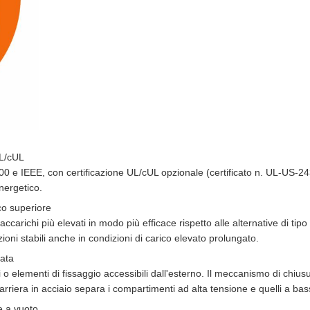
UL/cUL
0 e IEEE, con certificazione UL/cUL opzionale (certificato n. UL-US-243
nergetico.
co superiore
raccarichi più elevati in modo più efficace rispetto alle alternative di 
ni stabili anche in condizioni di carico elevato prolungato.
ata
o elementi di fissaggio accessibili dall'esterno. Il meccanismo di chiusu
arriera in acciaio separa i compartimenti ad alta tensione e quelli a b
e a vuoto