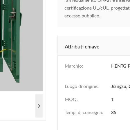
raffreddamento ONAN e interval
certificazione UL/cUL, progettato
accesso pubblico.
Attributi chiave
Marchio:
HENTG 
Luogo di origine:
Jiangsu, 
MOQ:
1
Tempi di consegna:
35