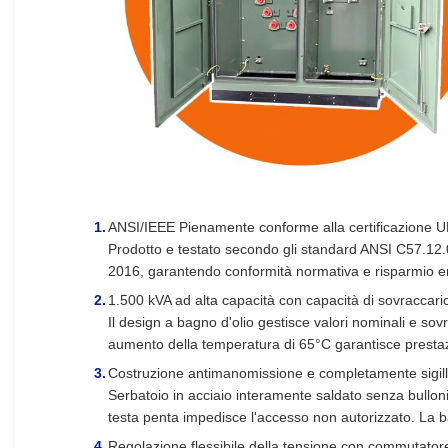
ANSI/IEEE Pienamente conforme alla certificazione 
Prodotto e testato secondo gli standard ANSI C57.12.0
2016, garantendo conformità normativa e risparmio e
1.500 kVA ad alta capacità con capacità di sovraccari
Il design a bagno d'olio gestisce valori nominali e sov
aumento della temperatura di 65°C garantisce prestazio
Costruzione antimanomissione e completamente sigill
Serbatoio in acciaio interamente saldato senza bulloni 
testa penta impedisce l'accesso non autorizzato. La b
Regolazione flessibile della tensione con commutator