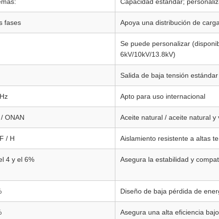
emás:
Capacidad estándar; personaliza
s fases
Apoya una distribución de carga
Se puede personalizar (disponi
6kV/10kV/13.8kV)
Salida de baja tensión estándar
 Hz
Apto para uso internacional
 / ONAN
Aceite natural / aceite natural y
F / H
Aislamiento resistente a altas 
el 4 y el 6%
Asegura la estabilidad y compati
%
Diseño de baja pérdida de ener
%
Asegura una alta eficiencia baj