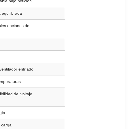
ble bajo petición
 equilibrada
bles opciones de
 ventilador enfriado
temperaturas
bilidad del voltaje
gía
o carga