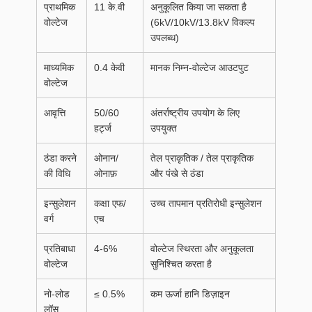
प्राथमिक
11 के.वी
अनुकूलित किया जा सकता है
वोल्टेज
(6kV/10kV/13.8kV विकल्प
उपलब्ध)
माध्यमिक
0.4 केवी
मानक निम्न-वोल्टेज आउटपुट
वोल्टेज
आवृत्ति
50/60
अंतर्राष्ट्रीय उपयोग के लिए
हर्ट्ज
उपयुक्त
ठंडा करने
ओनान/
तेल प्राकृतिक / तेल प्राकृतिक
की विधि
ओनाफ़
और पंखे से ठंडा
इन्सुलेशन
कक्षा एफ/
उच्च तापमान प्रतिरोधी इन्सुलेशन
वर्ग
एच
प्रतिबाधा
4-6%
वोल्टेज स्थिरता और अनुकूलता
वोल्टेज
सुनिश्चित करता है
नो-लोड
≤ 0.5%
कम ऊर्जा हानि डिज़ाइन
लॉस