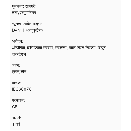
घुमावदार सामग्री:
तांबा/एल्यूमीनियम
न्यूनतम आदेश मात्रा:
Dyn11 (अनुकूलित)
आवेदन:
औद्योगिक, वाणिज्यिक उपयोग, उपकरण, पावर ग्रिड सिस्टम, विद्युत
सबस्टेशन
चरण:
एकल/तीन
मानक:
IEC60076
प्रमाणन:
CE
गारंटी:
1 वर्ष