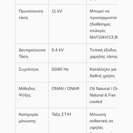
Πρωτεύουσα
11 kV
Μπορεί να
τάση
προσαρμοστεί
(διαθέσιμες
επιλογές
6kV/10kV/13,8kV)
Δευτερεύουσα
0,4 kV
Τυπική έξοδος
Τάση
χαμηλής τάσης
Συχνότητα
50/60 Hz
Κατάλληλο για
διεθνή χρήση
Μέθοδος
ΟΝΑΝ / ΟΝΑΦ
Oil Natural / Oil
Ψύξης
Natural & Fan
cooled
Κατηγορία
Τάξη ΣΤ/Η
Μόνωση
μόνωσης
ανθεκτική σε
υψηλές