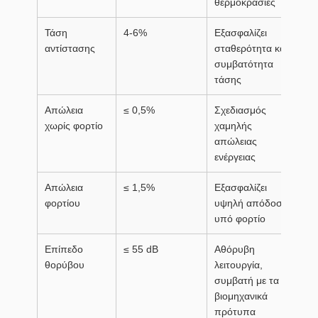
θερμοκρασίες
Τάση
4-6%
Εξασφαλίζει
αντίστασης
σταθερότητα και
συμβατότητα
τάσης
Απώλεια
≤ 0,5%
Σχεδιασμός
χωρίς φορτίο
χαμηλής
απώλειας
ενέργειας
Απώλεια
≤ 1,5%
Εξασφαλίζει
φορτίου
υψηλή απόδοση
υπό φορτίο
Επίπεδο
≤ 55 dB
Αθόρυβη
θορύβου
λειτουργία,
συμβατή με τα
βιομηχανικά
πρότυπα