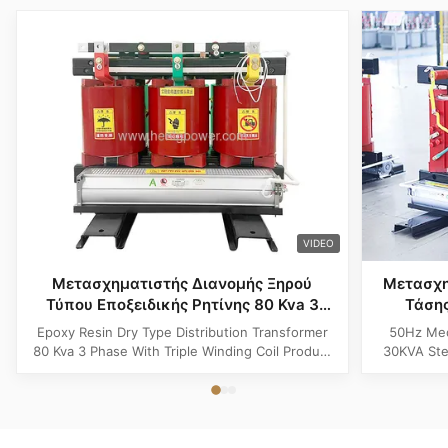
VIDEO
Μετασχηματιστής Διανομής Ξηρού
Μετασχη
Τύπου Εποξειδικής Ρητίνης 80 Kva 3
Τάση
Φάσεων με Πηνίο Τριπλής Ελίκωσης
Υποβιβα
Epoxy Resin Dry Type Distribution Transformer
50Hz Med
80 Kva 3 Phase With Triple Winding Coil Product
30KVA Ste
Specifications Attribute Value Type Power
Product 
transformer, distribution transformer, Dry Type
Distrib
Transformer Frequency 50Hz, 60Hz Winding
Copper Wi
Material Copper Application Power Phase Three
Rectangle 
Coil Structure Layered ...
Potenti