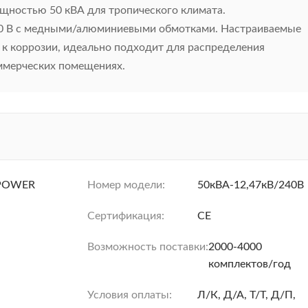
ностью 50 кВА для тропического климата.
240 В с медными/алюминиевыми обмотками. Настраиваемые
 к коррозии, идеально подходит для распределения
ммерческих помещениях.
POWER
Номер модели:
50кВА-12,47кВ/240В
Сертификация:
CE
Возможность поставки:
2000-4000
комплектов/год
Условия оплаты:
Л/К, Д/А, Т/Т, Д/П,