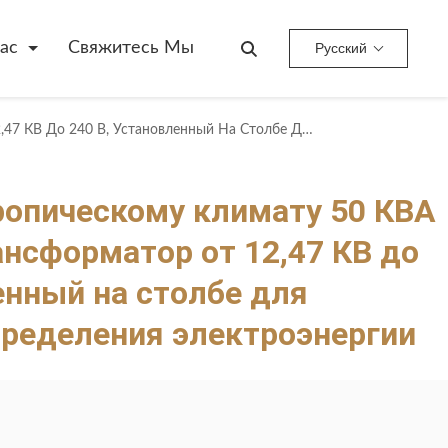
ас
Свяжитесь Мы
Русский
Устойчивый К Тропическому Климату 50 КВА Однофазный Трансформатор От 12,47 КВ До 240 В, Установленный На Столбе Для Домашнего Распределения Электроэнергии
ропическому климату 50 КВА
нсформатор от 12,47 КВ до
енный на столбе для
ределения электроэнергии