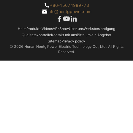
+86-15074989773
info@hentgpower.com
Heim
Produkte
Videos
VR-Show
Über uns
Werksbesichtigung
Qualitätskontrolle
Kontakt mit uns
Bitte um ein Angebot
Sitemap
Privacy policy
© 2026 Hunan Hentg Power Electric Technology Co., Ltd.. All Rights
Reserved.