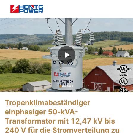
Tropenklimabeständiger
einphasiger 50-kVA-
Transformator mit 12,47 kV bis
240 V für die Stromverteilung zu