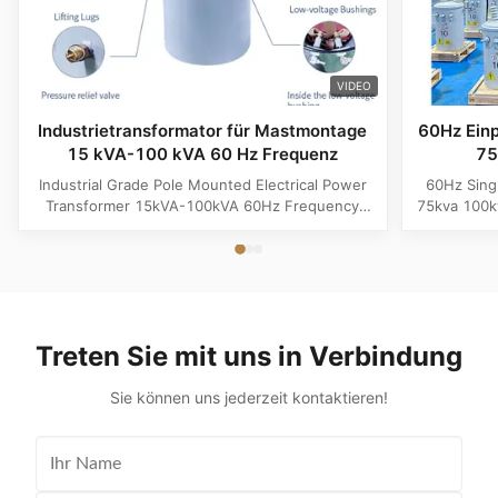
VIDEO
Industrietransformator für Mastmontage
60Hz Ein
15 kVA-100 kVA 60 Hz Frequenz
75
Industrial Grade Pole Mounted Electrical Power
60Hz Sing
Transformer 15kVA-100kVA 60Hz Frequency
75kva 100k
Product Specifications Attribute Value
Attribute
Frequency 60Hz Phase Single Phase Application
Phase App
Power Transformer Output Voltage 110V, 220V,
Voltage 1
380V, 400V, 440V, 480V Input Voltage 11kV,
Input Volt
10.5kV, 3kV, 6.6kV, 6.3kV, 35kV, 12.47kV...
35kV,
Treten Sie mit uns in Verbindung
Sie können uns jederzeit kontaktieren!