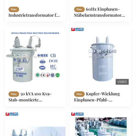
60Hz Einphasen-
Neu
Neu
Industrietransformator für
Stäbelarmtransformator
Mastmontage 15 kVA-100
75kva 100kva 120V/240V
kVA 60 Hz Frequenz
VIDEO
50 kVA 100 Kva-
Kupfer-Wicklung
Neu
Neu
Stab-montierte
Einphasen-Pfahl-
Transformator Einphasige
Transformator-Öl
Öl-Tipp-Transformator
eingetaucht 167 KVA IP23
IP65-Klasse