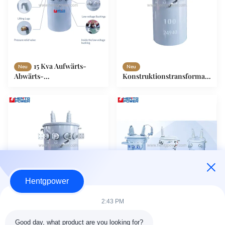
15 Kva Aufwärts-
Neu
Neu
Abwärts-
Konstruktionstransformator
Mittelspannungstransformator,
25 KVA bis 75 KVA, mit Öl
mastmontiert, einphasig,
untergetaucht
ANSI-Standard
Hentgpower
VIDEO
VIDEO
2:43 PM
Hochspannungspol
Neu
Neu
Industrietransformator 25
montierte Transformator
Good day, what product are you looking for?