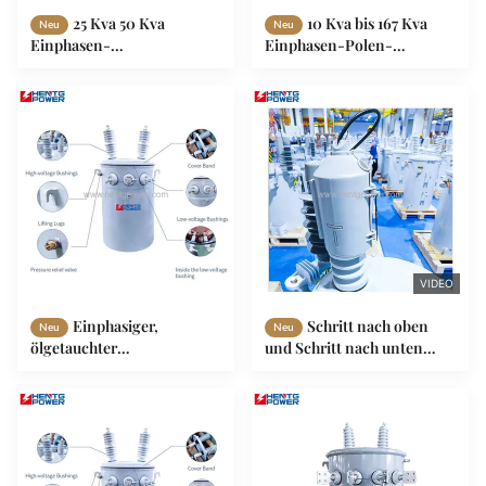
25 Kva 50 Kva
10 Kva bis 167 Kva
Neu
Neu
Einphasen-
Einphasen-Polen-
Poltransformator
montierte Transformator
Aufwärts-Abwärts-
60 Hz Optimiertes Design
Transformator 380V
OEM
VIDEO
Einphasiger,
Schritt nach oben
Neu
Neu
ölgetauchter
und Schritt nach unten
Abwärtstransformator 25
Elektrische Energiewandler
kVA 100 kVA 250 kVA
100kva Öl Typ Mv Hv
Transformator