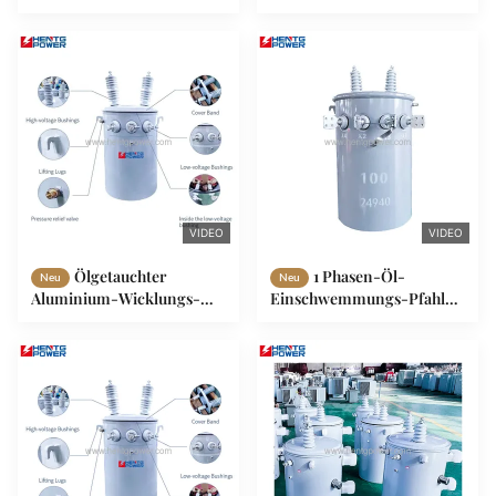
mit Halbleiter 15kVA
25 kVA Einphasen-
37,5kVA 100kVA 75kVA
Öltransformator
VIDEO
VIDEO
Ölgetauchter
1 Phasen-Öl-
Neu
Neu
Aluminium-Wicklungs-
Einschwemmungs-Pfahl-
Verteiltransformator 167
montierte Transformator
kVA 75 kVA 37,5 kVA Mast
167KVA 250KVA 333KVA
auf Mast
hoher Wirkungsgrad