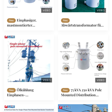
VIDEO
VIDEO
Einphasiger,
Neu
Neu
mastmontierter
Abwärtstransformator für
Öltransformator 25/34,5 kV
einphasige
250 kVA
Freileitungsmontage,
Dualspannung, 15 kVA bis
167 kVA
VIDEO
VIDEO
Ölkühlung
75 kVA 250 kVA Pole
Neu
Neu
Einphasen-
Mounted Distribution
Poltransformator 25 kVA
Transformer Einphasige
bis 100 kVA, gewickelter
MV HV
Kern