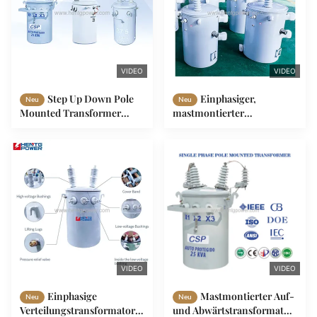
VIDEO
VIDEO
Step Up Down Pole
Einphasiger,
Neu
Neu
Mounted Transformer
mastmontierter
Außenöl eingetaucht 25KVA
Verteiltransformator 15 kVA
37.5KVA 75KVA
25 kVA 16 kVA 37,5 kVA 50
kVA 7,62 kV 15 kV
VIDEO
VIDEO
Einphasige
Mastmontierter Auf-
Neu
Neu
Verteilungstransformatoren
und Abwärtstransformator