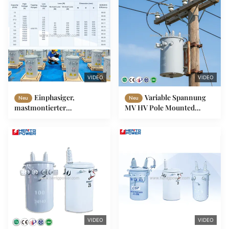
VIDEO
VIDEO
Einphasiger,
Variable Spannung
Neu
Neu
mastmontierter
MV HV Pole Mounted
Transformator,
Distribution Transformer
selbstgekühlt, 98%
25 Kva 50 Kva Einphasige
Wirkungsgrad für die
Stromverteilung
VIDEO
VIDEO