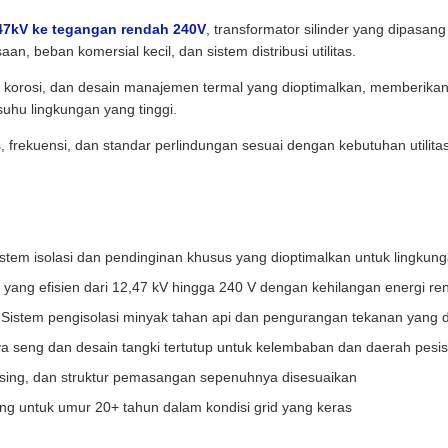
7kV ke tegangan rendah 240V
, transformator silinder yang dipasang 
an, beban komersial kecil, dan sistem distribusi utilitas.
ti korosi, dan desain manajemen termal yang dioptimalkan, memberika
uhu lingkungan yang tinggi.
 frekuensi, dan standar perlindungan sesuai dengan kebutuhan utilitas
istem isolasi dan pendinginan khusus yang dioptimalkan untuk lingkun
yang efisien dari 12,47 kV hingga 240 V dengan kehilangan energi re
n
Sistem pengisolasi minyak tahan api dan pengurangan tekanan yang d
a seng dan desain tangki tertutup untuk kelembaban dan daerah pesis
using, dan struktur pemasangan sepenuhnya disesuaikan
ng untuk umur 20+ tahun dalam kondisi grid yang keras