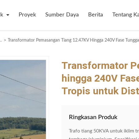
uk
Proyek
Sumber Daya
Berita
Tentang K
asang pada tiang fase tunggal
>
Transformator P
hingga 240V Fas
Tropis untuk Dis
Ringkasan Produk
Trafo tiang 50KVA untuk iklim t