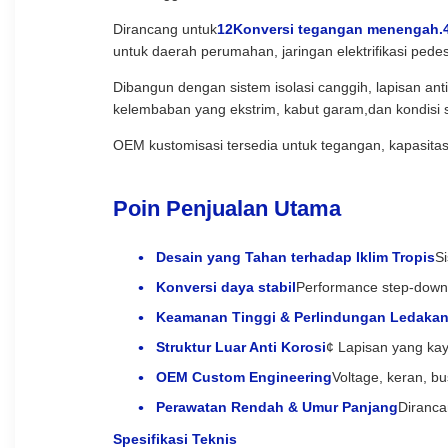
Dirancang untuk
12Konversi tegangan menengah.4
untuk daerah perumahan, jaringan elektrifikasi pedesa
Dibangun dengan sistem isolasi canggih, lapisan an
kelembaban yang ekstrim, kabut garam,dan kondisi s
OEM kustomisasi tersedia untuk tegangan, kapasitas,
Poin Penjualan Utama
Desain yang Tahan terhadap Iklim Tropis
S
Konversi daya stabil
Performance step-down 
Keamanan Tinggi & Perlindungan Ledaka
Struktur Luar Anti Korosi
¢ Lapisan yang kay
OEM Custom Engineering
Voltage, keran, b
Perawatan Rendah & Umur Panjang
Diranca
Spesifikasi Teknis