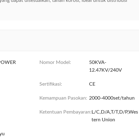
ang dapat disesuaikan, tahan korosi, ideal untuk distribusi
POWER
Nomor Model:
50KVA-
12.47KV/240V
Sertifikasi:
CE
Kemampuan Pasokan:
2000-4000set/tahun
Ketentuan Pembayaran:
L/C,D/A,T/T,D/P,Wes
tern Union
yu