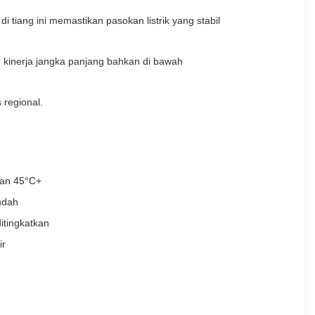
di tiang ini memastikan pasokan listrik yang stabil
n kinerja jangka panjang bahkan di bawah
 regional.
gan 45°C+
ndah
itingkatkan
ir