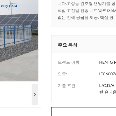
니다.고성능 건조형 변압기를 장착한
직접 고전압 전송 네트워크 (35
없는 전력 공급을 제공. 핵심 판..
주요 특성
브랜드 이름:
HENTG 
인증:
IEC6007
지불 조건:
L/C,D/A
턴 유니