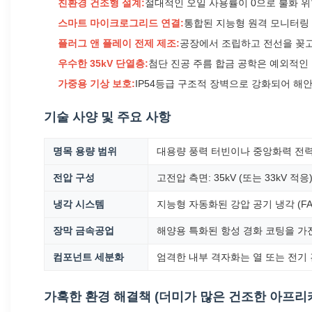
친환경 건조형 설계:
절대적인 오일 사용률이 0으로 불화 
스마트 마이크로그리드 연결:
통합된 지능형 원격 모니터링 
플러그 앤 플레이 전제 제조:
공장에서 조립하고 전선을 꽂고
우수한 35kV 단열층:
첨단 진공 주름 합금 공학은 예외적인
가중용 기상 보호:
IP54등급 구조적 장벽으로 강화되어 해안
기술 사양 및 주요 사항
명목 용량 범위
대용량 풍력 터빈이나 중앙화력 전력 배
전압 구성
고전압 측면: 35kV (또는 33kV 적응
냉각 시스템
지능형 자동화된 강압 공기 냉각 (F
장막 금속공업
해양용 특화된 항성 경화 코팅을 가
컴포넌트 세분화
엄격한 내부 격자화는 열 또는 전기
가혹한 환경 해결책 (더미가 많은 건조한 아프리